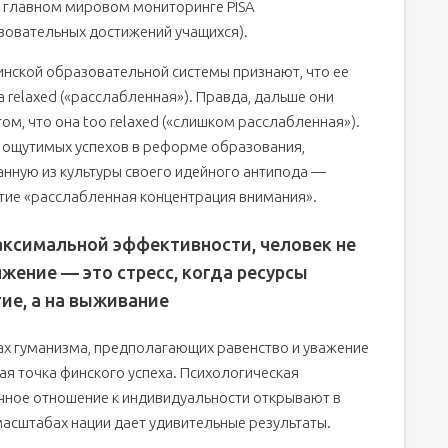
 главном мировом мониторинге PISA
овательных достижений учащихся).
нской образовательной системы признают, что ее
а relaxed («расслабленная»). Правда, дальше они
ом, что она too relaxed («слишком расслабленная»).
я ощутимых успехов в реформе образования,
нную из культуры своего идейного антипода —
ятие «расслабленная концентрация внимания».
аксимальной эффективности, человек не
жение — это стресс, когда ресурсы
ие, а на выживание
ах гуманизма, предполагающих равенство и уважение
ая точка финского успеха. Психологическая
чное отношение к индивидуальности открывают в
масштабах нации дает удивительные результаты.