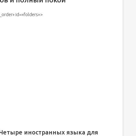
и это универсально для любых других иностранных языков.
t_order» id=»folders»>
 Четыре иностранных языка для