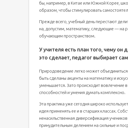
бы, например, в Китае или Южной Корее, ш
образом, чтобы стимулировать самостоятел
Прежде всего, учебный день перестают делит
на, допустим, математику, следующие — на р
обучающим пространством.
У учителя есть план того, чему он 
это сделает, педагог выбирает са
Природоведение легко может объединиться 
быть сделаны акценты на математику и искус
уменьшается. Зато происходит вовлечение в
способностей и умения думать комплексно.
Эта практика уже сегодня широко используе
идея применять ее и в старших классах. Соб
ненасильственная диверсификация учеников
принудительным делением на сильные и поср