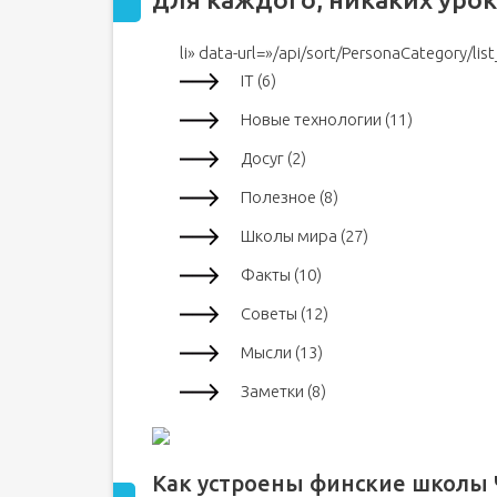
изучении английского языка, но в сущност
Грамматико‑переводной метод
li» data-url=»/api/sort/PersonaCategory/lis
Коммуникативный метод
IT (6)
Метод погружения
Новые технологии (11)
Метод молчания
Досуг (2)
Метод физического реагирования
Аудиолингвистический метод
Полезное (8)
Почему не работают традиционные методы
Школы мира (27)
Главное – мотивация
Факты (10)
О способностях к языку
Советы (12)
Методы разведки
Самостоятельные упражнения
Мысли (13)
Вместо зубрежки
Заметки (8)
Вместо грамматики
Три фактора языка
Материалы для изучения языка
Как устроены финские школы