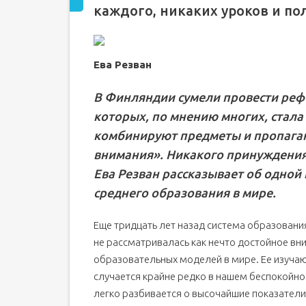
Как заниматься?
каждого, никаких уроков и п
Несколько хитростей запоминания
Языковые курсы для взрослых в Финляндии
Финский язык в Финляндии
Ева Резван
Английский язык в Финляндии
В Финляндии сумели провести реф
Обучение в семье финского преподавател
которых, по мнению многих, стала
Виды курсов английского и финского языка
комбинируют предметы и пропага
Квалификация педагогов
внимания». Никакого принуждения,
Помимо учебы
Ева Резван рассказывает об одной
Распорядок дня
среднего образования в мире.
Языковые курсы в Финляндии - стоимость
Помощь Allterra Education
Еще тридцать лет назад система образовани
не рассматривалась как нечто достойное вн
образовательных моделей в мире. Ее изучают
случается крайне редко в нашем беспокойн
легко разбивается о высочайшие показатели