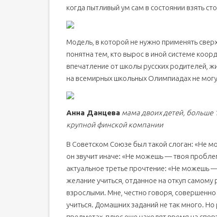
когда пытливый ум сам в состоянии взять сто
Модель, в которой не нужно применять сверх
понятна тем, кто вырос в иной системе коорд
впечатление от школы русских родителей, 
на всемирных школьных Олимпиадах не мог
Анна Данцева
мама двоих детей, больше 
крупной финской компании
В Советском Союзе был такой слоган: «Не м
он звучит иначе: «Не можешь — твоя пробле
актуальное третье прочтение: «Не можешь —
желание учиться, отданное на откуп самому 
взрослыми. Мне, честно говоря, совершенно
учиться. Домашних заданий не так много. Н
предметах, плюс еще находят время на спорт