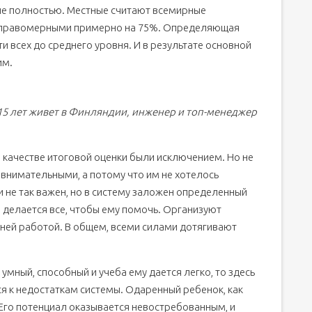
не полностью. Местные считают всемирные
 правомерными примерно на 75%. Определяющая
 всех до среднего уровня. И в результате основной
им.
15 лет живет в Финляндии, инженер и топ-менеджер
в качестве итоговой оценки были исключением. Но не
 внимательными, а потому что им не хотелось
и не так важен, но в систему заложен определенный
, делается все, чтобы ему помочь. Организуют
ней работой. В общем, всеми силами дотягивают
умный, способный и учеба ему дается легко, то здесь
я к недостаткам системы. Одаренный ребенок, как
 Его потенциал оказывается невостребованным, и