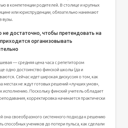
ью в компетенции родителей. В столице и крупных
ицине или юриспруденции, обязательно нанимают
в вузы.
 не достаточно, чтобы претендовать на
 приходится организовывать
ятельно
ешевая — средняя цена часа с репетитором
еще одно достоинство финской школы (да и
аются. Сейчас идет широкая дискуссия о том, как
а местах не ждут готовых решений «лучших умов»,
 к исполнению. Поскольку финский учитель обладает
реподавания, корректировка начинается практически
ей она своеобразного системного подхода к решению
ть способных учеников до потери пульса, как сделали