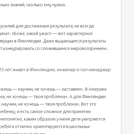
лько знаний, сколько ему нужно.
усилий для достижения результата, не всегда
инат. «Боже, какой ужас!» — вот характерное
живущих в Финляндии. Даже выдающиеся результаты
ут конкурировать со сложившимся мировоззрением.
15 лет живет в Финляндии, инженер и топ-менеджер
ожешь — научим, не хочешь — заставим». В Америке
ма, не хочешь — твоя проблема». А для Финляндии
 научим, не хочешь — твоя проблема». Вот это
ребенку, и есть самое сложное для принятия
 непонятно, каким образом у меня дети ухитряются
о ребята отлично ориентируются в школьных
 и иностранные языки.