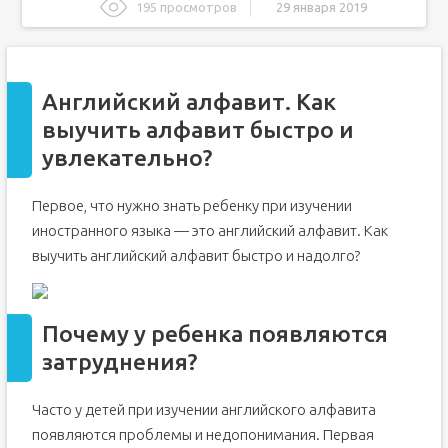
195 просмотров
29 января 2019
Английский алфавит. Как выучить алфавит быстро и
увлекательно?
Почему у ребенка появляются затруднения?
Английский алфавит. Как
Буквы английского языка и произношение
выучить алфавит быстро и
Учим английский алфавит при помощи прописей
увлекательно?
Учим иностранный алфавит и поем песенки
Учим английский алфавит при помощи ярких карточек
Первое, что нужно знать ребенку при изучении
Различные игры на запоминание алфавита
иностранного языка — это английский алфавит. Как
Знакомимся с английским алфавитом — легко и
выучить английский алфавит быстро и надолго?
интересно!
Давайте учиться
Алфавит в красочных видео
Почему у ребенка появляются
Игры и задания
затруднения?
Парочка советов
Часто у детей при изучении английского алфавита
И напоследок.
появляются проблемы и недопонимания. Первая