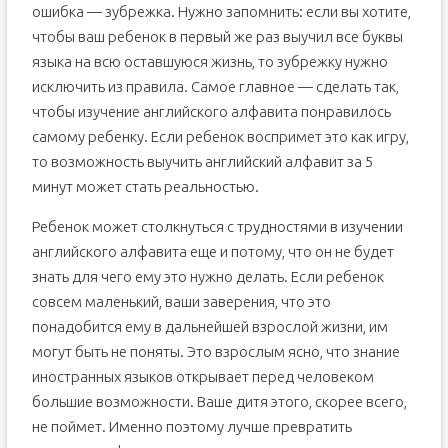
Как быстро выучить английский алфавит?
ошибка — зубрежка. Нужно запомнить: если вы хотите,
Обучение английскому: подготовка к знакомству
чтобы ваш ребенок в первый же раз выучил все буквы
языка на всю оставшуюся жизнь, то зубрежку нужно
Что представляет собой английский алфавит?
исключить из правила. Самое главное — сделать так,
Как выучить английский алфавит: упражнения для всех
возрастов
чтобы изучение английского алфавита понравилось
Повторение – мать учения
самому ребенку. Если ребенок воспримет это как игру,
Квадратики
то возможность выучить английский алфавит за 5
Обучающие игры для детей и школьников
минут может стать реальностью.
«Spell the word» или «Скажи слово по буквам»
Ребенок может столкнуться с трудностями в изучении
«Что отсутствует?»
английского алфавита еще и потому, что он не будет
Что еще поможет при изучении?
знать для чего ему это нужно делать. Если ребенок
совсем маленький, ваши заверения, что это
понадобится ему в дальнейшей взрослой жизни, им
могут быть не поняты. Это взрослым ясно, что знание
иностранных языков открывает перед человеком
большие возможности. Ваше дитя этого, скорее всего,
не поймет. Именно поэтому лучше превратить