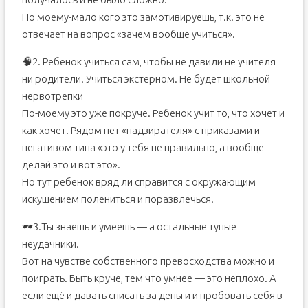
По моему-мало кого это замотивируешь, т.к. это не
отвечает на вопрос «зачем вообще учиться».
🧠2. Ребенок учиться сам, чтобы не давили не учителя
ни родители. Учиться экстерном. Не будет школьной
нервотрепки
По-моему это уже покруче. Ребенок учит то, что хочет и
как хочет. Рядом нет «надзирателя» с приказами и
негативом типа «это у тебя не правильно, а вообще
делай это и вот это».
Но тут ребенок вряд ли справится с окружающим
искушением полениться и поразвлечься.
🕶️3.Ты знаешь и умеешь — а остальные тупые
неудачники.
Вот на чувстве собственного превосходства можно и
поиграть. Быть круче, тем что умнее — это неплохо. А
если ещё и давать списать за деньги и пробовать себя в