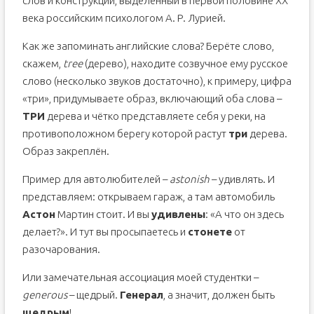
слов и конструкций, выделенный в первой половине XX
века российским психологом А. Р. Лурией.
Как же запоминать английские слова? Берёте слово,
скажем,
tree
(дерево), находите созвучное ему русское
слово (несколько звуков достаточно), к примеру, цифра
«три», придумываете образ, включающий оба слова –
ТРИ
дерева и чётко представляете себя у реки, на
противоположном берегу которой растут
три
дерева.
Образ закреплён.
Пример для автолюбителей –
astonish
– удивлять. И
представляем: открываем гараж, а там автомобиль
Астон
Мартин стоит. И вы
удивлены
: «А что он здесь
делает?». И тут вы просыпаетесь и
стонете
от
разочарования.
Или замечательная ассоциация моей студентки –
generous
– щедрый.
Генерал
, а значит, должен быть
щедрым
!