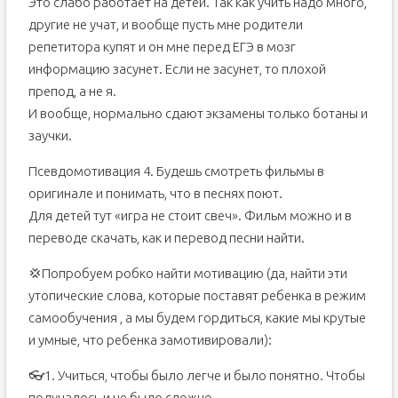
Это слабо работает на детей. Так как учить надо много,
другие не учат, и вообще пусть мне родители
репетитора купят и он мне перед ЕГЭ в мозг
информацию засунет. Если не засунет, то плохой
препод, а не я.
И вообще, нормально сдают экзамены только ботаны и
заучки.
Псевдомотивация 4. Будешь смотреть фильмы в
оригинале и понимать, что в песнях поют.
Для детей тут «игра не стоит свеч». Фильм можно и в
переводе скачать, как и перевод песни найти.
💢Попробуем робко найти мотивацию (да, найти эти
утопические слова, которые поставят ребенка в режим
самообучения , а мы будем гордиться, какие мы крутые
и умные, что ребенка замотивировали):
👓1. Учиться, чтобы было легче и было понятно. Чтобы
получалось и не было сложно.