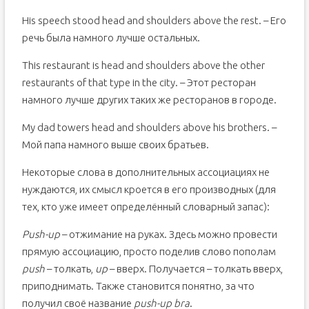
His speech stood head and shoulders above the rest. – Его
речь была намного лучше остальных.
This restaurant is head and shoulders above the other
restaurants of that type in the city. – Этот ресторан
намного лучше других таких же ресторанов в городе.
My dad towers head and shoulders above his brothers. –
Мой папа намного выше своих братьев.
Некоторые слова в дополнительных ассоциациях не
нуждаются, их смысл кроется в его производных (для
тех, кто уже имеет определённый словарный запас):
Push-up
– отжимание на руках. Здесь можно провести
прямую ассоциацию, просто поделив слово пополам
push
– толкать,
up
– вверх. Получается – толкать вверх,
приподнимать. Также становится понятно, за что
получил своё название
push-up bra
.