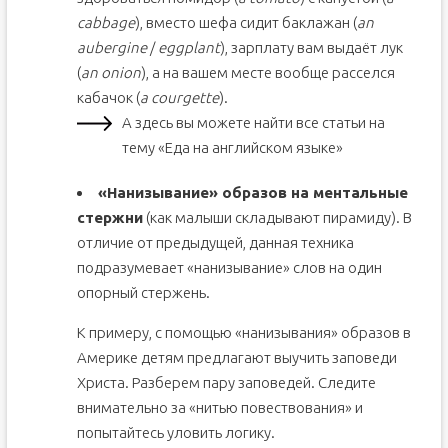
cabbage
), вместо шефа сидит баклажан (
an
aubergine
/
eggplant
), зарплату вам выдаёт лук
(
an onion
), а на вашем месте вообще расселся
кабачок (
a courgette
).
А здесь вы можете найти все статьи на
тему «Еда на английском языке»
«Нанизывание» образов на ментальные
стержни
(как малыши складывают пирамиду). В
отличие от предыдущей, данная техника
подразумевает «нанизывание» слов на один
опорный стержень.
К примеру, с помощью «нанизывания» образов в
Америке детям предлагают выучить заповеди
Христа. Разберем пару заповедей. Следите
внимательно за «нитью повествования» и
попытайтесь уловить логику.