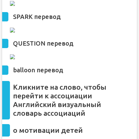
Запоминаем отличия с помощью метода ассоциаций
3 приёма: как запоминать английские слова с помощью
SPARK перевод
ассоциаций
1. Приём
Vladislav — Baby don’t hurt me
2. Приём Брэда Питта
QUESTION перевод
3. Приём падения в лужу
balloon перевод
Кликните на слово, чтобы
перейти к ассоциации
Английский визуальный
словарь ассоциаций
о мотивации детей