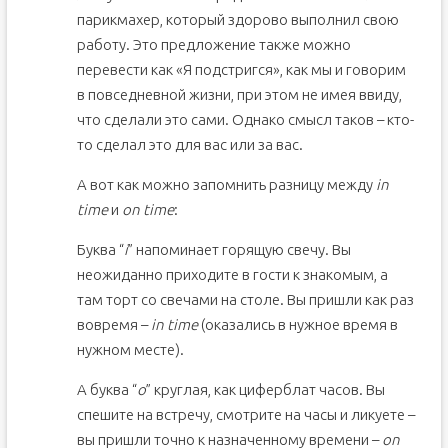
парикмахер, который здорово выполнил свою
работу. Это предложение также можно
перевести как «Я подстригся», как мы и говорим
в повседневной жизни, при этом не имея ввиду,
что сделали это сами. Однако смысл таков – кто-
то сделал это для вас или за вас.
А вот как можно запомнить разницу между
in
time
и
on time
:
Буква “
i
” напоминает горящую свечу. Вы
неожиданно приходите в гости к знакомым, а
там торт со свечами на столе. Вы пришли как раз
вовремя –
in time
(оказались в нужное время в
нужном месте).
А буква “
o
” круглая, как циферблат часов. Вы
спешите на встречу, смотрите на часы и ликуете –
вы пришли точно к назначенному времени –
on