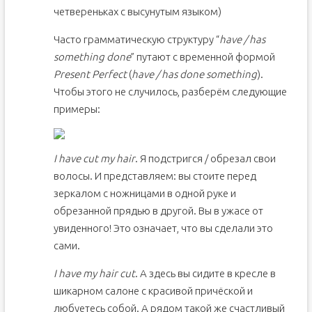
четвереньках с высунутым языком)
Часто грамматическую структуру “
have / has
something done
” путают с временной формой
Present Perfect
(
have / has done something
).
Чтобы этого не случилось, разберём следующие
примеры:
I have cut my hair
. Я подстригся / обрезал свои
волосы. И представляем: вы стоите перед
зеркалом с ножницами в одной руке и
обрезанной прядью в другой. Вы в ужасе от
увиденного! Это означает, что вы сделали это
сами.
I have my hair cut
. А здесь вы сидите в кресле в
шикарном салоне с красивой причёской и
любуетесь собой. А рядом такой же счастливый