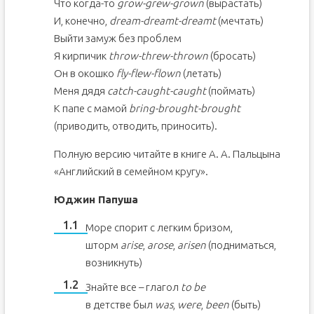
Что когда-то
grow-grew-grown
(вырастать)
И, конечно,
dream-dreamt-dreamt
(мечтать)
Выйти замуж без проблем
Я кирпичик
throw-threw-thrown
(бросать)
Он в окошко
fly-flew-flown
(летать)
Меня дядя
catch-caught-caught
(поймать)
К папе с мамой
bring-brought-brought
(приводить, отводить, приносить).
Полную версию читайте в книге А. А. Пальцына
«Английский в семейном кругу».
Юджин Папуша
Море спорит с легким бризом,
шторм
arise
,
arose
,
arisen
(подниматься,
возникнуть)
Знайте все – глагол
to be
в детстве был
was
,
were
,
been
(быть)