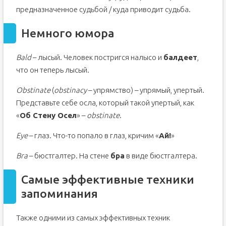
предназначенное судьбой / куда приводит судьба.
Немного юмора
Bald
– лысый. Человек постригся налысо и
балдеет
,
что он теперь лысый.
Obstinate
(
obstinacy
– упрямство) – упрямый, упертый.
Представьте себе осла, который такой упертый, как
«
Об Стену Осел
» –
obstinate
.
Eye
– глаз. Что-то попало в глаз, кричим «
Ай!
»
Bra
– бюстгалтер. На стене
бра
в виде бюстгалтера.
Самые эффективные техники
запоминания
Также одними из самых эффективных техник