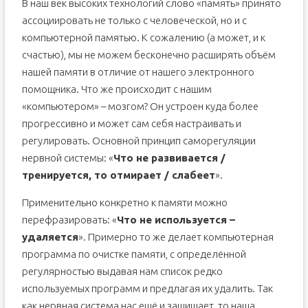
В наш век высоких технологий слово «память» принято
ассоциировать не только с человеческой, но и с
компьютерной памятью. К сожалению (а может, и к
счастью), мы не можем бесконечно расширять объём
нашей памяти в отличие от нашего электронного
помощника. Что же происходит с нашим
«компьютером» – мозгом? Он устроен куда более
прогрессивно и может сам себя настраивать и
регулировать. Основной принцип саморегуляции
нервной системы: «
Что не развивается /
тренируется, то отмирает / слабеет
».
Применительно конкретно к памяти можно
перефразировать: «
Что не используется –
удаляется
». Примерно то же делает компьютерная
программа по очистке памяти, с определённой
регулярностью выдавая нам список редко
используемых программ и предлагая их удалить. Так
как нервная система нас ещё и защищает, то наша