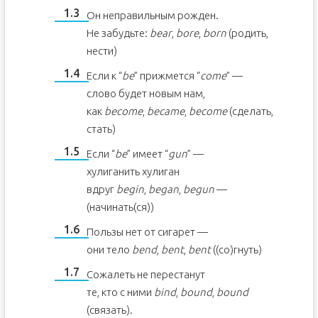
Он неправильным рожден.
Не забудьте:
bear
,
bore
,
born
(родить,
нести)
Если к “
be
” прижмется “
come
” —
слово будет новым нам,
как
become
,
became
,
become
(сделать,
стать)
Если “
be
” имеет “
gun
” —
хулиганить хулиган
вдруг
begin
,
began
,
begun
—
(начинать(ся))
Пользы нет от сигарет —
они тело
bend
,
bent
,
bent
((со)гнуть)
Сожалеть не перестанут
те, кто с ними
bind
,
bound
,
bound
(связать).