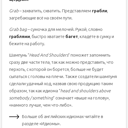
Grab
– захватить, схватить. Представляем
грабли
,
загребающие всё на своём пути.
Grab bag
– сумочка для мелочей. Рукой, словно
граблями
, быстро хватаете
багет
, кладёте в сумку и
бежите на работу.
Шампунь “
Head And Shoulders
” поможет запомнить
сразу две части тела, так как можно представить, что
перхоть, с которой он борется, больше не будет
сыпаться с головы на плечи. Также создатели шампуня
сделали удачный ход, назвав свою продукцию таким
образом, так как идиома “
head and shoulders above
somebody / something
” означает «выше на голову»,
«намного лучше, чем что-либо».
Больше об английских идиомах читайте в
разделе «Идиомы».