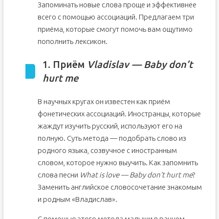
Запоминать новые слова проще и эффективнее
всего с помощью ассоциаций. Предлагаем три
приёма, которые смогут помочь вам ощутимо
пополнить лексикон.
1. Приём
Vladislav — Baby don’t
hurt me
В научных кругах он известен как приём
фонетических ассоциаций. Иностранцы, которые
жаждут изучить русский, используют его на
полную. Суть метода — подобрать слово из
родного языка, созвучное с иностранным
словом, которое нужно выучить. Как запомнить
слова песни
What is love — Baby don’t hurt me
?
Заменить английское словосочетание знакомым
и родным «Владислав».
С помощью этого метода малыши в раннем