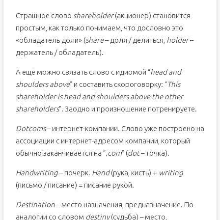
Страшное слово
shareholder
(акционер) становится
простым, как только понимаем, что дословно это
«обладатель доли» (
share
– доля / делиться,
holder
–
держатель / обладатель).
А ещё можно связать слово с идиомой “
head and
shoulders above
” и составить скороговорку: “
This
shareholder is head and shoulders above the other
shareholders
”. Заодно и произношение потренируете.
Dotcoms
– интернет-компании. Слово уже построено на
ассоциации с интернет-адресом компании, который
обычно заканчивается на “.
com
” (
dot
– точка).
Handwriting
– почерк.
Hand
(рука, кисть) +
writing
(письмо / писание) = писание рукой.
Destination
– место назначения, предназначение. По
аналогии со словом
destiny
(судьба) – место,