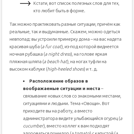
Кстати, вот список полезных слов для тех,
кто любит быть в форме.
Так можно практиковать разные ситуации, причём как
реальные, так и выдуманные. Скажем, можно одеться
невпопад: вы устроили примерку дома – на вас надета
красивая шуба (
a fur coat
), из-под которой виднеется
ночная рубашка (
a night dress
), на голове яркая
пляжная шляпа (
a beach hat
), на ногах туфли на
высоком каблуке (
high-heeled shoes
) и т. д.
Расположение образов в
воображаемые ситуации и места
–
связывание новых слов со знакомыми местами,
ситуациями и людьми. Тема «Овощи». Вот
приходите вы на работу, а вместо
администратора видите улыбающийся огурец (
a
cucumber
), вместо коллег к вам подходят
здороваться помидор (
a tomato
) с капустой (
a