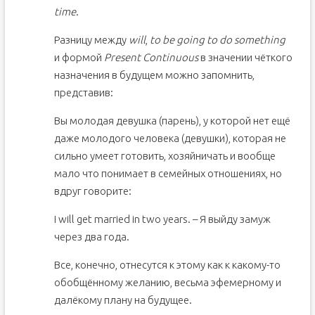
time
.
Разницу между
will
,
to be going to do something
и формой
Present Continuous
в значении чёткого
назначения в будущем можно запомнить,
представив:
Вы молодая девушка (парень), у которой нет ещё
даже молодого человека (девушки), которая не
сильно умеет готовить, хозяйничать и вообще
мало что понимает в семейных отношениях, но
вдруг говорите:
I will get married in two years. – Я выйду замуж
через два года.
Все, конечно, отнесутся к этому как к какому-то
обобщённому желанию, весьма эфемерному и
далёкому плану на будущее.