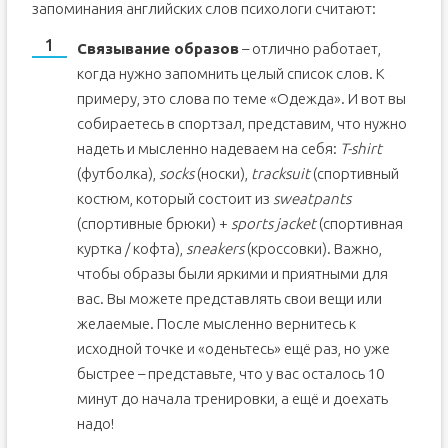
запоминания английских слов психологи считают:
Связывание образов
– отлично работает,
когда нужно запомнить целый список слов. К
примеру, это слова по теме «Одежда». И вот вы
собираетесь в спортзал, представим, что нужно
надеть и мысленно надеваем на себя:
T-shirt
(футболка),
socks
(носки),
tracksuit
(спортивный
костюм, который состоит из
sweatpants
(спортивные брюки) +
sports jacket
(спортивная
куртка / кофта),
sneakers
(кроссовки). Важно,
чтобы образы были яркими и приятными для
вас. Вы можете представлять свои вещи или
желаемые. После мысленно вернитесь к
исходной точке и «оденьтесь» ещё раз, но уже
быстрее – представьте, что у вас осталось 10
минут до начала тренировки, а ещё и доехать
надо!