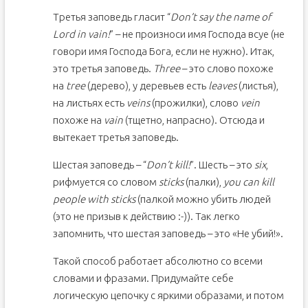
Третья заповедь гласит “
Don’t say the name of
Lord in vain!
” – не произноси имя Господа всуе (не
говори имя Господа Бога, если не нужно). Итак,
это третья заповедь.
Three
– это слово похоже
на
tree
(дерево), у деревьев есть
leaves
(листья),
на листьях есть
veins
(прожилки), слово
vein
похоже на
vain
(тщетно, напрасно). Отсюда и
вытекает третья заповедь.
Шестая заповедь – “
Don’t kill!
”. Шесть – это
six
,
рифмуется со словом
sticks
(палки),
you can kill
people with sticks
(палкой можно убить людей
(это не призыв к действию :-)). Так легко
запомнить, что шестая заповедь – это «Не убий!».
Такой способ работает абсолютно со всеми
словами и фразами. Придумайте себе
логическую цепочку с яркими образами, и потом