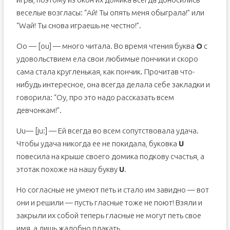
веселые возгласы: “Ай! Ты опять меня обыграла!” или
“Wай! Ты снова играешь не честно!”.
Oo — [ou] — много читала. Во время чтения буква
О
с
удовольствием ела свои любимые пончики и скоро
сама стала кругленькая, как пончик. Прочитав что-
нибудь интересное, она всегда делала себе закладки и
говорила: “Оу, про это надо рассказать всем
девчонкам!”.
Uu— [ju:] — Ей всегда во всем сопутствовала удача.
Чтобы удача никогда ее не покидала, буковка
U
повесила на крыше своего домика подкову счастья, а
этотак похоже на нашу букву
U
.
Но согласные не умеют петь и стало им завидно — вот
они и решили — пусть гласные тоже не поют! Взяли и
закрыли их собой теперь гласные не могут петь свое
имя, а лишь жалобно плакать…