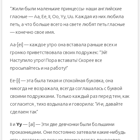
“Жили-были маленькие принцессы- наши английские
гласные — Aa, Ee, Ii, Oo, Yy, Uu. Каждая из них любила
петь, а что больше всего на свете любят петь гласные
— конечно свое имя.
Aa-[ei] — каждое утро она вставала раньше всех и
громко приветствовала своих подружек: “Эй!
Наступило утро! Пора вставать! Скорее все
просыпайтесь и на работу!”
Ee-[i] — эта была тихая и спокойная буковка, она
никогда не возражала, всегда соглашалась с буквой
своими подружками. Только каждый раз перед тем, как
согласится , тихо вздыхала и говорила: “И-и, давайте
сделаем так”
Ii и
Yy
— [ai] — Эти две девчонки были большими
проказницами. Они постоянно затевали какие-нибудь
игры, поэтому из окон их домика всегда доносились