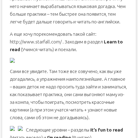
него начинает вырабатываться языковая догадка. Чем
больше практики – тем быстрее она появится, тем
легче будет дальше говорить и читать по-английски.
А еще хочу порекомендовать такой сайт:
http://www.starfall.com/ . Заходим в раздел
Learn
to
read
(Учимся читать) и поехали.
Сами все увидите. Там тоже все озвучено, как вы уже
догадались, а упражнения наиполезнейшие. А главное
– ваших деток не надо просить туда зайти и заниматься,
как показывает практика, они сами выгоняют маму из-
за компа, чтобы поиграть, посмотреть красочные
картинки (а при этом учатся читать + узнают новые
слова, сами об этом не догадываясь).
Следующие уровни – разделы
It’
s
fun
to
read
(Читать весело) и
I’
m
reading
(Я читаю).