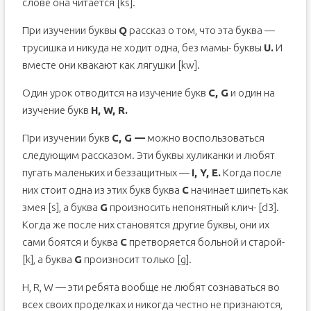
слове она читается [ks].
При изучении буквы
Q
рассказ о том, что эта буква —
трусишка и никуда не ходит одна, без мамы- буквы
U.
И
вместе они квакают как лягушки [kw].
Один урок отводится на изучение букв
C, G
и один на
изучение букв
H, W, R.
При изучении букв
C, G —
можно воспользоваться
следующим рассказом. Эти буквы хуликанки и любят
пугать маленьких и беззащитных —
I, Y, E.
Когда после
них стоит одна из этих букв буква
C
начинает шипеть как
змея [s], а буква
G
произносить непонятный клич- [d3].
Когда же после них становятся другие буквы, они их
сами боятся и буква
C
претворяется больной и старой-
[k], а буква
G
произносит только [g].
H, R, W — эти ребята вообще не любят сознаваться во
всех своих проделках и никогда честно не признаются,