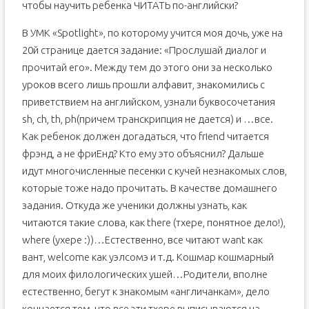
чтобы научить ребенка ЧИТАТЬ по-английски?
В УМК «Spotlight», по которому учится моя дочь, уже на
20й странице дается задание: «Прослушай диалог и
прочитай его». Между тем до этого они за несколько
уроков всего лишь прошли алфавит, знакомились с
приветствием на английском, узнали буквосочетания
sh, ch, th, ph(причем транскрипция не дается) и …все.
Как ребенок должен догадаться, что friend читается
фрэнд, а не фриЕнд? Кто ему это объяснил? Дальше
идут многочисленные песенки с кучей незнакомых слов,
которые тоже надо прочитать. В качестве домашнего
задания. Откуда же ученики должны узнать, как
читаются такие слова, как there (тхере, понятное дело!),
where (ухере :))…Естественно, все читают want как
вант, welcome как уэлсомэ и т.д. Кошмар кошмарный
для моих филологических ушей…Родители, вполне
естественно, бегут к знакомым «англичанкам», дело
кончается тем, что все эти тхере выписываются на