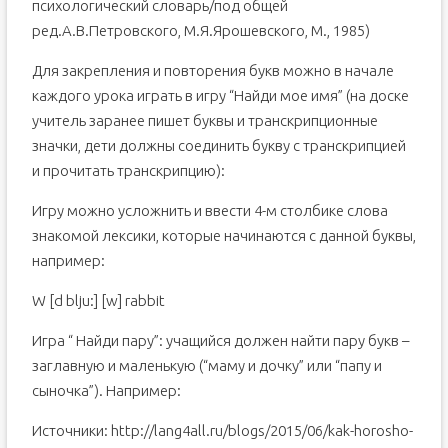
психологический словарь/под общей
ред.А.В.Петровского, М.Я.Ярошевского, М., 1985)
Для закрепления и повторения букв можно в начале
каждого урока играть в игру “Найди мое имя” (на доске
учитель заранее пишет буквы и транскрипционные
значки, дети должны соединить букву с транскрипцией
и прочитать транскрипцию):
Игру можно усложнить и ввести 4-м столбике слова
знакомой лексики, которые начинаются с данной буквы,
например:
W [d blju:] [w] rabbit
Игра “ Найди пару”: учащийся должен найти пару букв –
заглавную и маленькую (“маму и дочку” или “папу и
сыночка”). Например:
Источники: http://lang4all.ru/blogs/2015/06/kak-horosho-