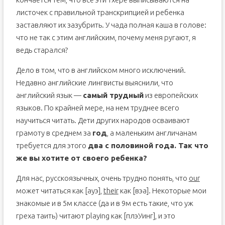
листочек с правильной транскрипцией и ребенка
заставляют их зазубрить. У чада полная каша в голове:
что не так с этим английским, почему меня ругают, я
ведь старался?
Дело в том, что в английском много исключений.
Недавно английские лингвисты выяснили, что
английский язык —
самый трудный
из европейских
языков. По крайней мере, на нем труднее всего
научиться читать. Дети других народов осваивают
грамоту в среднем за
год
, а маленьким англичанам
требуется для этого
два с половиной года. Так что
же вы хотите от своего ребенка?
Для нас, русскоязычных, очень трудно понять, что
our
может читаться как [ауэ],
their
как [вэа]. Некоторые мои
знакомые и в 5м классе (да и в 9м есть такие, что уж
греха таить) читают playing как [плэУинг], и это