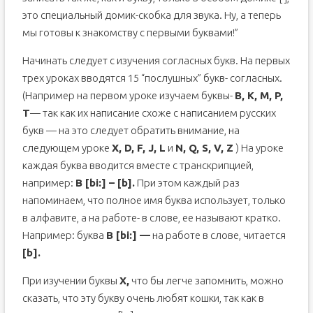
это специальный домик-скобка для звука. Ну, а теперь
мы готовы к знакомству с первыми буквами!”
Начинать следует с изучения согласных букв. На первых
трех уроках вводятся 15 “послушных” букв- согласных.
(Например на первом уроке изучаем буквы-
B, K, M, P,
T
— так как их написание схоже с написанием русских
букв — на это следует обратить внимание, на
следующем уроке
X, D, F, J, L
и
N, Q, S, V, Z
) На уроке
каждая буква вводится вместе с транскрипцией,
например:
B [bi:] – [b].
При этом каждый раз
напоминаем, что полное имя буква использует, только
в алфавите, а на работе- в слове, ее называют кратко.
Например: буква
B [bi:] —
на работе в слове, читается
[b].
При изучении буквы
X,
что бы легче запомнить, можно
сказать, что эту букву очень любят кошки, так как в