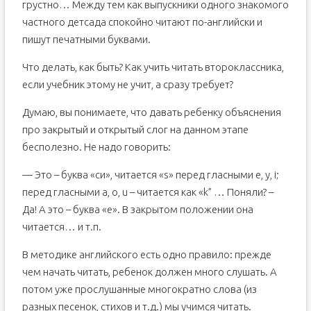
грустно… Между тем как выпускники одного знакомого
частного детсада спокойно читают по-английски и
пишут печатными буквами.
Что делать, как быть? Как учить читать второклассника,
если учебник этому не учит, а сразу требует?
Думаю, вы понимаете, что давать ребенку объяснения
про закрытый и открытый слог на данном этапе
бесполезно. Не надо говорить:
— Это – буква «си», читается «s» перед гласными e, y, i;
перед гласными а, o, u – читается как «k” … Поняли? –
Да! А это – буква «е». В закрытом положении она
читается… и т.п.
В методике английского есть одно правило: прежде
чем начать читать, ребенок должен много слушать. А
потом уже прослушанные многократно слова (из
разных песенок, стихов и т.д.) мы учимся читать.