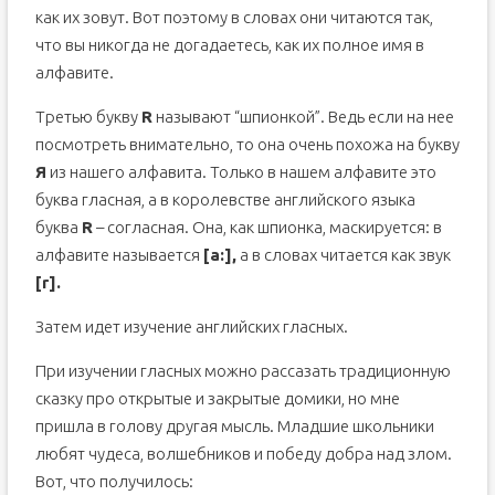
как их зовут. Вот поэтому в словах они читаются так,
что вы никогда не догадаетесь, как их полное имя в
алфавите.
Третью букву
R
называют “шпионкой”. Ведь если на нее
посмотреть внимательно, то она очень похожа на букву
Я
из нашего алфавита. Только в нашем алфавите это
буква гласная, а в королевстве английского языка
буква
R
– согласная. Она, как шпионка, маскируется: в
алфавите называется
[a:],
а в словах читается как звук
[r].
Затем идет изучение английских гласных.
При изучении гласных можно рассазать традиционную
сказку про открытые и закрытые домики, но мне
пришла в голову другая мысль. Младшие школьники
любят чудеса, волшебников и победу добра над злом.
Вот, что получилось: