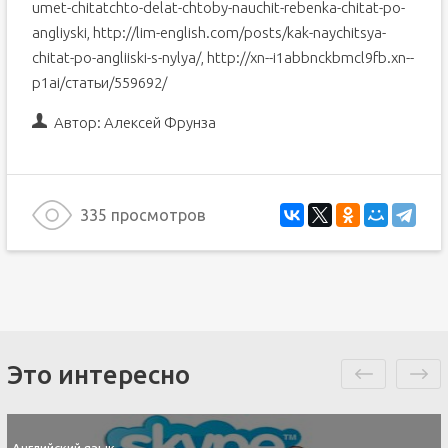
umet-chitatchto-delat-chtoby-nauchit-rebenka-chitat-po-
angliyski, http://lim-english.com/posts/kak-naychitsya-
chitat-po-angliiski-s-nylya/, http://xn--i1abbnckbmcl9fb.xn--
p1ai/статьи/559692/
Автор:
Алексей Фрунза
335 просмотров
Это интересно