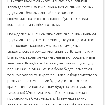
Вы хотите научиться читать и писать по-английски?
Тогда давайте начнем знакомиться с нашими новыми
друзьями – буквами английского алфавита.
Посмотрите на них: это не просто буквы, а жители
королевства английского языка.
Прежде чем мы начнем знакомиться с нашими новыми
друзьями, я хочу вам напомнить, что у каждого из нас
есть полное и краткое имя. Полное имя, как в
свидетельстве о рождении, например, Владимир или
Екатерина, а краткое – как нас называют родители или
знакомые: Вова, Катя. Также и у английских букв будут
полные имена: этим именем буква будет называться
только в алфавите, и краткое – так она будет читаться в
разных словах. Мы с вами будем учить и полное и
краткое имя. А помогать нам будут в этом звуки. Что
такое звук? (Ответ учащихся). Правильно: звук мы
произносим, а букву – пишем. Но звук еще можно
записать так же, как и букву, только в особом домике [ ],