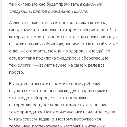
таких играх можно будет прочитать
в одном из
следующих блогов о начальной школе.
А еще это замечательная профилактика сколиоза,
гиподинамии, близорукости и прочих неприятностей, о
которых так много говорят в школе на совещаниях (ну и
на родительских собраниях, например. Не целый час же
о деньгах говорить, можно и о здоровье иногда). То
есть вот так я подключаю «здоровье сберегающие
технологии» — звучит научно, на самом деле все
просто.
Вывод: если вы хотите помочь своему ребенку
научиться читать по-английски, для начала поймите,
что это долгий процесс, в котором нужна
неторопливость, последовательность. И терпение
тоже пригодится. Некоторые ученики начали по-русски
читать совсем недавно. Поэтому вооружаемся
терпением, распечатываем карточки и читаем их.