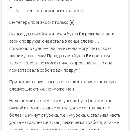
Aa — теперь произносит только [
]
Ee- теперь произносит только [e]
Но всегда спокойная и тихая буква
Ee
решила спасти
своих подружек она встала в конце словаи…
произошло чудо — гласные снова могут петь свою
любимую песенку! Правда сама буква
Ее
при этом
теряет голос и не может ничего произнести. Но она
пожертвовала собой ради подруг!”
При закреплении гласных и правил чтения использую
следующие стихи. Приложение 1
Надо помнить о том, что изучение букв (знакомство с
буквой и прописывание ее) на уроке составляет не
более 15 минут от урока, т.е.1/4 урока. Остальная часть
урока – это фонетическая, лексическая работа, а также
зарядка, песни, стихи и игры, в том числе и игры с