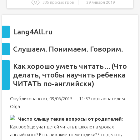
335 просмотров
29 января 2019
Lang4All.ru
Слушаем. Понимаем. Говорим.
Lang4All.ru
Как хорошо уметь читать…(Что делать, чтобы научить
ребенка ЧИТАТЬ по-английски)
Как научиться читать по-английски с нуля?
Слушаем. Понимаем. Говорим.
Начальный этап обучения
Правила чтения английских гласных
Как хорошо уметь читать…(Что
Обучение алфавиту и правилам чтения на уроках
делать, чтобы научить ребенка
английского языка в начальной школе
ЧИТАТЬ по-английски)
Опубликовано вт, 09/06/2015 — 11:37 пользователем
Olga
Часто слышу такие вопросы от родителей:
Как вообще учат детей читать в школе на уроках
английского? Есть ли какие-то методики? Что делать,