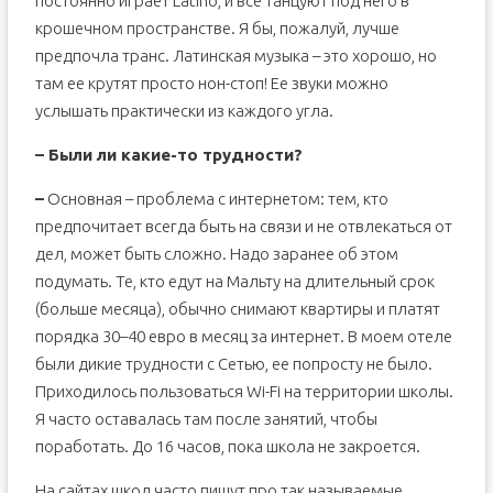
постоянно играет Latino, и все танцуют под него в
крошечном пространстве. Я бы, пожалуй, лучше
предпочла транс. Латинская музыка – это хорошо, но
там ее крутят просто нон-стоп! Ее звуки можно
услышать практически из каждого угла.
– Были ли какие-то трудности?
–
Основная – проблема с интернетом: тем, кто
предпочитает всегда быть на связи и не отвлекаться от
дел, может быть сложно. Надо заранее об этом
подумать. Те, кто едут на Мальту на длительный срок
(больше месяца), обычно снимают квартиры и платят
порядка 30–40 евро в месяц за интернет. В моем отеле
были дикие трудности с Сетью, ее попросту не было.
Приходилось пользоваться Wi-Fi на территории школы.
Я часто оставалась там после занятий, чтобы
поработать. До 16 часов, пока школа не закроется.
На сайтах школ часто пишут про так называемые