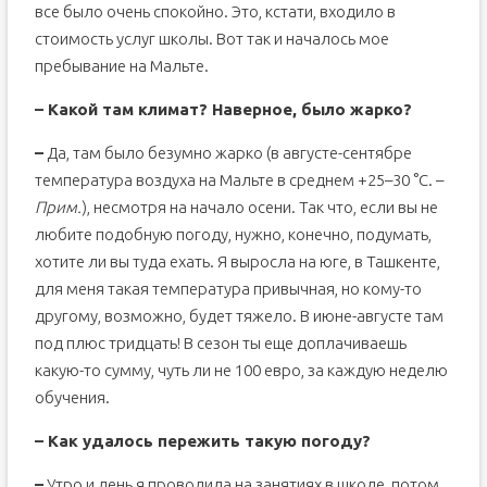
все было очень спокойно. Это, кстати, входило в
стоимость услуг школы. Вот так и началось мое
пребывание на Мальте.
– Какой там климат? Наверное, было жарко?
–
Да, там было безумно жарко (в августе-сентябре
температура воздуха на Мальте в среднем +25–30 °C. –
Прим.
), несмотря на начало осени. Так что, если вы не
любите подобную погоду, нужно, конечно, подумать,
хотите ли вы туда ехать. Я выросла на юге, в Ташкенте,
для меня такая температура привычная, но кому-то
другому, возможно, будет тяжело. В июне-августе там
под плюс тридцать! В сезон ты еще доплачиваешь
какую-то сумму, чуть ли не 100 евро, за каждую неделю
обучения.
– Как удалось пережить такую погоду?
–
Утро и день я проводила на занятиях в школе, потом