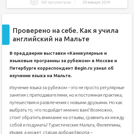
165 просмотров
29 января 2019
Проверено на себе. Как я учила английский на Мальте
Английский на Мальте. Личный опыт
Проверено на себе. Как я учила
Трудности выбора. Почему Мальта
английский на Мальте
Жизнь и учеба на Мальте. Latino, жара, много кофе и
друзья со всего мира
Пять развлечений на Мальте
В преддверии выставки «Каникулярные и
Обсуждения
языковые программы за рубежом» в Москве и
F.A.Q. / Ответы на часто задаваемые вопросы
Петербурге корреспондент Begin.ru узнал об
Обучение на Мальте
изучении языка на Мальте.
Общая информация и стоимость обучения на Мальте
Изучение языка за рубежом – это не просто регулярные
Стоимость обучения
занятия с преподавателями, но и постоянная практика,
На что обратить внимание при выборе школы
путешествия и развлечения с новыми друзьями. Но как
Как искать школы
выбрать то, что подойдет именно вам? Возможно,
Залог успеха
стоит обратить внимание на отзывы, сравнить их между
Возраст студентов
собой и подумать? Туристические Мальта, Филиппины,
Индия, а может, старая добрая Европа –
Юниор-курсы