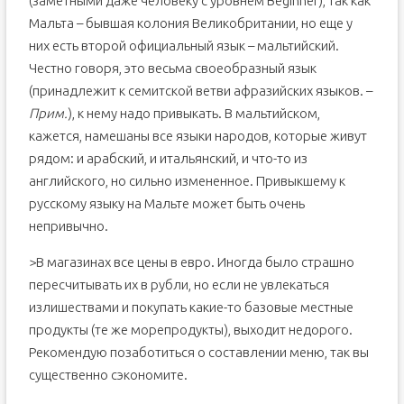
(заметными даже человеку с уровнем Beginner), так как
Мальта – бывшая колония Великобритании, но еще у
них есть второй официальный язык – мальтийский.
Честно говоря, это весьма своеобразный язык
(принадлежит к семитской ветви афразийских языков. –
Прим.
), к нему надо привыкать. В мальтийском,
кажется, намешаны все языки народов, которые живут
рядом: и арабский, и итальянский, и что-то из
английского, но сильно измененное. Привыкшему к
русскому языку на Мальте может быть очень
непривычно.
>В магазинах все цены в евро. Иногда было страшно
пересчитывать их в рубли, но если не увлекаться
излишествами и покупать какие-то базовые местные
продукты (те же морепродукты), выходит недорого.
Рекомендую позаботиться о составлении меню, так вы
существенно сэкономите.