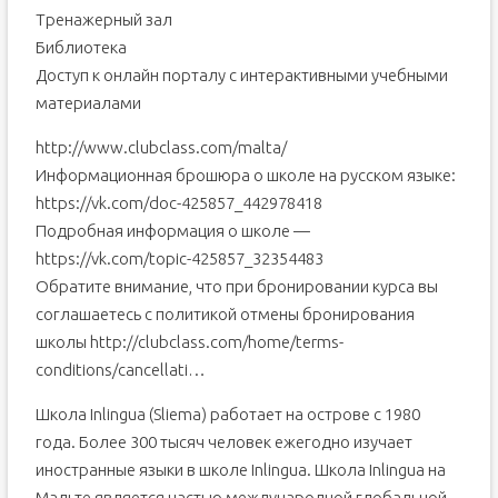
Тренажерный зал
Библиотека
Доступ к онлайн порталу с интерактивными учебными
материалами
http://www.clubclass.com/malta/
Информационная брошюра о школе на русском языке:
https://vk.com/doc-425857_442978418
Подробная информация о школе —
https://vk.com/topic-425857_32354483
Обратите внимание, что при бронировании курса вы
соглашаетесь с политикой отмены бронирования
школы http://clubclass.com/home/terms-
conditions/cancellati…
Школа Inlingua (Sliema) работает на острове с 1980
года. Более 300 тысяч человек ежегодно изучает
иностранные языки в школе Inlingua. Школа Inlingua на
Мальте является частью международной глобальной