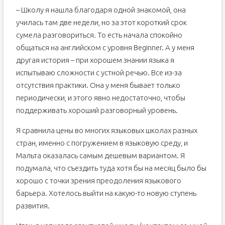
– Школу я нашла благодаря одной знакомой, она
училась там две недели, но за этот короткий срок
сумела разговориться. То есть начала спокойно
общаться на английском с уровня Beginner. А у меня
другая история – при хорошем знании языка я
испытываю сложности с устной речью. Все из-за
отсутствия практики. Она у меня бывает только
периодически, и этого явно недостаточно, чтобы
поддерживать хороший разговорный уровень.
Я сравнила цены во многих языковых школах разных
стран, именно с погружением в языковую среду, и
Мальта оказалась самым дешевым вариантом. Я
подумала, что съездить туда хотя бы на месяц было бы
хорошо с точки зрения преодоления языкового
барьера. Хотелось выйти на какую-то новую ступень
развития.