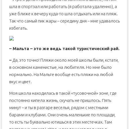
шла в спортзал или работать (я работала удаленно), а
уже ближе к вечеру куда-то шла отдыхать или на пляж.
Так что самый пик жары – середину дня – мне удавалось
избегать.
– Мальта – это же ведь такой туристический рай.
–
Да, это точно! Пляжи около моей школы были, кстати,
в основном каменистые, на любителя. Но мне было
нормально. На Мальте вообще есть пляжи на любой
вкус и цвет.
Моя школа находилась в такой «тусовочной» зоне, где
постоянно кипела жизнь, скучать не пришлось. Пять
минут – и ты в разгаре веселья, рядом с местными
барами и клубами. Они очень маленькие по площади,
то есть ты буквально ютишься в этих местечках. Там