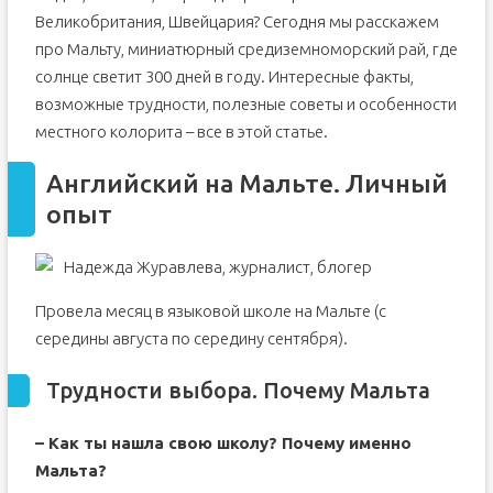
Великобритания, Швейцария? Сегодня мы расскажем
Курсы для взрослых. От 18 до бесконечности
про Мальту, миниатюрный средиземноморский рай, где
Экзамены и сертификаты
солнце светит 300 дней в году. Интересные факты,
Внешкольная жизнь
возможные трудности, полезные советы и особенности
Виза, перелет, трансфер
местного колорита – все в этой статье.
Перелет и трансфер
Английский на Мальте. Личный
Проживание
опыт
Чему еще можно научиться на Мальте
Университет
Надежда Журавлева, журналист, блогер
Яхтенный спорт
Заключение
Провела месяц в языковой школе на Мальте (с
середины августа по середину сентября).
Трудности выбора. Почему Мальта
– Как ты нашла свою школу? Почему именно
Мальта?