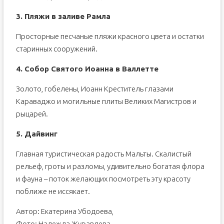
3. Пляжи в заливе Рамла
Просторные песчаные пляжи красного цвета и остатки
старинных сооружений.
4. Собор Святого Иоанна в Валлетте
Золото, гобелены, Иоанн Креститель глазами
Караваджо и могильные плиты Великих Магистров и
рыцарей.
5. Дайвинг
Главная туристическая радость Мальты. Скалистый
рельеф, гроты и разломы, удивительно богатая флора
и фауна – поток желающих посмотреть эту красоту
поближе не иссякает.
Автор: Екатерина Убодоева,
Фото: Надежда Журавлева