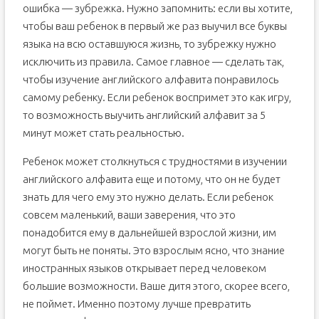
ошибка — зубрежка. Нужно запомнить: если вы хотите,
методы запоминания
Английские буквы – давайте знакомиться
чтобы ваш ребенок в первый же раз выучил все буквы
языка на всю оставшуюся жизнь, то зубрежку нужно
Немного истории
исключить из правила. Самое главное — сделать так,
Звуки английского языка
чтобы изучение английского алфавита понравилось
Методы запоминания английского алфавита
самому ребенку. Если ребенок воспримет это как игру,
Как обучать ребенка
то возможность выучить английский алфавит за 5
Совет первый
минут может стать реальностью.
Совет второй
Ребенок может столкнуться с трудностями в изучении
Совет третий
английского алфавита еще и потому, что он не будет
знать для чего ему это нужно делать. Если ребенок
совсем маленький, ваши заверения, что это
понадобится ему в дальнейшей взрослой жизни, им
могут быть не поняты. Это взрослым ясно, что знание
иностранных языков открывает перед человеком
большие возможности. Ваше дитя этого, скорее всего,
не поймет. Именно поэтому лучше превратить