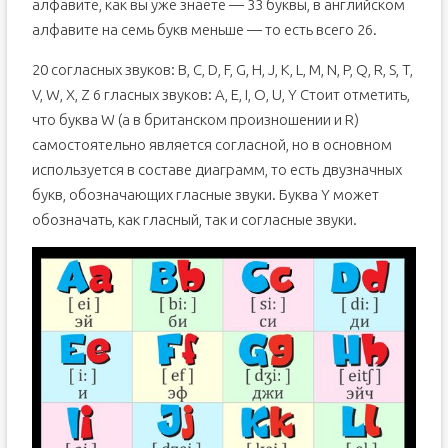
алфавите, как вы уже знаете — 33 буквы, в английском
алфавите на семь букв меньше — то есть всего 26.
20 согласных звуков: B, C, D, F, G, H, J, K, L, M, N, P, Q, R, S, T,
V, W, X, Z 6 гласных звуков: A, E, I, O, U, Y Стоит отметить,
что буква W (а в британском произношении и R)
самостоятельно является согласной, но в основном
используется в составе диаграмм, то есть двузначных
букв, обозначающих гласные звуки. Буква Y может
обозначать, как гласный, так и согласные звуки.