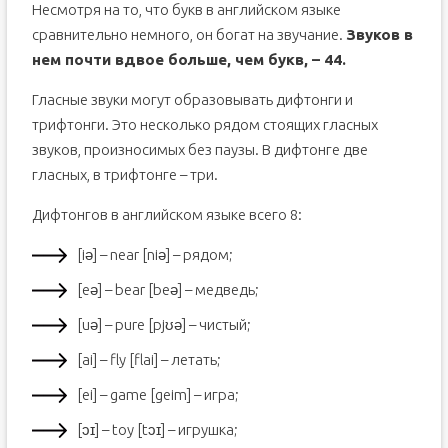
Несмотря на то, что букв в английском языке
сравнительно немного, он богат на звучание.
Звуков в
нем почти вдвое больше, чем букв, – 44.
Гласные звуки могут образовывать дифтонги и
трифтонги. Это несколько рядом стоящих гласных
звуков, произносимых без паузы. В дифтонге две
гласных, в трифтонге – три.
Дифтонгов в английском языке всего 8:
[iə] – near [niə] – рядом;
[eə] – bear [beə] – медведь;
[uə] – pure [pjʊə] – чистый;
[ai] – fly [flai] – летать;
[ei] – game [geim] – игра;
[ɔɪ] – toy [tɔɪ] – игрушка;