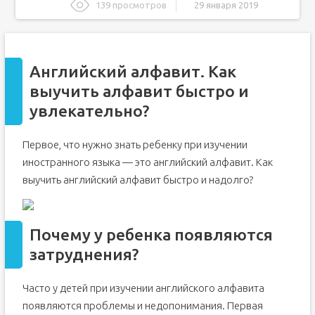
139 просмотров
29 января 2019
Английский алфавит. Как выучить алфавит быстро и
увлекательно?
Почему у ребенка появляются затруднения?
Английский алфавит. Как
Буквы английского языка и произношение
выучить алфавит быстро и
Учим английский алфавит при помощи прописей
увлекательно?
Учим иностранный алфавит и поем песенки
Учим английский алфавит при помощи ярких карточек
Первое, что нужно знать ребенку при изучении
Различные игры на запоминание алфавита
иностранного языка — это английский алфавит. Как
Как быстро выучить английский алфавит
выучить английский алфавит быстро и надолго?
Алфавит английского языка
Как быстро выучить английский алфавит
Почему у ребенка появляются
Как выучить английский алфавит взрослому
затруднения?
Повторение — мать учения
Приёмы запоминания английского алфавита для детей
Часто у детей при изучении английского алфавита
Игры-упражнения
появляются проблемы и недопонимания. Первая
Английский алфавит (English Alphabet). Буквы, звуки,