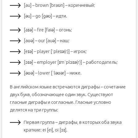
[au] – brown [braʊn] – коричневый;
[əu] – go [gəʊ] – идти.
[aɪə] – fire [faiə] – огонь;
[aʊə] – our [auə] – наш;
[eɪə] – player [ˈpleɪə(r)] – игрок;
[ɔɪə] – employer [ɪmˈplɔɪə(r)] – работодатель;
[əʊə] – lower [ˈləʊər] – ниже.
В английском языке встречаются диграфы – сочетание
двух букв, обозначающее один звук. Существуют
гласные диграфы и согласные. Гласные условно
делятся на три группы:
Первая группа – диграфы, в которых оба звука
краткие: ei [ei], oi [ɔɪ].