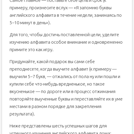
Самое главное — поставьте себе цель и срок (к
примеру, произнесите вслух — «Я запомню буквы
английского алфавита в течение недели, занимаясь по
5−10 минут в день»).
Для того, чтобы достичь поставленной цели, уделите
изучению алфавита особое внимание и одновременно
примите это как игру.
Придумайте, какой подарок вы сами себе
преподнесете, когда выучите алфавит (к примеру —
выучили 5−7 букв, — отжались от пола ну или пошли и
купили себе что-нибудь вредненькое, но такое
вкусненькое — по дороге или в процесс отжимания
повторяйте выученные буквы и переставляйте их в уме
местами в разном порядке для закрепления
результата).
Ниже представлены шесть успешных шагов для
успешного изучения английского алфавита дома: