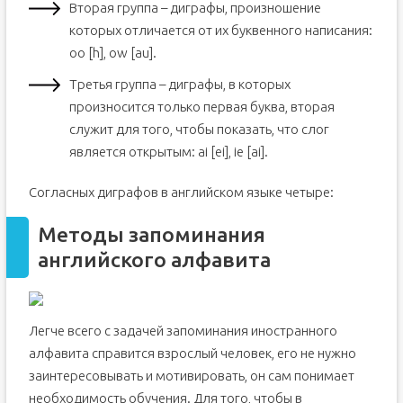
Вторая группа – диграфы, произношение
которых отличается от их буквенного написания:
oo [h], ow [au].
Третья группа – диграфы, в которых
произносится только первая буква, вторая
служит для того, чтобы показать, что слог
является открытым: ai [ei], ie [ai].
Согласных диграфов в английском языке четыре:
Методы запоминания
английского алфавита
Легче всего с задачей запоминания иностранного
алфавита справится взрослый человек, его не нужно
заинтересовывать и мотивировать, он сам понимает
необходимость обучения. Для того, чтобы в