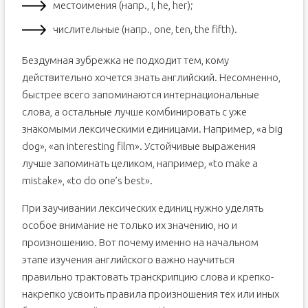
местоимения (напр., I, he, her);
числительные (напр., one, ten, the fifth).
Бездумная зубрежка не подходит тем, кому
действительно хочется знать английский. Несомненно,
быстрее всего запоминаются интернациональные
слова, а остальные лучше комбинировать с уже
знакомыми лексическими единицами. Например, «a big
dog», «an interesting film». Устойчивые выражения
лучше запоминать целиком, например, «to make a
mistake», «to do one’s best».
При заучивании лексических единиц нужно уделять
особое внимание не только их значению, но и
произношению. Вот почему именно на начальном
этапе изучения английского важно научиться
правильно трактовать транскрипцию слова и крепко-
накрепко усвоить правила произношения тех или иных