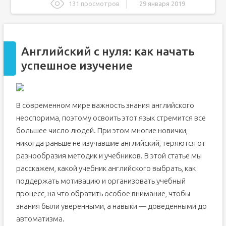
131 просмотров
29 января 2019
Английский с нуля: как начать успешное изучение
Нуля не бывает!
Английский с нуля: как начать
Как поддерживать мотивацию?
успешное изучение
С кем учиться?
Самостоятельное изучение английского с нуля
С чего начать подготовку?
В современном мире важность знания английского
Как изучать английский самому?
неоспорима, поэтому освоить этот язык стремится все
С чего начать учить английский язык: пошаговое
руководство
большее число людей. При этом многие новички,
1. Введение: Когда и как лучше начать учить английский
никогда раньше не изучавшие английский, теряются от
язык
разнообразия методик и учебников. В этой статье мы
2. Общие советы о том, как лучше учить английский
язык с нуля
расскажем, какой учебник английского выбрать, как
3. Руководство: Как начать учить английский с нуля
поддержать мотивацию и организовать учебный
самостоятельно
процесс, на что обратить особое внимание, чтобы
1. Изучите правила чтения английского языка
знания были уверенными, а навыки — доведенными до
2. Уточните, как произносятся слова
автоматизма.
3. Начните формировать словарный запас