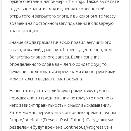
буквосочетаний, например, «th», «ng». Также выделите
отдельное занятие для изучения особенностей
открытого и закрытого слога, и вы сэкономите массу
времени на постоянном заглядывании в словарную
транскрипцию.
Знание свода грамматических правил английского
языка, пожалуй, даже чуть более существенно, чем
богатство словарного запаса. Если незнание
определенного слова вам легко сойдет с рук, то
неумение пользоваться временами и конструкциями
моментально выдаст в вас профана.
Начинать изучать английскую грамматику нужно с
порядка слов в предложении, потому что именно от
него зависит правильность и смысл высказывания.
Затем можно переходить к освоению времен группы
Simple/Indefinite (Present, Past, Future). Следующими
разделами будут времена Contineous/Progressive и