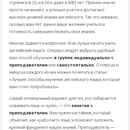
ступени и в 20, и в 50 и даже в 80(!) лет. Причем они не
просто начинают, а успешно учатся и достигают
высоких уровней знания английского. Так что неважно,
сколько вам лет, важно ваше желание учиться и
готовность совершенствовать свои знания.
Многие задаются вопросом: «Как лучше начать учить
английский язык?». Сперва следует выбрать удобный
вам способ обучения:
в группе
,
индивидуально с
преподавателем
или
самостоятельно
. О плюсах и
минусах каждого из них можно почитать в статье
«Лучшие способы изучения английского языка, которые
вам стоит попробовать».
Самый оптимальный вариант для тех, кто собирается
осваивать язык «с нуля», — это
занятия с
преподавателем
. Вам нужен наставник, который
объяснит, как «работает» язык, и поможет заложить
крепкий фундамент ваших знаний. Преподаватель —