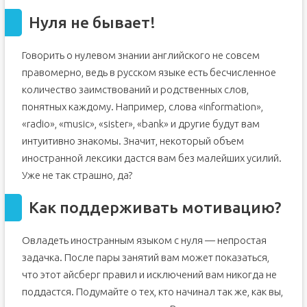
4. Учите грамматику
Нуля не бывает!
5. Слушайте подкасты своего уровня
Говорить о нулевом знании английского не совсем
6. Смотрите новости на английском
правомерно, ведь в русском языке есть бесчисленное
7. Читайте простые тексты
количество заимствований и родственных слов,
8. Установите полезные приложения
понятных каждому. Например, слова «information»,
9. Занимайтесь онлайн
«radio», «music», «sister», «bank» и другие будут вам
4. Подведем итоги
интуитивно знакомы. Значит, некоторый объем
Как быстро и реально выучить английский с нуля
иностранной лексики дастся вам без малейших усилий.
2 основных способа в обучении
Уже не так страшно, да?
Как лучше построить процесс изучения
Как поддерживать мотивацию?
Где найти бесплатные учебные пособия и материалы
Овладеть иностранным языком с нуля — непростая
задачка. После пары занятий вам может показаться,
что этот айсберг правил и исключений вам никогда не
поддастся. Подумайте о тех, кто начинал так же, как вы,