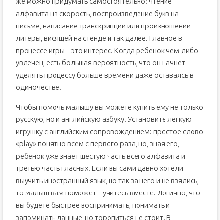
же можно придумать самостоятельно: чтение
алфавита на скорость, воспроизведение букв на
письме, написание транскрипции или произношении
литеры, висящей на стенде и так далее. Главное в
процессе игры – это интерес. Когда ребенок чем-либо
увлечен, есть большая вероятность, что он начнет
уделять процессу больше времени даже оставаясь в
одиночестве.
Чтобы помочь малышу вы можете купить ему не только
русскую, но и английскую азбуку. Установите легкую
игрушку с английским сопровождением: простое слово
«play» понятно всем с первого раза, но, зная его,
ребенок уже знает шестую часть всего алфавита и
третью часть гласных. Если вы сами давно хотели
выучить иностранный язык, но так за него и не взялись,
то малыш вам поможет – учитесь вместе. Логично, что
вы будете быстрее воспринимать, понимать и
запоминать данные, но торопиться не стоит. В