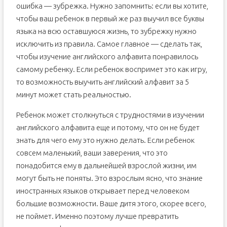
Обучающие игры для детей и школьников
ошибка — зубрежка. Нужно запомнить: если вы хотите,
«Spell the word» или «Скажи слово по буквам»
чтобы ваш ребенок в первый же раз выучил все буквы
языка на всю оставшуюся жизнь, то зубрежку нужно
«Что отсутствует?»
исключить из правила. Самое главное — сделать так,
Что еще поможет при изучении?
чтобы изучение английского алфавита понравилось
самому ребенку. Если ребенок воспримет это как игру,
то возможность выучить английский алфавит за 5
минут может стать реальностью.
Ребенок может столкнуться с трудностями в изучении
английского алфавита еще и потому, что он не будет
знать для чего ему это нужно делать. Если ребенок
совсем маленький, ваши заверения, что это
понадобится ему в дальнейшей взрослой жизни, им
могут быть не поняты. Это взрослым ясно, что знание
иностранных языков открывает перед человеком
большие возможности. Ваше дитя этого, скорее всего,
не поймет. Именно поэтому лучше превратить