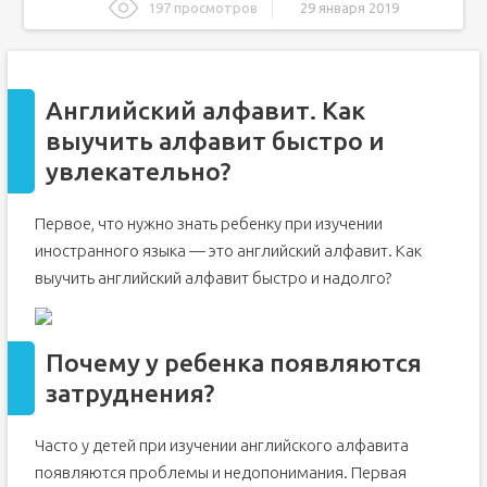
197 просмотров
29 января 2019
Английский алфавит. Как выучить алфавит быстро и
увлекательно?
Почему у ребенка появляются затруднения?
Английский алфавит. Как
Буквы английского языка и произношение
выучить алфавит быстро и
Учим английский алфавит при помощи прописей
увлекательно?
Учим иностранный алфавит и поем песенки
Учим английский алфавит при помощи ярких карточек
Первое, что нужно знать ребенку при изучении
Различные игры на запоминание алфавита
иностранного языка — это английский алфавит. Как
Зачем учить английский алфавит?
выучить английский алфавит быстро и надолго?
Как быстро выучить английский алфавит?
Обучение английскому: подготовка к знакомству
Почему у ребенка появляются
Что представляет собой английский алфавит?
затруднения?
Как выучить английский алфавит: упражнения для всех
возрастов
Повторение – мать учения
Часто у детей при изучении английского алфавита
Квадратики
появляются проблемы и недопонимания. Первая