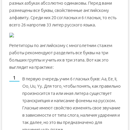
разных азбуках абсолютно одинаковы. Перед вами
размещены все буквы, свойственные английскому
алфавиту. Среди них 20 согласных и 6 гласных, то есть
всего 26 напротив 33 литер русского языка.
Репетиторы по английскому с многолетним стажем
работы рекомендуют разделить все буквы на три
больших группы и учить их в три этапа. Вот как это
выглядит на практике:
В первую очередь учим 6 гласных букв: Аа, Ее, Ii,
Оо, Uu, Yy. Для того, чтобы понять, как правильно
произносится та или иная литера существует
транскрипция и написание фонемы на русском.
Гласные имеют свойство изменять свое звучание
в зависимости от типа слога, наличия ударения и
так далее, но это вы предназначено для
изучения чуть позже.