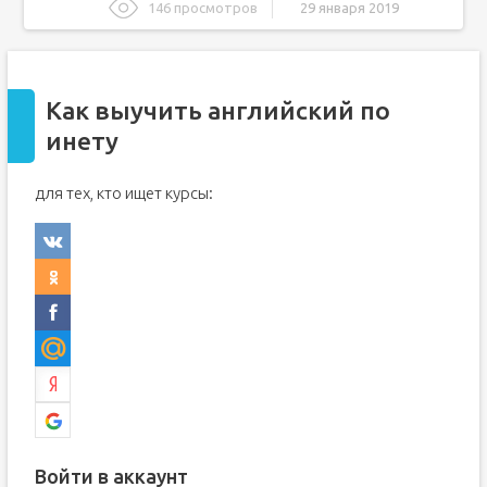
146 просмотров
29 января 2019
Как выучить английский по инету
Как выучить английский язык бесплатно по интернету
Как выучить английский по
5 способов выучить английский в Интернете
инету
Как выучить английский по интернету
для тех, кто ищет курсы:
Войти в аккаунт