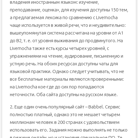
владения иностранным языком: изучение,
преподавание, оценка», для изучения доступны 150 тем,
а предлагаемая лексика по сравнению с Livemocha
чаще используется в живой речи, что и неудивительно:
вышеупомянутая система рассчитана на уровни от A1
до B2, т. е. от уровня выживания до продвинутого. На
Livemocha также есть курсы четырех уровней, с
упражнениями на чтение, аудирование, письменную и
устную речь. На обоих ресурсах доступны чаты для
языковой практики. Однако следует учитывать, что не
все бесплатные материалы являются проверенными:
на Livemocha кое-где до сих пор попадаются
неточности. Оба сайта доступны на русском языке.
2. Еще один очень популярный сайт – Babbel. Сервис
полностью платный, однако это не мешает четырем
миллионам человек в 200 странах с удовольствием
использовать его. Задания можно выполнять не только
в режиме онлайн, но и установив специальное ПО. Те,