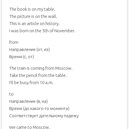
The book is on my table.
The picture is on the wall.
This is an article on history.
I was born on the 5th of November.
from
Направление (от, из)
Время (с, от)
The train is coming from Moscow.
Take the pencil from the table.
I’ll be busy from 10 a.m.
to
Направление (в, на)
Время (до какого-то момента)
Соответствует дательному падежу
We came to Moscow.