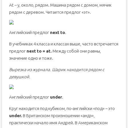
At – у, около, рядом. Машина рядом с домом, мячик
рядом с деревом. Читается предлог «эт».
Английский предлог
next
to
.
В учебниках 4 класса и классах выше, часто встречается
предлог
next
to
=
at
.
Между собой они равны,
значение одно и тоже.
Вырезка из журнала. Шарик находится рядом с
девушкой.
Английский предлог
under
.
Круг находится под кубиком, по-английски «под» – это
under
.
В Британском произношении «андэ»,
практически начало имя Андрей. В Американском