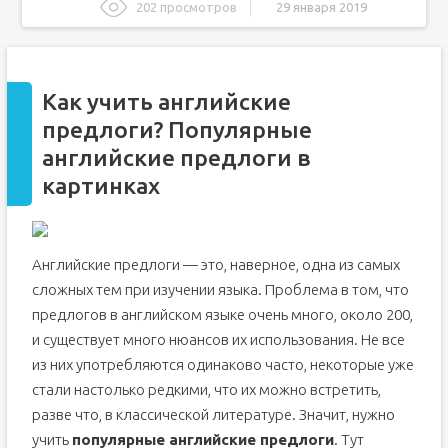
202 просмотров
29 января 2019
Как учить английские предлоги? Популярные английские
предлоги в картинках
Основные предлоги английского языка. То, что нужно
выучить в первую очередь!
Как учить английские
Как запомнить английские предлоги?
предлоги? Популярные
английские предлоги в
картинках
Английские предлоги — это, наверное, одна из самых
сложных тем при изучении языка. Проблема в том, что
предлогов в английском языке очень много, около 200,
и существует много нюансов их использования. Не все
из них употребляются одинаково часто, некоторые уже
стали настолько редкими, что их можно встретить,
разве что, в классической литературе. Значит, нужно
учить
популярные английские предлоги
. Тут