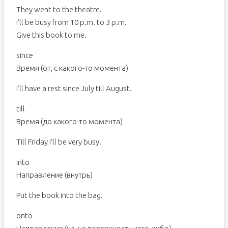
They went to the theatre.
I’ll be busy from 10 p.m. to 3 p.m.
Give this book to me.
since
Время (от, с какого-то момента)
I’ll have a rest since July till August.
till
Время (до какого-то момента)
Till Friday I’ll be very busy.
into
Направление (внутрь)
Put the book into the bag.
onto