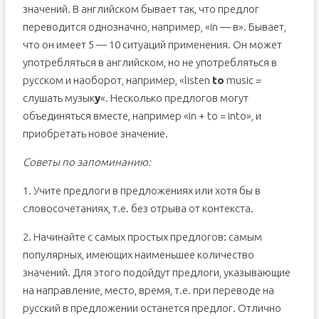
значений. В английском бывает так, что предлог
переводится однозначно, например, «in — в». Бывает,
что он имеет 5 — 10 ситуаций применения. Он может
употребляться в английском, но не употребляться в
русском и наоборот, например, «listen
to
music =
слушать музык
у
«. Несколько предлогов могут
объединяться вместе, например «in + to = into», и
приобретать новое значение.
Советы по запоминанию:
1. Учите предлоги в предложениях или хотя бы в
словосочетаниях, т.е. без отрыва от контекста.
2. Начинайте с самых простых предлогов: самым
популярных, имеющих наименьшее количество
значений. Для этого подойдут предлоги, указывающие
на направление, место, время, т.е. при переводе на
русский в предложении останется предлог. Отлично