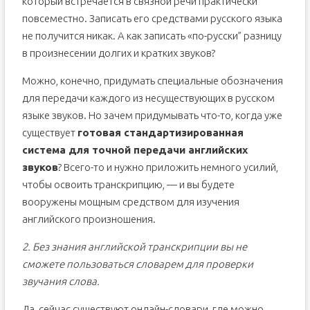
который встречается в связной речи практически
повсеместно. Записать его средствами русского языка
не получится никак. А как записать «по-русски” разницу
в произнесении долгих и кратких звуков?
Можно, конечно, придумать специальные обозначения
для передачи каждого из несуществующих в русском
языке звуков. Но зачем придумывать что-то, когда уже
существует
готовая стандартизированная
система для точной передачи английских
звуков
? Всего-то и нужно приложить немного усилий,
чтобы освоить транскрипцию, — и вы будете
вооружены мощным средством для изучения
английского произношения.
2. Без знания английской транскрипции вы не
сможете пользоваться словарем для проверки
звучания слова.
Да, сейчас существуют онлайн-словари, где можно