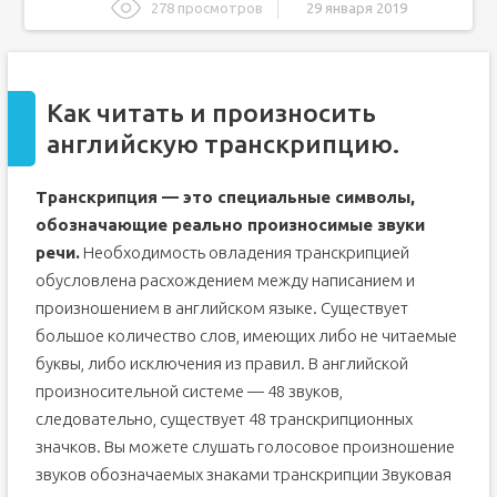
278 просмотров
29 января 2019
Как читать и произносить английскую транскрипцию.
Произношение английских звуков.
Как читать и произносить
Произношение английских гласных.
английскую транскрипцию.
Как быстро выучить английскую транскрипцию?
Почему не стоит использовать русские буквы для
передачи английских звуков звуков?
Транскрипция — это специальные символы,
Как быстро освоить английскую транскрипцию?
обозначающие реально произносимые звуки
Звуки в английском языке и их произношение
речи.
Необходимость овладения транскрипцией
Гласные звуки английского языка
обусловлена расхождением между написанием и
произношением в английском языке. Существует
большое количество слов, имеющих либо не читаемые
буквы, либо исключения из правил. В английской
произносительной системе — 48 звуков,
следовательно, существует 48 транскрипционных
значков. Вы можете слушать голосовое произношение
звуков обозначаемых знаками транскрипции Звуковая