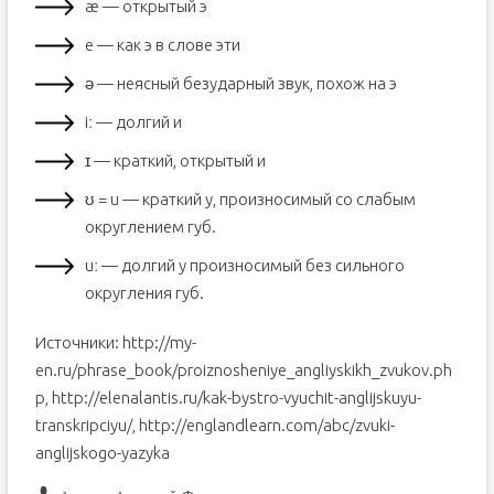
æ — открытый э
e — как э в слове эти
ə — неясный безударный звук, похож на э
iː — долгий и
ɪ — краткий, открытый и
ʊ = u — краткий у, произносимый со слабым
округлением губ.
uː — долгий у произносимый без сильного
округления губ.
Источники: http://my-
en.ru/phrase_book/proiznosheniye_angliyskikh_zvukov.ph
p, http://elenalantis.ru/kak-bystro-vyuchit-anglijskuyu-
transkripciyu/, http://englandlearn.com/abc/zvuki-
anglijskogo-yazyka