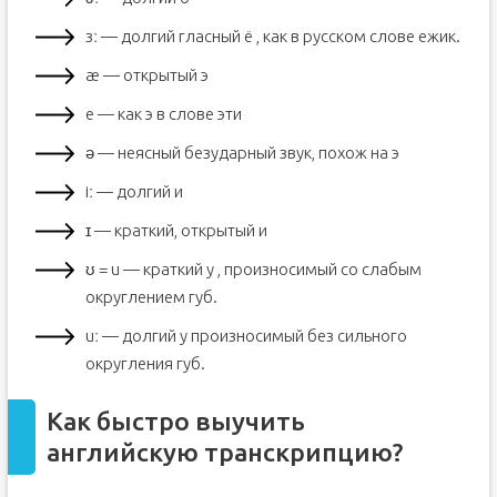
зː — долгий гласный ё , как в русском слове ежик.
æ — открытый э
e — как э в слове эти
ə — неясный безударный звук, похож на э
iː — долгий и
ɪ — краткий, открытый и
ʊ = u — краткий у , произносимый со слабым
округлением губ.
uː — долгий у произносимый без сильного
округления губ.
Как быстро выучить
английскую транскрипцию?