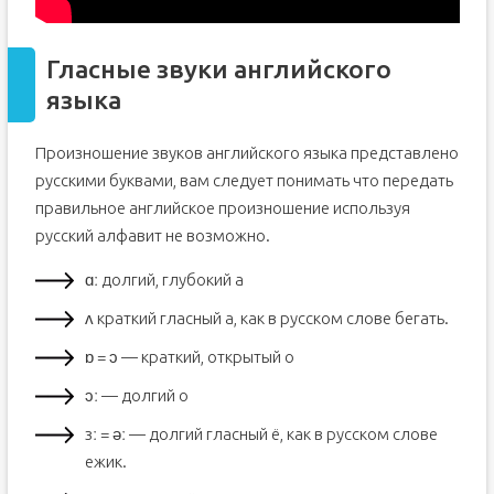
Гласные звуки английского
языка
Произношение звуков английского языка представлено
русскими буквами, вам следует понимать что передать
правильное английское произношение используя
русский алфавит не возможно.
ɑː долгий, глубокий а
ʌ краткий гласный а, как в русском слове бегать.
ɒ = ɔ — краткий, открытый о
ɔː — долгий о
зː = əː — долгий гласный ё, как в русском слове
ежик.