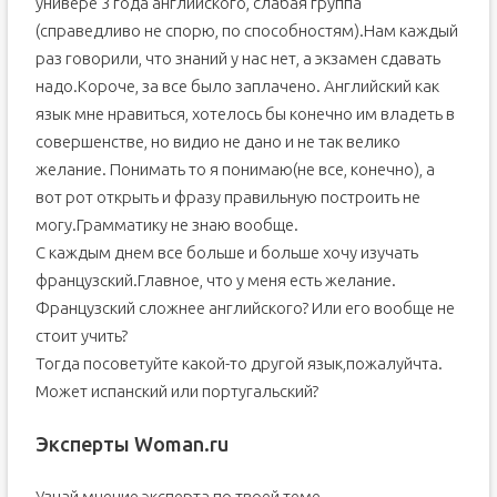
универе 3 года английского, слабая группа
(справедливо не спорю, по способностям).Нам каждый
раз говорили, что знаний у нас нет, а экзамен сдавать
надо.Короче, за все было заплачено. Английский как
язык мне нравиться, хотелось бы конечно им владеть в
совершенстве, но видио не дано и не так велико
желание. Понимать то я понимаю(не все, конечно), а
вот рот открыть и фразу правильную построить не
могу.Грамматику не знаю вообще.
С каждым днем все больше и больше хочу изучать
французский.Главное, что у меня есть желание.
Французский сложнее английского? Или его вообще не
стоит учить?
Тогда посоветуйте какой-то другой язык,пожалуйчта.
Может испанский или португальский?
Эксперты Woman.ru
Узнай мнение эксперта по твоей теме