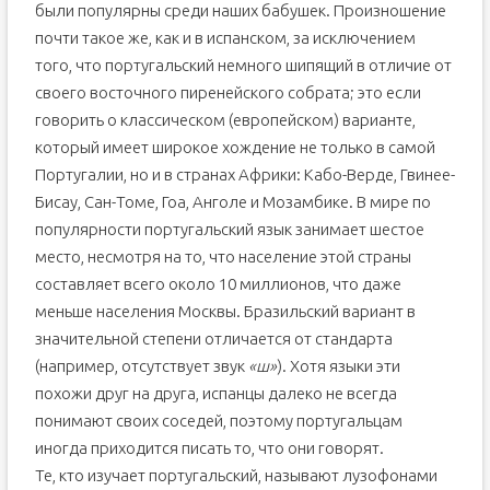
были популярны среди наших бабушек. Произношение
почти такое же, как и в испанском, за исключением
того, что португальский немного шипящий в отличие от
своего восточного пиренейского собрата; это если
говорить о классическом (европейском) варианте,
который имеет широкое хождение не только в самой
Португалии, но и в странах Африки: Кабо-Верде, Гвинее-
Бисау, Сан-Томе, Гоа, Анголе и Мозамбике. В мире по
популярности португальский язык занимает шестое
место, несмотря на то, что население этой страны
составляет всего около 10 миллионов, что даже
меньше населения Москвы. Бразильский вариант в
значительной степени отличается от стандарта
(например, отсутствует звук
«ш»
). Хотя языки эти
похожи друг на друга, испанцы далеко не всегда
понимают своих соседей, поэтому португальцам
иногда приходится писать то, что они говорят.
Те, кто изучает португальский, называют лузофонами