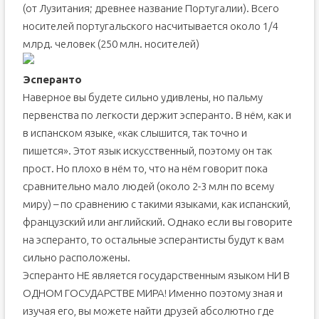
(от Лузитания; древнее название Португалии). Всего
носителей португальского насчитывается около 1/4
млрд. человек (250 млн. носителей)
Эсперанто
Наверное вы будете сильно удивлены, но пальму
первенства по легкости держит эсперанто. В нём, как и
в испанском языке, «как слышится, так точно и
пишется». Этот язык искусственный, поэтому он так
прост. Но плохо в нём то, что на нём говорит пока
сравнительно мало людей (около 2-3 млн по всему
миру) – по сравнению с такими языками, как испанский,
французский или английский. Однако если вы говорите
на эсперанто, то остальные эсперантисты будут к вам
сильно расположены.
Эсперанто НЕ является государственным языком НИ В
ОДНОМ ГОСУДАРСТВЕ МИРА! Именно поэтому зная и
изучая его, вы можете найти друзей абсолютно где