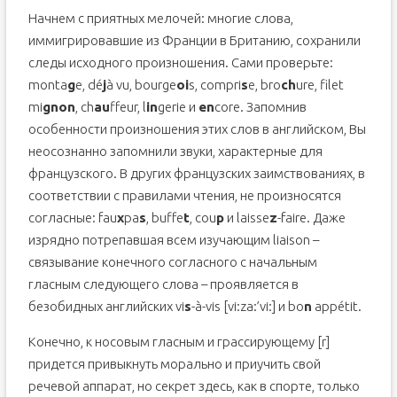
Начнем с приятных мелочей: многие слова,
иммигрировавшие из Франции в Британию, сохранили
следы исходного произношения. Сами проверьте:
monta
g
e, dé
j
à vu, bourge
oi
s, compri
s
e, bro
ch
ure, filet
mi
gnon
, ch
au
ffeur, l
in
gerie и
en
core. Запомнив
особенности произношения этих слов в английском, Вы
неосознанно запомнили звуки, характерные для
французского. В других французских заимствованиях, в
соответствии с правилами чтения, не произносятся
согласные: fau
x
pa
s
, buffe
t
, cou
p
и laisse
z
-faire. Даже
изрядно потрепавшая всем изучающим liaison –
связывание конечного согласного с начальным
гласным следующего слова – проявляется в
безобидных английских vi
s
-à-vis [vi:za:’vi:] и bo
n
appétit.
Конечно, к носовым гласным и грассирующему [r]
придется привыкнуть морально и приучить свой
речевой аппарат, но секрет здесь, как в спорте, только