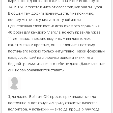
вариантов одного и того же слова, и они используют
ЗАПЯТЫЕ в тексте и читают слова так, как они пишутся.
В общем там дофига преимуществ, я не понимаю,
почему мы не его учим, а этот тупой инглиш.
Единственная сложность в испанском это спряжения,
40 форм для каждого глагола, но есть правила, уж за
11 лет в школе можно выучить. А инглиш только
кажется таким простым, он — нелогичен, поэтому
постичь его можно только интуитивно. Такой фразовый
язык, состоящий из сплошных идиом и знания его
бедной грамматики ничего тебе не дают. Даже запятые
они не заморачиваются ставить.
3, да ладно. Всё там ОК, просто практиковать надо
постоянно. я вот хочу в Америку свалить в качестве
волонтёра. А испанский — энто да, проще. Я учу года