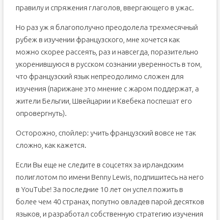
правилу и спряжения глаголов, ввергающего в ужас.
Но раз уж я благополучно преодолела трехмесячный
рубеж в изучении французского, мне хочется как
можно скорее рассеять, раз и навсегда, поразительно
укоренившуюся в русском сознании уверенность в том,
что французский язык непреодолимо сложен для
изучения (парижане это мнение с жаром поддержат, а
жители Бельгии, Швейцарии и Квебека поспешат его
опровергнуть).
Осторожно, спойлер: учить французский вовсе не так
сложно, как кажется.
Если Вы еще не следите в соцсетях за ирландским
полиглотом по имени Benny Lewis, подпишитесь на него
в YouTube! За последние 10 лет он успел пожить в
более чем 40 странах, попутно овладев парой десятков
языков, и разработал собственную стратегию изучения