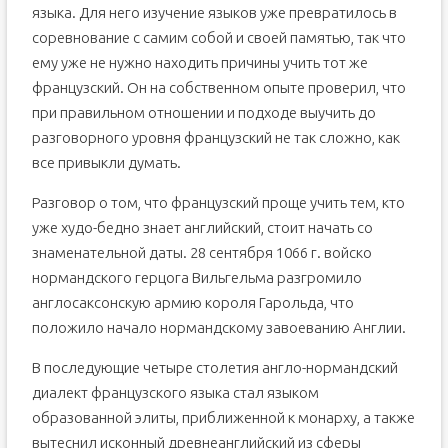
языка. Для него изучение языков уже превратилось в
соревнование с самим собой и своей памятью, так что
ему уже не нужно находить причины учить тот же
французский. Он на собственном опыте проверил, что
при правильном отношении и подходе выучить до
разговорного уровня французский не так сложно, как
все привыкли думать.
Разговор о том, что французский проще учить тем, кто
уже худо-бедно знает английский, стоит начать со
знаменательной даты. 28 сентября 1066 г. войско
нормандского герцога Вильгельма разгромило
англосаксонскую армию короля Гарольда, что
положило начало нормандскому завоеванию Англии.
В последующие четыре столетия англо-нормандский
диалект французского языка стал языком
образованной элиты, приближенной к монарху, а также
вытеснил исконный древнеанглийский из сферы