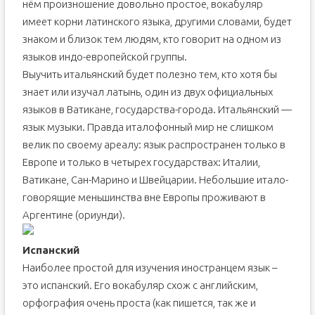
нём произношение довольно простое, вокабуляр
имеет корни латинского языка, другими словами, будет
знаком и близок тем людям, кто говорит на одном из
языков индо-европейской группы.
Выучить итальянский будет полезно тем, кто хотя бы
знает или изучал латынь, один из двух официальных
языков в Ватикане, государства-города. Итальянский —
язык музыки. Правда италофонный мир не слишком
велик по своему ареалу: язык распространен только в
Европе и только в четырех государствах: Италии,
Ватикане, Сан-Марино и Швейцарии. Небольшие итало-
говорящие меньшинства вне Европы проживают в
Аргентине (ориунди).
Испанский
Наиболее простой для изучения иностранцем язык –
это испанский. Его вокабуляр схож с английским,
орфография очень проста (как пишется, так же и