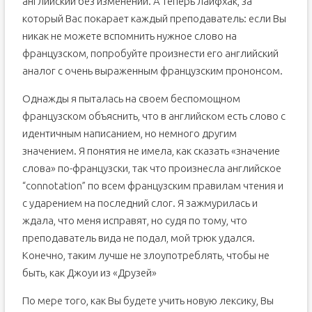
английский без изменений. А теперь лайфхак, за
который Вас покарает каждый преподаватель: если Вы
никак не можете вспомнить нужное слово на
французском, попробуйте произнести его английский
аналог с очень выраженным французским прононсом.
Однажды я пыталась на своем беспомощном
французском объяснить, что в английском есть слово с
идентичным написанием, но немного другим
значением. Я понятия не имела, как сказать «значение
слова» по-французски, так что произнесла английское
“connotation” по всем французским правилам чтения и
с ударением на последний слог. Я зажмурилась и
ждала, что меня исправят, но судя по тому, что
преподаватель вида не подал, мой трюк удался.
Конечно, таким лучше не злоупотреблять, чтобы не
быть, как Джоуи из «Друзей»
По мере того, как Вы будете учить новую лексику, Вы