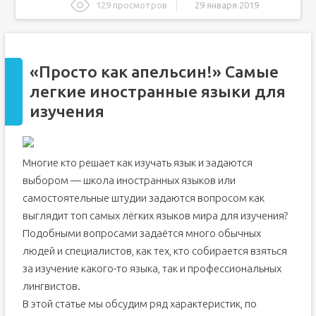
129 просмотров
29 января 2019
"Просто как апельсин!" Самые легкие иностранные
языки для изучения
Не так страшен черт, как его малюют, или Cложный ли
язык французский?
«Просто как апельсин!» Самые
Французский легче английского?
легкие иностранные языки для
изучения
Многие кто решает как изучать язык и задаются
выбором — школа иностранных языков или
самостоятельные штудии задаются вопросом как
выглядит топ самых лёгких языков мира для изучения?
Подобными вопросами задаётся много обычных
людей и специалистов, как тех, кто собирается взяться
за изучение какого-то языка, так и профессиональных
лингвистов.
В этой статье мы обсудим ряд характеристик, по