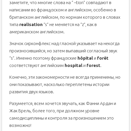
заметите, что многие слова на “ –tion” совпадают в
написании во французском и английском, особенно в
британском английском, по нормам которого в словах
типа
realisation
“s” не меняется на “z”, как в
американском английском.
Значок сирконфлекс над гласной указывает на некогда
произносившийся, но затем выпавший согласный звук
“s”. Именно поэтому французские
hôpital
и
forêt
соответствуют английским
hospital
и
forest
.
Конечно, эти закономерности не всегда применимы, но
они показывают, насколько переплетены истории
развития двух языков.
Разумеется, всем хочется звучать, как Фанни Ардан и
Жак Брель, более того, при должном уровне
самодисциплины и контроля за произношением это
возможно!