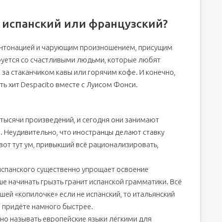
: испанский или французский?
интонацией и чарующим произношением, присущим
руется со счастливыми людьми, которые любят
 за стаканчиком кавы или горячим кофе. И конечно,
ть хит Despacito вместе с Луисом Фонси.
ь тысячи произведений, и сегодня они занимают
. Неудивительно, что иностранцы делают ставку
вот тут ум, привыкший всё рационализировать,
 испанского существенно упрощает освоение
ше начинать грызть гранит испанской грамматики. Всё
шей «копилочке» если не испанский, то итальянский
ы придёте намного быстрее.
вно называть европейские языки лёгкими для