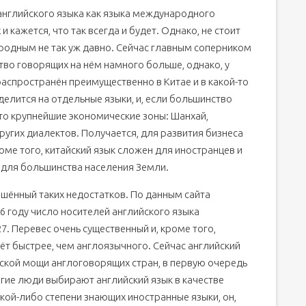
нглийского языка как языка международного
и кажется, что так всегда и будет. Однако, не стоит
ародным не так уж давно. Сейчас главным соперником
ство говорящих на нём намного больше, однако, у
 распространён преимущественно в Китае и в какой-то
 делится на отдельные языки, и, если большинство
 то крупнейшие экономические зоны: Шанхай,
других диалектов. Получается, для развития бизнеса
оме того, китайский язык сложен для иностранцев и
 для большинства населения Земли.
лишённый таких недостатков. По данным сайта
2016 году число носителей английского языка
27. Перевес очень существенный и, кроме того,
ёт быстрее, чем англоязычного. Сейчас английский
ской мощи англоговорящих стран, в первую очередь
огие люди выбирают английский язык в качестве
акой-либо степени знающих иностранные языки, он,