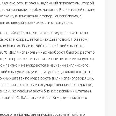
. Однако, это не очень надёжный показатель. Второй
 если возникает необходимость. Если в нашей стране
скому и немецкому, а теперь английскому, в
ли испанский в зависимости от ситуации.
 английский язык, являются Соединённые Штаты.
а, хотя и сокращается с каждым годом. При этом,
ьно быстро. Если в 1980 г. английский язык был
 80 %. Доля испаноязычных наоборот быстро растёт 5
жно то, что приезжие испаноязычные не ассимилируются,
компактно и не нуждаются в изучении английского.
нский язык уже получил статус официального в штате
 южных штатах по мере роста доли испаноговорящих,
признания его вторым государственным пока далеко,
транцам, желающим вести бизнес с южными штатами,
 языка в С.Ш.А. в значительной мере зависит его
ского языка над английским состоит в том, что