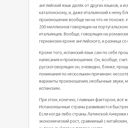
английский язык далёк от других языков, а и
каталонскому, и, даже итальянский к нему бл
произношение вообще ни на что не похоже. 
200 миллионов говорящих на португальском,
итальянцев. Вообще, говорящих на романских
германских кроме английского, и разница со
Кроме того, испанский язык сам по себе про
написания и произношения. Он, вообще, счи
русскоговорящих он, очевидно, ближе, проще
понимания по нескольким причинам: несоотв
варианты произношения, необычные звуки, м
испанским.
При этом, конечно, главным фактором, всё ж
Испаноязычные страны развиваются быстрее 
Если когда-либо страны Латинской Америки н
экономический рост, сравнимый с китайским,