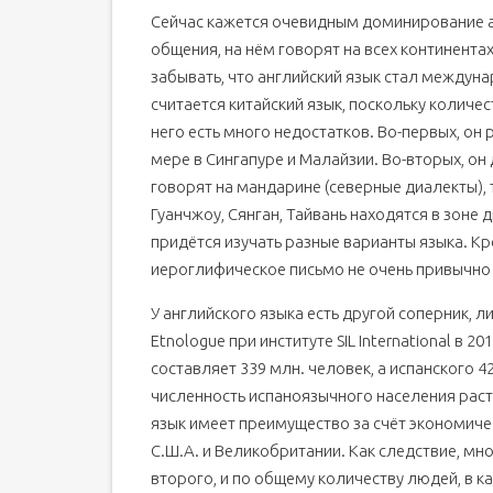
Сейчас кажется очевидным доминирование а
Какой язык учить дальше: 5 критериев выбора
общения, на нём говорят на всех континентах 
забывать, что английский язык стал междун
считается китайский язык, поскольку количе
него есть много недостатков. Во-первых, он
мере в Сингапуре и Малайзии. Во-вторых, он
говорят на мандарине (северные диалекты),
Гуанчжоу, Сянган, Тайвань находятся в зоне 
придётся изучать разные варианты языка. Кр
иероглифическое письмо не очень привычно
У английского языка есть другой соперник, 
Etnologue при институте SIL International в 
составляет 339 млн. человек, а испанского 4
численность испаноязычного населения раст
язык имеет преимущество за счёт экономиче
С.Ш.А. и Великобритании. Как следствие, мн
второго, и по общему количеству людей, в к