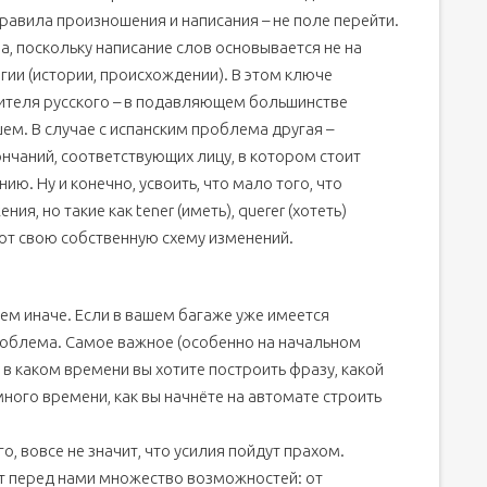
правила произношения и написания – не поле перейти.
, поскольку написание слов основывается не на
гии (истории, происхождении). В этом ключе
сителя русского – в подавляющем большинстве
шем. В случае с испанским проблема другая –
нчаний, соответствующих лицу, в котором стоит
ю. Ну и конечно, усвоить, что мало того, что
ения, но такие как tener (иметь), querer (хотеть)
ют свою собственную схему изменений.
сем иначе. Если в вашем багаже уже имеется
проблема. Самое важное (особенно на начальном
, в каком времени вы хотите построить фразу, какой
ного времени, как вы начнёте на автомате строить
о, вовсе не значит, что усилия пойдут прахом.
т перед нами множество возможностей: от