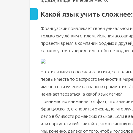
и, даже, выйдет на первое место.
Какой язык учить сложнее
Французский привлекает своей уникальной 
только ему лёгким стилем. Испания ассоции
провести время в компании родных и друзей,
сложно устоять перед тем, чтобы не подпева
На этих языках говорили классики, слагалис
первые места по распространённости в мире
именно на изучение названных грамматик. И 
начинает терзаться: а какой язык легче?
Принимая во внимание тот факт, что знание
французского, становится очевидно, что луч
дело в близости романских языков. Если в ва
или португальский, считайте, что к финишу в
Мы, конечно, далеки от того, чтобы голосло