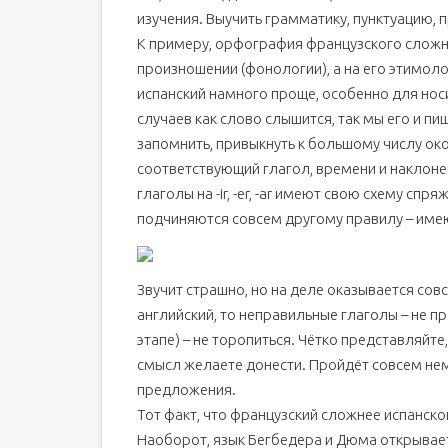
изучения. Выучить грамматику, пунктуацию, 
К примеру, орфография французского сложна
произношении (фонологии), а на его этимоло
испанский намного проще, особенно для но
случаев как слово слышится, так мы его и пи
запомнить, привыкнуть к большому числу око
соответствующий глагол, времени и наклонени
глаголы на -ir, -er, -ar имеют свою схему спряж
подчиняются совсем другому правилу – име
Звучит страшно, но на деле оказывается сов
английский, то неправильные глаголы – не 
этапе) – не торопиться. Чётко представляйте
смысл желаете донести. Пройдёт совсем нем
предложения.
Тот факт, что французский сложнее испанског
Наоборот, язык Бегбедера и Дюма открывае