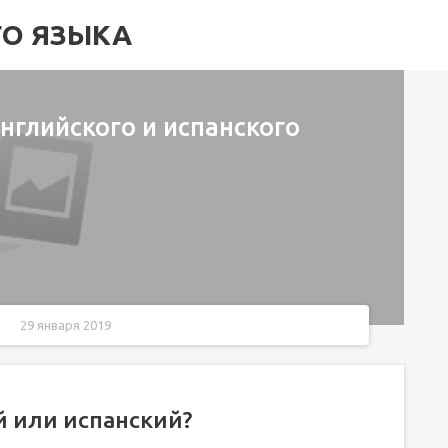
ГО ЯЗЫКА
английского и испанского
29 января 2019
цузский?
й или испанский?
иев выбора