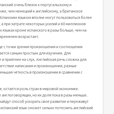
спанский очень близок к португальскому и
иже, чем немецкий к английскому, а британское
Испанским языком вполне могут пользоваться более
 а при затрате некоторых усилий и 60 миллионов
 языках кроме испанского в разы больше, чем на
 временем возрастает.
ще с точки зрения произношения и соотношения
тается самым простым для изучения. Для
 и приятнее на слух. Английская речь сложна для
етствие написания и произношения, разные
еньшая чёткость в произношении в сравнении с
е, остаётся роль стран в мировой экономике.
англоговорящих, но их доля пока в разы меньше.
айдут способ ускорить своё развитие и переживут
 испанский язык сможет сильно потеснить английский