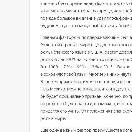
конечно бесспорный лидер (как второй язык)
язык можно менять гораздо проще, чем свой,
прежде большое внимание уделялось француз
будущем студенты могут выбрать китайский и
Главным фактором, поддерживающим сейчас
Роль этой страны в мире ещё довольно высок
роль испанского языка в С.Ш.А. растёт довол
родным для 89 % населения, то сейчас – для
% в 1980 г., 7 % в 1990 г., 13 % в 2015 г. Ва
а сохраняют свой язык. Многие из них живут 
Властям приходится идти на встречу, и испа
Нью-Мехико. Можно ожидать, что и в других
он будет официально признан. Конечно, до 
но роль его будет расти и, возможно, инос
придётся его учить. От положения испанского
роль в мире.
Ещё один важный фактор преимущества испан