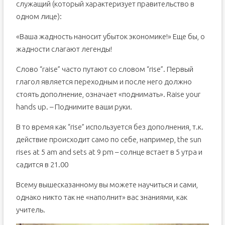
служащий (который характеризует правительство в
одном лице):
«Ваша жадность наносит убыток экономике!» Еще бы, о
жадности слагают легенды!
Слово “raise” часто путают со словом “rise”. Первый
глагол является переходным и после него должно
стоять дополнение, означает «поднимать». Raise your
hands up. – Поднимите ваши руки.
В то время как “rise” используется без дополнения, т.к.
действие происходит само по себе, например, the sun
rises at 5 am and sets at 9 pm – солнце встает в 5 утра и
садится в 21.00
Всему вышесказанному вы можете научиться и сами,
однако никто так не «наполнит» вас знаниями, как
учитель.