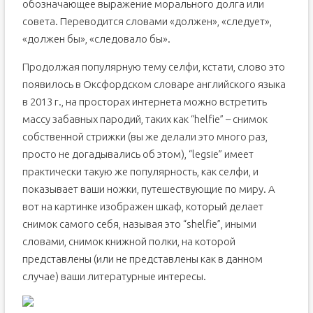
обозначающее выражение морального долга или
совета. Переводится словами «должен», «следует»,
«должен бы», «следовало бы».
Продолжая популярную тему селфи, кстати, слово это
появилось в Оксфордском словаре английского языка
в 2013 г., на просторах интернета можно встретить
массу забавных пародий, таких как “helfie” – снимок
собственной стрижки (вы же делали это много раз,
просто не догадывались об этом), “legsie” имеет
практически такую же популярность, как селфи, и
показывает ваши ножки, путешествующие по миру. А
вот на картинке изображен шкаф, который делает
снимок самого себя, называя это “shelfie”, иными
словами, снимок книжной полки, на которой
представлены (или не представлены как в данном
случае) ваши литературные интересы.