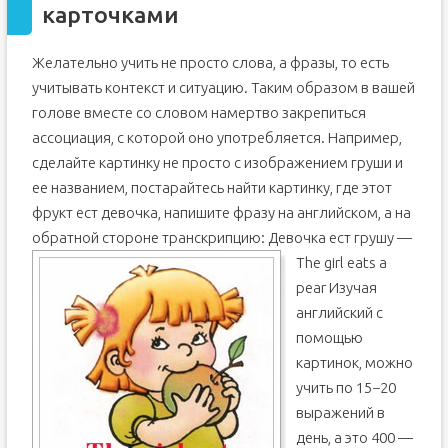
карточками
Желательно учить не просто слова, а фразы, то есть
учитывать контекст и ситуацию. Таким образом в вашей
голове вместе со словом намертво закрепиться
ассоциация, с которой оно употребляется. Например,
сделайте картинку не просто с изображением груши и
ее названием, постарайтесь найти картинку, где этот
фрукт ест девочка, напишите фразу на английском, а на
обратной стороне транскрипцию:
Девочка ест грушу —
The girl eats a
pear Изучая
английский с
помощью
картинок, можно
учить по 15−20
выражений в
день, а это 400 —