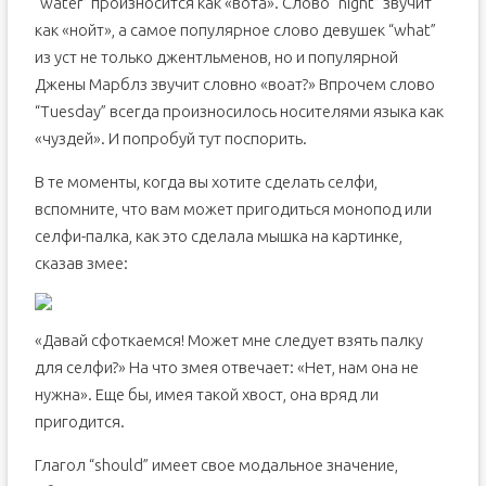
“water” произносится как «вота». Слово “night” звучит
как «нойт», а самое популярное слово девушек “what”
из уст не только джентльменов, но и популярной
Джены Марблз звучит словно «воат?» Впрочем слово
“Tuesday” всегда произносилось носителями языка как
«чуздей». И попробуй тут поспорить.
В те моменты, когда вы хотите сделать селфи,
вспомните, что вам может пригодиться монопод или
селфи-палка, как это сделала мышка на картинке,
сказав змее:
«Давай сфоткаемся! Может мне следует взять палку
для селфи?» На что змея отвечает: «Нет, нам она не
нужна». Еще бы, имея такой хвост, она вряд ли
пригодится.
Глагол “should” имеет свое модальное значение,