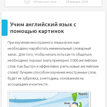
149 просмотров
29 января 2019
Учим английский язык с помощью картинок
Рекомендации по работе с карточками
Учим английский язык с
Первоочередная задача
помощью картинок
Прикольные картинки для изучения английского языка
150 полезных ссылок для самостоятельного изучения
английского
При изучении иностранного языка всем нам
Аудирование
необходимо наработать минимальный словарный
Грамматика
запас. Для того, чтобы начать хоть как-то общаться,
необходимо хорошо знать примерно 3 000 английских
слов. Как быстро и эффективно учить новые английские
слова? Лучшим способом изучения иностранных слов,
будет не зубрежка, а методика, основанная на
ассоциациях и контексте.