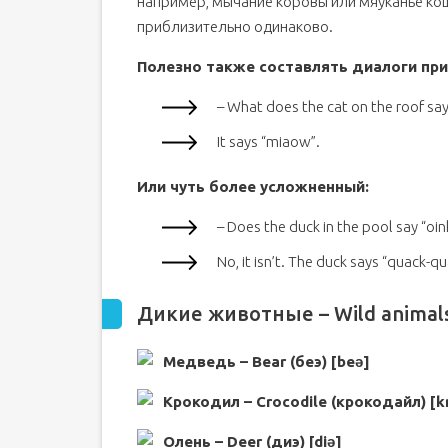
например, мычание коровы или мяуканье ко
приблизительно одинаково.
Полезно также составлять диалоги пр
– What does the cat on the roof say
It says “miaow”.
Или чуть более усложненный:
– Does the duck in the pool say “oin
No, it isn’t. The duck says “quack-qu
Дикие животные – Wild animal
Медведь – Bear (беэ) [beə]
Крокодил – Crocodile (крокодайл) [kr
Олень – Deer (диэ) [diə]