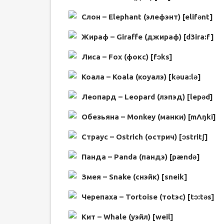
Слон – Elephant (элефэнт) [elifənt]
Жираф – Giraffe (джираф) [d3ira:f]
Лиса – Fox (фокс) [fɔks]
Коала – Koala (коуалэ) [kəua:lə]
Леопард – Leopard (лэпэд) [lepəd]
Обезьяна – Monkey (манки) [mΛŋki]
Страус – Ostrich (острич) [ɔstritʃ]
Панда – Panda (пандэ) [pændə]
Змея – Snake (снэйк) [sneik]
Черепаха – Tortoise (тоtэс) [tɔ:təs]
Кит – Whale (уэйл) [weil]