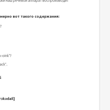
шки наш речевой аппарат воспроизводит
имерно вот такого содержания:
?
k-oink”?
ack”.
s
ɔkədail]