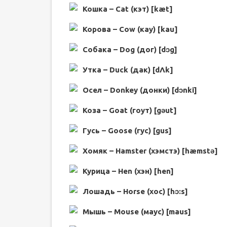
Кошка – Cat (кэт) [kæt]
Корова – Cow (кау) [kau]
Собака – Dog (дог) [dɔg]
Утка – Duck (дак) [dΛk]
Осел – Donkey (донки) [dɔnki]
Коза – Goat (гоут) [gəut]
Гусь – Goose (гус) [gus]
Хомяк – Hamster (хэмстэ) [hæmstə]
Курица – Hen (хэн) [hen]
Лошадь – Horse (хос) [hɔ:s]
Мышь – Mouse (маус) [maus]