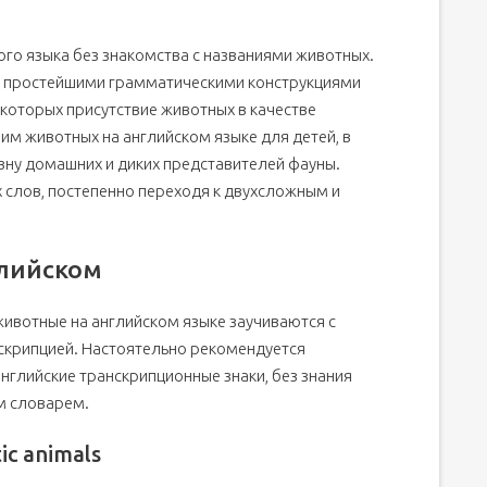
го языка без знакомства с названиями животных.
и простейшими грамматическими конструкциями
 языке с детишками
 которых присутствие животных в качестве
ком языке
им животных на английском языке для детей, в
 языке представлены в карточках:
ну домашних и диких представителей фауны.
 слов, постепенно переходя к двухсложным и
глийском
животные на английском языке заучиваются с
нскрипцией. Настоятельно рекомендуется
нглийские транскрипционные знаки, без знания
м словарем.
c animals