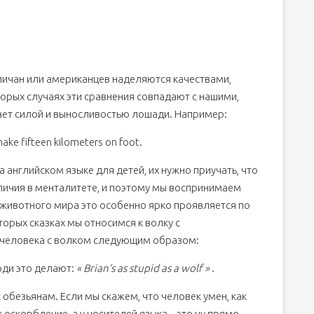
нгличан или американцев наделяются качествами,
рых случаях эти сравнения совпадают с нашими,
дает силой и выносливостью лошади. Например:
make fifteen kilometers on foot.
 английском языке для детей, их нужно приучать, что
личия в менталитете, и поэтому мы воспринимаем
 животного мира это особенно ярко проявляется по
торых сказках мы относимся к волку с
 человека с волком следующим образом:
юди это делают:
« Brian’s as stupid as a wolf »
.
обезьянам. Если мы скажем, что человек умен, как
к оскорбление, а у носителей языка – это ну прямо