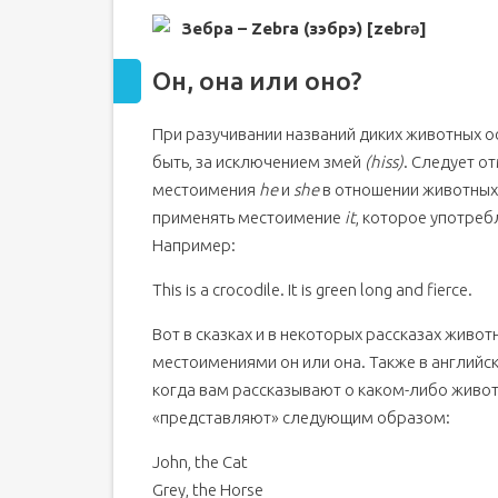
Зебра – Zebra (зэбрэ) [zebrə]
Он, она или оно?
При разучивании названий диких животных о
быть, за исключением змей
(hiss)
. Следует о
местоимения
he
и
she
в отношении животных 
применять местоимение
it
, которое употре
Например:
This is a crocodile. It is green long and fierce.
Вот в сказках и в некоторых рассказах жив
местоимениями он или она. Также в английск
когда вам рассказывают о каком-либо животн
«представляют» следующим образом:
John, the Cat
Grey, the Horse