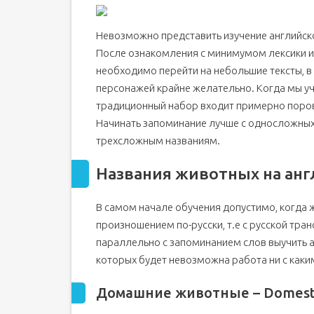
Он, она или оно?
Невозможно представить изучение английско
Умный, как обезьяна
После ознакомления с минимумом лексики 
Запоминаем названия животных на английском
необходимо перейти на небольшие тексты, в
Карточки с картинками "Животные" на английс
персонажей крайне желательно. Когда мы уч
Какие слова на тему "Животные" на английском
традиционный набор входит примерно поров
Начинать запоминание лучше с односложных
трехсложным названиям.
Названия животных на ан
В самом начале обучения допустимо, когда 
произношением по-русски, т.е с русской тра
параллельно с запоминанием слов выучить а
которых будет невозможна работа ни с каки
Домашние животные – Domesti