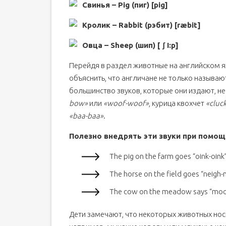
Свинья – Pig (пиг) [pig]
Кролик – Rabbit (рэбит) [ræbit]
Овца – Sheep (шип) [ ʃ I:p]
Перейдя в раздел животные на английском я
объяснить, что англичане не только называю
большинство звуков, которые они издают, не
bow»
или
«woof-woof»
, курица квохчет
«cluck
«baa-baa»
.
Полезно внедрять эти звуки при помощ
The pig on the farm goes “oink-oink”
The horse on the field goes “neigh-n
The cow on the meadow says “mo
Дети замечают, что некоторых животных нос