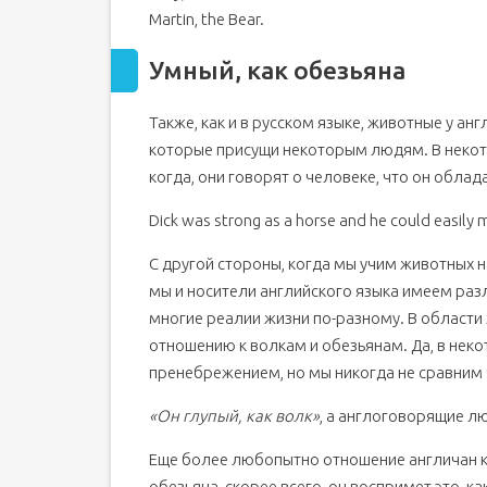
Martin, the Bear.
Умный, как обезьяна
Также, как и в русском языке, животные у а
которые присущи некоторым людям. В некото
когда, они говорят о человеке, что он обла
Dick was strong as a horse and he could easily 
С другой стороны, когда мы учим животных на
мы и носители английского языка имеем раз
многие реалии жизни по-разному. В области
отношению к волкам и обезьянам. Да, в неко
пренебрежением, но мы никогда не сравним
«Он глупый, как волк»
, а англоговорящие л
Еще более любопытно отношение англичан к 
обезьяна, скорее всего, он воспримет это, ка