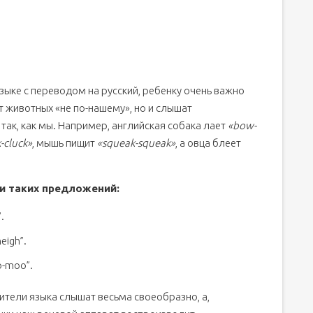
зыке с переводом на русский, ребенку очень важно
т животных «не по-нашему», но и слышат
 так, как мы. Например, английская собака лает
«bow-
-cluck»
, мышь пищит
«squeak-squeak»
, а овца блеет
и таких предложений:
.
eigh”.
o-moo”.
ители языка слышат весьма своеобразно, а,