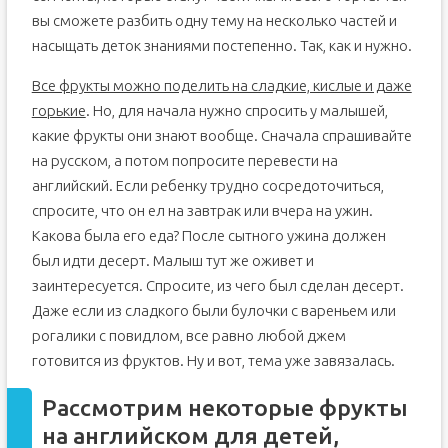
вы сможете разбить одну тему на несколько частей и
насыщать деток знаниями постепенно. Так, как и нужно.
Все фрукты можно поделить на сладкие, кислые и даже
горькие
. Но, для начала нужно спросить у малышей,
какие фрукты они знают вообще. Сначала спрашивайте
на русском, а потом попросите перевести на
английский. Если ребенку трудно сосредоточиться,
спросите, что он ел на завтрак или вчера на ужин.
Какова была его еда? После сытного ужина должен
был идти десерт. Малыш тут же оживет и
заинтересуется. Спросите, из чего был сделан десерт.
Даже если из сладкого были булочки с вареньем или
рогалики с повидлом, все равно любой джем
готовится из фруктов. Ну и вот, тема уже завязалась.
Рассмотрим некоторые фрукты
на английском для детей,