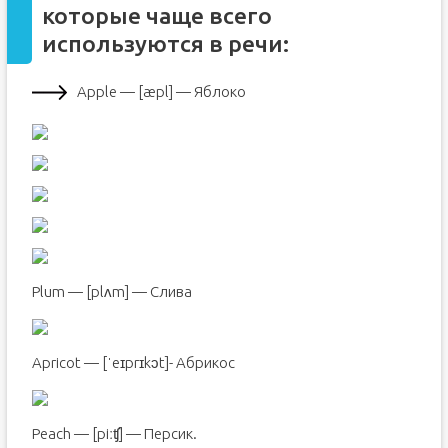
которые чаще всего
используются в речи:
Apple — [æpl] — Яблоко
Plum — [plʌm] — Слива
Apricot — [ˈeɪprɪkɔt]- Абрикос
Peach — [piːʧ] — Персик.