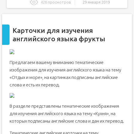
426 просмотров
29 января 2019
Карточки для изучения английского языка фрукты
Фрукты. Карточки по английскому языку
Карточки для изучения
Словосочетания слов на тему фрукты
английского языка фрукты
Фрукты на английском для детей: да здравствуют
‘’вкусные’’ уроки!
Рассмотрим некоторые фрукты на английском для
детей, которые чаще всего используются в речи:
Предлагаем вашему вниманию тематические
изображения для изучения английского языка на тему
«Отдых и море», на картинках подписаны английские
слова и есть их перевод.
В разделе представлены тематические изображения
для изучения английского языка на тему «Кухня», на
которых подписаны английские слова и дан их перевод.
Тематические английские карточки на тему