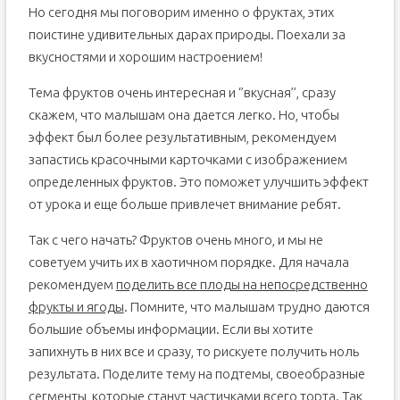
Но сегодня мы поговорим именно о фруктах, этих
поистине удивительных дарах природы. Поехали за
вкусностями и хорошим настроением!
Тема фруктов очень интересная и ‘’вкусная’’, сразу
скажем, что малышам она дается легко. Но, чтобы
эффект был более результативным, рекомендуем
запастись красочными карточками с изображением
определенных фруктов. Это поможет улучшить эффект
от урока и еще больше привлечет внимание ребят.
Так с чего начать? Фруктов очень много, и мы не
советуем учить их в хаотичном порядке. Для начала
рекомендуем
поделить все плоды на непосредственно
фрукты и ягоды
. Помните, что малышам трудно даются
большие объемы информации. Если вы хотите
запихнуть в них все и сразу, то рискуете получить ноль
результата. Поделите тему на подтемы, своеобразные
сегменты, которые станут частичками всего торта. Так