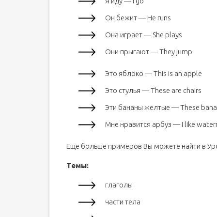
Я иду — I go
Он бежит — He runs
Она играет — She plays
Они прыгают — They jump
Это яблоко — This is an apple
Это стулья — These are chairs
Эти бананы желтые — These banan
Мне нравится арбуз — I like wate
Еще больше примеров Вы можете найти в Уро
Темы:
глаголы
части тела