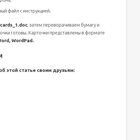
вый файл с инструкцией.
hcards_1.doc
, затем переворачиваем бумагу и
точки готовы. Карточки представлены в формате
ord, WordPad.
м
об этой статье своим друзьям: