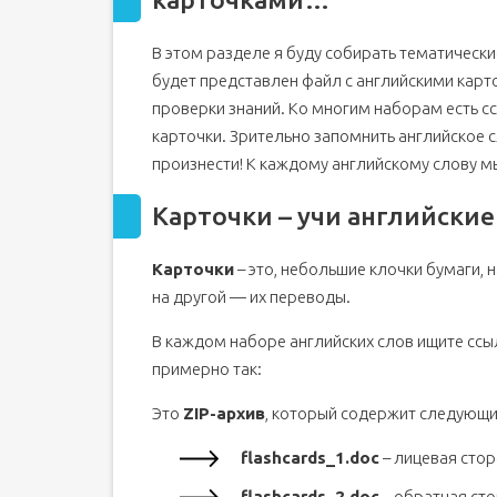
Карточки со словами
В этом разделе я буду собирать тематическ
Поделиться в соц. сетях
будет представлен файл с английскими карт
КАРТОЧКИ СО СЛОВАМИ ДЛЯ ДЕТЕЙ на
проверки знаний. Ко многим наборам есть 
АНГЛИЙСКОМ ЯЗЫКЕ
карточки. Зрительно запомнить английское с
Лучшие карточки по английскому для детей, пл
произнести! К каждому английскому слову 
Советы, как работать с ними эффективно
Карточки – учи английски
Как сделать?
Где купить и что выбрать?
Карточки
– это, небольшие клочки бумаги, 
на другой — их переводы.
В каждом наборе английских слов ищите ссыл
примерно так:
Это
ZIP-архив
, который содержит следующ
flashcards_1.doc
– лицевая стор
flashcards_2.doc
– обратная сто