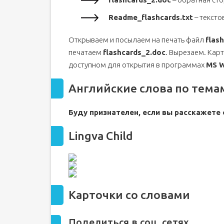
Readme_flashcards.txt
– тексто
Открываем и посылаем на печать файл
flas
печатаем
flashcards_2.doc
. Вырезаем. Кар
доступном для открытия в программах
MS W
Английские слова по тема
Буду признателен, если вы расскажете 
Lingva Child
Карточки со словами
Поделиться в соц. сетях