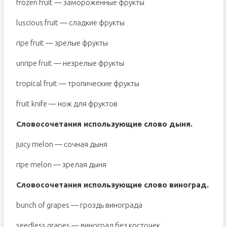
frozen fruit — замороженные фрукты
luscious fruit — сладкие фрукты
ripe fruit — зрелые фрукты
unripe fruit — незрелые фрукты
tropical fruit — тропические фрукты
fruit knife — нож для фруктов
Словосочетания использующие слово дыня.
juicy melon — сочная дыня
ripe melon — зрелая дыня
Словосочетания использующие слово виноград.
bunch of grapes — гроздь винограда
seedless grapes — виноград без косточек