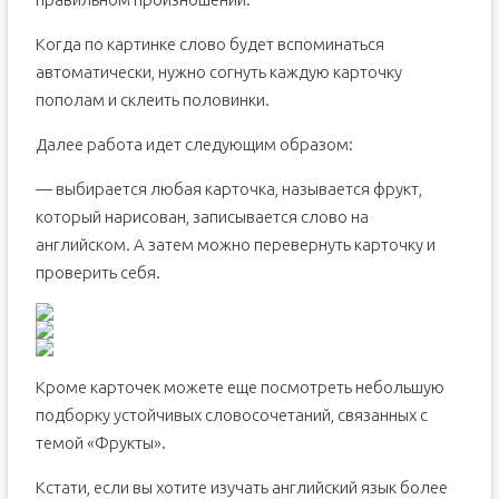
Обучающие карточки для детей: Овощи
Когда по картинке слово будет вспоминаться
Обучающие карточки для детей: Фрукты
автоматически, нужно согнуть каждую карточку
Обучающие карточки: Одежда и обувь
пополам и склеить половинки.
Обучающие карточки для детей: Школьные
принадлежности.
Далее работа идет следующим образом:
Обучающие карточки. Английский алфавит — English
Alphabet.
— выбирается любая карточка, называется фрукт,
Обучающие карточки для детей. Учим цифры.
который нарисован, записывается слово на
английском. А затем можно перевернуть карточку и
проверить себя.
Кроме карточек можете еще посмотреть небольшую
подборку устойчивых словосочетаний, связанных с
темой «Фрукты».
Кстати, если вы хотите изучать английский язык более