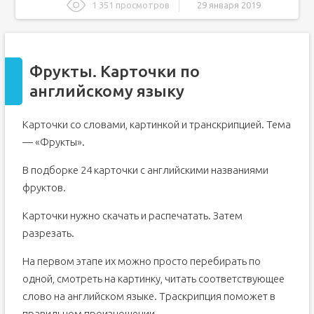
1 351 просмотров
29 января 2019
Фрукты. Карточки по английскому языку
Словосочетания слов на тему фрукты
Фрукты. Карточки по
Карточки для изучения овощей на английском языке
английскому языку
LiveInternet
LiveInternet
-
Рубрики
Карточки со словами, картинкой и транскрипцией. Тема
-
Поиск по дневнику
— «Фрукты».
-
Подписка по e-mail
-
Постоянные читатели
В подборке 24 карточки с английскими названиями
-
Сообщества
фруктов.
-
Статистика
Карточки нужно скачать и распечатать. Затем
Английский язык. Обучающие карточки.
разрезать.
Обучающие карточки для детей «In the kitchen» — «На
кухне»
На первом этапе их можно просто перебирать по
Обучающие карточки «Еда и напитки» — «Food and
одной, смотреть на картинку, читать соответствующее
drinks»
слово на английском языке. Траскрипция поможет в
Карточки "Чья тень": Фрукты и овощи на английском
языке
правильном произношении.