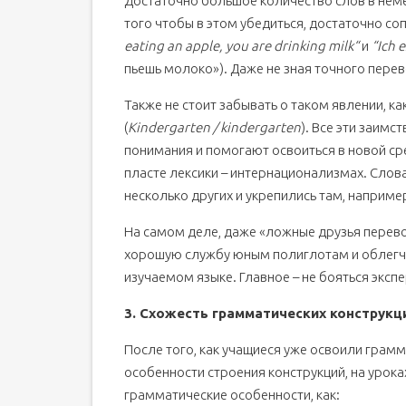
Достаточно большое количество слов в нем
того чтобы в этом убедиться, достаточно со
eating an apple, you are drinking milk“
и
“Ich 
пьешь молоко»). Даже не зная точного перев
Также не стоит забывать о таком явлении, 
(
Kindergarten / kindergarten
). Все эти заим
понимания и помогают освоиться в новой ср
пласте лексики – интернационализмах. Слова
несколько других и укрепились там, например
На самом деле, даже «ложные друзья перев
хорошую службу юным полиглотам и облегчи
изучаемом языке. Главное – не бояться эксп
3. Схожесть грамматических конструкц
После того, как учащиеся уже освоили грамм
особенности строения конструкций, на урока
грамматические особенности, как: