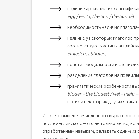
наличие артиклей; их классифик
egg / ein Ei; the Sun / die Sonne
)
необходимость наличия глагола-с
наличие у некоторых глаголов п
соответствуют частицы английск
einladen, abholen
)
понятие модальности и специфи
разделение глаголов на правильн
грамматические особенности выр
bigger – the biggest / viel – mehr 
в этих и некоторых других языках.
Из всего вышеперечисленного вырисовывает
после английского – это не только легко, н
отработанным навыкам, овладеть одним из 
чем реально.