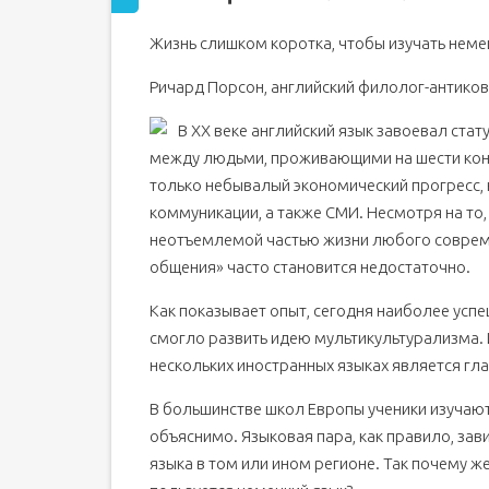
Жизнь слишком коротка, чтобы изучать неме
Ричард Порсон, английский филолог-антико
В ХХ веке английский язык завоевал ста
между людьми, проживающими на шести конт
только небывалый экономический прогресс,
коммуникации, а также СМИ. Несмотря на то,
неотъемлемой частью жизни любого соврем
общения» часто становится недостаточно.
Как показывает опыт, сегодня наиболее успе
смогло развить идею мультикультурализма.
нескольких иностранных языках является гл
В большинстве школ Европы ученики изучают,
объяснимо. Языковая пара, как правило, зав
языка в том или ином регионе. Так почему 