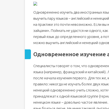
Одновременно изучить два иностранных языка
выучить пару языков – английский и немецки
на практике это почти невозможно. Если вы на
зайцами». Поймать не удастся ни одного, ка
первый язык до определенного уровня, а пот
можно выучить английский и немецкий одно
Одновременное изучение а
Специалисты говорят о том, что одновреме
языка (например, французский и китайский).
после начала изучения первого. Для тех же, 
правило: никогда не изучать более двух язы
немецкий одновременно учить сложно, хотя 
принадлежат к одной языковой группе (герм
немецком языке – довольно частое явление.
язык браться легче. Не имея таковой, пытатьс