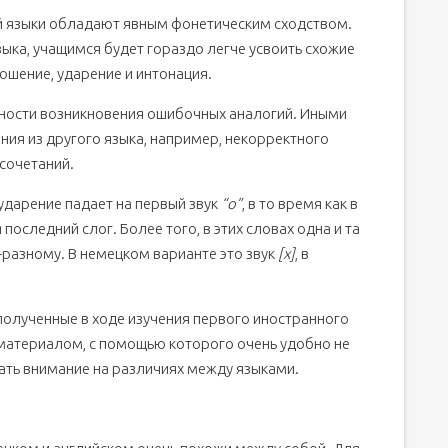
ий языки обладают явным фонетическим сходством.
ыка, учащимся будет гораздо легче усвоить схожие
ошение, ударение и интонация.
жности возникновения ошибочных аналогий. Иными
ния из другого языка, например, некорректного
сочетаний.
ударение падает на первый звук
“о”
, в то время как в
последний слог. Более того, в этих словах одна и та
-разному. В немецком варианте это звук
[х]
, в
, полученные в ходе изучения первого иностранного
материалом, с помощью которого очень удобно не
вать внимание на различиях между языками.