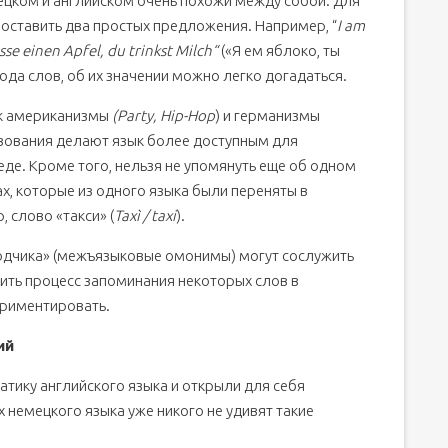
ецком и английском очень похожи между собой. Для
поставить два простых предложения. Например, “
I am
esse einen Apfel, du trinkst Milch“
(«Я ем яблоко, ты
ода слов, об их значении можно легко догадаться.
как американизмы
(Party, Hip-Hop
) и германизмы
ствования делают язык более доступным для
еде. Кроме того, нельзя не упомянуть еще об одном
х, которые из одного языка были переняты в
, слово «такси» (
Taxì / taxi
).
одчика» (межъязыковые омонимы) могут сослужить
ть процесс запоминания некоторых слов в
ериментировать.
ий
атику английского языка и открыли для себя
х немецкого языка уже никого не удивят такие