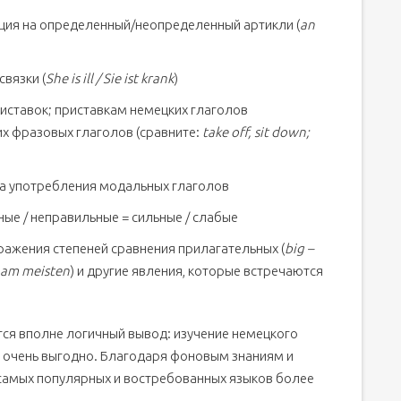
ация на определенный/неопределенный артикли (
an
вязки (
She is ill / Sie ist krank
)
риставок; приставкам немецких глаголов
их фразовых глаголов (сравните:
take off, sit down;
ка употребления модальных глаголов
ые / неправильные = сильные / слабые
ажения степеней сравнения прилагательных (
big –
– am meisten
) и другие явления, которые встречаются
ся вполне логичный вывод: изучение немецкого
о и очень выгодно. Благодаря фоновым знаниям и
самых популярных и востребованных языков более