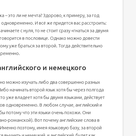
 – это ли не мечта? Здорово, к примеру, за год
й одновременно. И всё же придется вас расстроить:
чинаете с нуля, то не стоит сразу «гнаться за двумя
к говорится в пословице. Однако можно довести
ому уже браться за второй. Тогда действительно
временно.
нглийского и немецкого
нно можно изучать либо два совершенно разных
 Либо начинать второй язык хотя бы через полгода
кто уже владеет хотя бы двумя языками, действует
ков одновременно. В любом случае, английский и
бы потому что эти языки очень похожи. Они
ано-романской). Вот почему английские слова в
 Именно поэтому, имея языковую базу, за второй
я выучить и немецкий, и английский, будет как