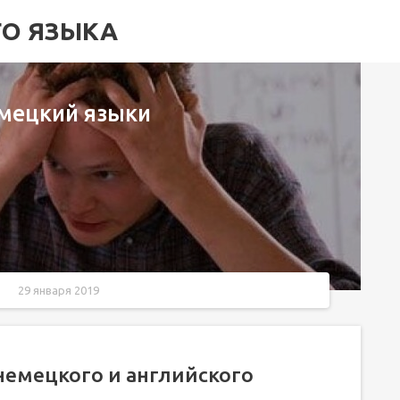
ГО ЯЗЫКА
емецкий языки
29 января 2019
ского
цкого
емецкого и английского
ецким языком