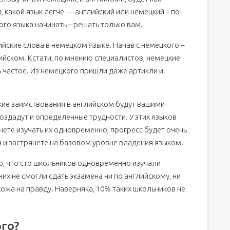
 какой язык легче — английский или немецкий – по-
го языка начинать – решать только вам.
ийские слова в немецком языке. Начав с немецкого –
йском. Кстати, по мнению специалистов, немецкие
 частое. Из немецкого пришли даже артикли и
кие заимствования в английском будут вашими
оздадут и определенные трудности. У этих языков
нете изучать их одновременно, прогресс будет очень
 и застрянете на базовом уровне владения языком.
но, что сто школьников одновременно изучали
них не смогли сдать экзамена ни по английскому, ни
хожа на правду. Наверняка, 10% таких школьников не
го?