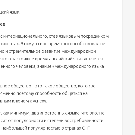
цкий язык.
вед
тус интернационального, став языковым посредником
инентах. Этому в свое время поспособствовал не
 но и стремительное развитие международной
 что в настоящее время английский язык является
енного человека, знание «международного языка
шное общество – это такое общество, которое
 Именно поэтому способность общаться на
авным ключом к успеху.
 как минимум, два иностранных языка, что вполне
исит от популярности и степени востребованности
же наибольшей популярностью в странах СНГ