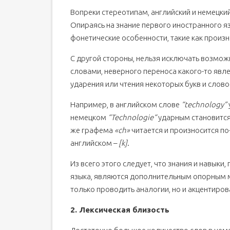
Вопреки стереотипам, английский и немецк
Опираясь на знание первого иностранного яз
фонетические особенности, такие как произн
С другой стороны, нельзя исключать возмо
словами, неверного переноса какого-то явле
ударения или чтения некоторых букв и слово
Например, в английском слове
“technology”
немецком
“Technologie“
ударным становится 
же графема
«ch»
читается и произносится по
английском –
[k]
.
Из всего этого следует, что знания и навыки
языка, являются дополнительным опорным 
только проводить аналогии, но и акцентиро
2. Лексическая близость