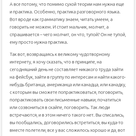
А все потому, что помимо сухой теории нам нужна еще
и практика. Особенно, практика разговорного языка.
Вот вроде как грамматику знаем, читать умеем, а
говорить не можем. И стоит мальчик, молчит, а
спрашивается – чего молчит, он что, тупой? Он не тупой,
ему просто нужна практика.
Так вот, возвращаясь к великому чудотворному
интернету, я хочу сказать, что в принципе, на
сегодняшний день не составляет никакого труда зайти
на фейсбук, зайти в группу по интересам и найти какого-
нибудь британца, американца или канадца, или канадку,
с которым вы сможете попрактиковаться, поговорить,
попрактиковать свои письменные навыки, початиться
или созвониться в скайпе, поговорить. Так люди
встречаются, и в этом ничего такого нет. Вы списались,
вы пообщались, договорились встретиться, вы куда-то
вместе полетели, все у вас сложилось хорошо и да, вот