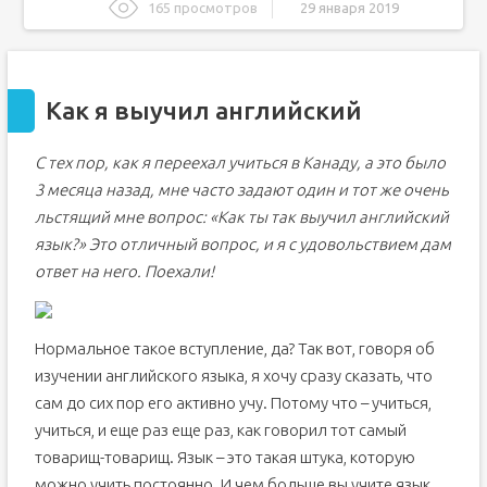
165 просмотров
29 января 2019
Как я выучил английский
Совет №1. Спокойствие
Как я выучил английский
Совет №2. Регулярность
Совет №3.Практика
С тех пор, как я переехал учиться в Канаду, а это было
Совет №4. Привязка к хобби
3 месяца назад, мне часто задают один и тот же очень
Совет №5. Контроль результатов
льстящий мне вопрос: «Как ты так выучил английский
1 comment Написать комментарий
язык?» Это отличный вопрос, и я с удовольствием дам
Как быстро выучить английский язык самому в
ответ на него. Поехали!
домашних условиях?
Как самостоятельно выучить английский язык дома?
Советы, как легко выучить английский язык
самостоятельно
Нормальное такое вступление, да? Так вот, говоря об
Какие плюсы знания английского языка?
изучении английского языка, я хочу сразу сказать, что
сам до сих пор его активно учу. Потому что – учиться,
Полезные сайты и программы для изучения английского
с нуля
учиться, и еще раз еще раз, как говорил тот самый
Как учить английский язык самостоятельно и бесплатно
товарищ-товарищ. Язык – это такая штука, которую
+ 156 ресурсов
можно учить постоянно. И чем больше вы учите язык,
Можно ли выучить английский язык самостоятельно