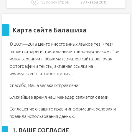
83 просмотров
29 января 2019
Карта сайта Балашиха
1. ВАШЕ СОГЛАСИЕ
Карта сайта Балашиха
2. ВАШИ КОНТАКТНЫЕ ДАННЫЕ
3. ИНФОРМАЦИЯ О ПОСЕТИТЕЛЯХ САЙТА
www.yescenter.ru
© 2001—2018 Центр иностранных языков Yes. «Yes»
4. ИСПОЛЬЗОВАНИЕ COOKIES
является зарегистрированным товарным знаком. При
Преподаватели иностранных языков в центре Yes
использовании любых материалов сайта, включая
Кого мы ищем
фотографии и тексты, активная ссылка на
Проверка профессионального уровня
www.yescenter.ru обязательна.
Постоянное повышение квалификации
Спасибо, Ваша заявка отправлена
Давайте знакомиться
Ближайшее время наш менедер свяжется с вами.
Пробный урок в подарок
Меня интересует обучение
Соглашение о защите прав и информации. Условия и
Для детей (3-10 лет)
правила использования данных.
Для взрослых
1. ВАШЕ СОГЛАСИЕ
Для подростков