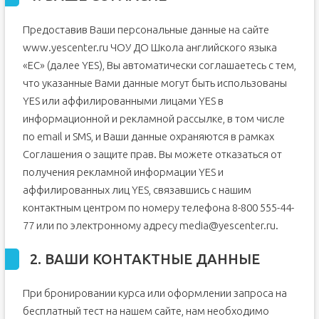
Корпоративный английский
Предоставив Ваши персональные данные на сайте
1. ВАШЕ СОГЛАСИЕ
www.yescenter.ru ЧОУ ДО Школа английского языка
2. ВАШИ КОНТАКТНЫЕ ДАННЫЕ
«ЕС» (далее YES), Вы автоматически соглашаетесь с тем,
3. ИНФОРМАЦИЯ О ПОСЕТИТЕЛЯХ САЙТА
что указанные Вами данные могут быть использованы
www.yescenter.ru
YES или аффилированными лицами YES в
4. ИСПОЛЬЗОВАНИЕ COOKIES
информационной и рекламной рассылке, в том числе
по email и SMS, и Ваши данные охраняются в рамках
Соглашения о защите прав. Вы можете отказаться от
получения рекламной информации YES и
аффилированных лиц YES, связавшись с нашим
контактным центром по номеру телефона 8-800 555-44-
77 или по электронному адресу media@yescenter.ru.
2. ВАШИ КОНТАКТНЫЕ ДАННЫЕ
При бронировании курса или оформлении запроса на
бесплатный тест на нашем сайте, нам необходимо