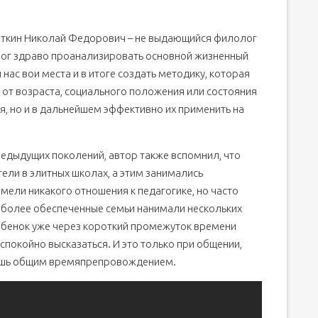
яткин Николай Федорович – не выдающийся филолог
смог здраво проанализировать основной жизненный
нас вои места и в итоге создать методику, которая
от возраста, социального положения или состояния
я, но и в дальнейшем эффективно их применить на
едыдущих поколений, автор также вспомнил, что
ели в элитных школах, а этим занимались
имели никакого отношения к педагогике, но часто
 более обеспеченные семьи нанимали нескольких
ребенок уже через короткий промежуток времени
спокойно высказаться. И это только при общении,
лишь общим времяпрепровождением.