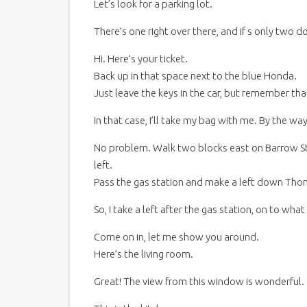
Let’s look for a parking lot.
There’s one right over there, and if s only two do
Hi. Here’s your ticket.
Back up in that space next to the blue Honda.
Just leave the keys in the car, but remember that
In that case, I’ll take my bag with me. By the wa
No problem. Walk two blocks east on Barrow Stre
left.
Pass the gas station and make a left down Thomp
So, I take a left after the gas station, on to what
Come on in, let me show you around.
Here’s the living room.
Great! The view from this window is wonderful.