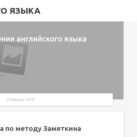
ГО ЯЗЫКА
ения английского языка
29 января 2019
на
а по методу Замяткина
яткина
ория?