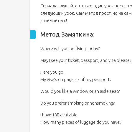
Сначала слушайте только один урок после т
Концептуальные особенности матричного 
следующий урок. Сам метод прост, но на сам
Поэтапное планирование
занимайтесь!
Можно ли справиться самостоятельно?
Метод Замяткина: учим английский без зубреж
Метод Замяткина:
Основные положения
Where will you be flying today?
Как правильно слушать?
Смотрим, слушаем и сверяем
May I see your ticket, passport, and visa please?
Достоинства и недостатки методики
Here you go.
My visa’s on page six of my passport.
Would you like a window or an aisle seat?
Do you prefer smoking or nonsmoking?
I have 13E available.
How many pieces of luggage do you have?