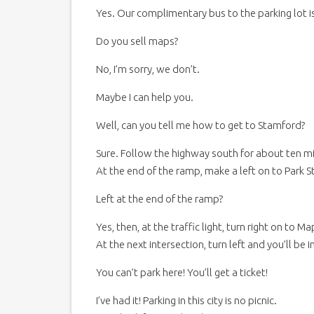
Yes. Our complimentary bus to the parking lot is
Do you sell maps?
No, I’m sorry, we don’t.
Maybe I can help you.
Well, can you tell me how to get to Stamford?
Sure. Follow the highway south for about ten mil
At the end of the ramp, make a left on to Park S
Left at the end of the ramp?
Yes, then, at the traffic light, turn right on to M
At the next intersection, turn left and you’ll be 
You can’t park here! You’ll get a ticket!
I’ve had it! Parking in this city is no picnic.