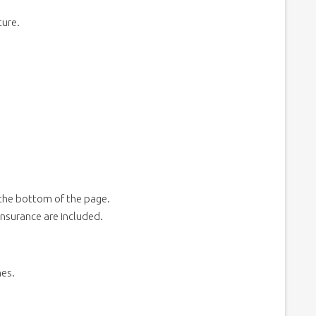
ture.
 the bottom of the page.
insurance are included.
hes.