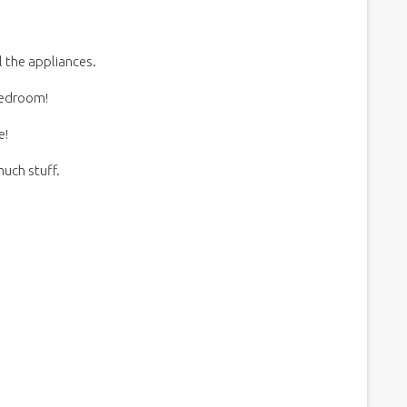
l the appliances.
 bedroom!
e!
much stuff.