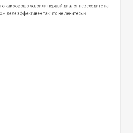
ого как хорошо усвоили первый диалог переходите на
метода
ом деле эффективен так что не ленитесь и
ки