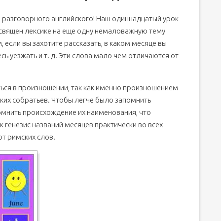
 разговорного английского! Наш одиннадцатый урок
освящен лексике на еще одну немаловажную тему
, если вы захотите рассказать, в каком месяце вы
сь уезжать и т. д. Эти слова мало чем отличаются от
ься в произношении, так как именно произношением
ских собратьев. Чтобы легче было запомнить
омнить происхождение их наименования, что
к генезис названий месяцев практически во всех
от римских слов.