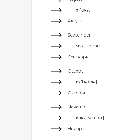
— [ ɔːˈɡʌst ] —
Август
September
— [ sɛpˈtɛmbə ] —
Сентябрь
October
— [ ɒkˈtəʊbə ] —
Октябрь
November
— [ nə(ʊ)ˈvɛmbə ] —
Ноябрь