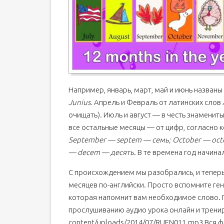
Например, январь, март, май и июнь названы
Junius.
Апрель и Февраль от латинских слов
очищать). Июль и август — в честь знамени
все остальные месяцы — от цифр, согласно 
September — septem — семь; October — oc
— decem — десять
. В те времена год начина
С происхождением мы разобрались, и теперь 
месяцев по-английски. Просто вспомните гене
которая напомнит вам необходимое слово. 
прослушиванию аудио урока онлайн и трени
content/uploads/2014/07/RUEN011.mp3 Вся 