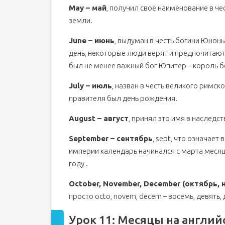
May – май
, получил своё наименование в че
земли.
June – июнь
, выдуман в честь богини Юнон
день, некоторые люди верят и предпочитают
был не менее важный бог Юпитер – король б
July – июль
, назван в честь великого римс
правителя был день рождения.
August – август
, принял это имя в наследс
September – сентябрь
, sept, что означает
империи календарь начинался с марта месяц
году .
October, November, December (октябрь, 
просто octo, novem, decem – восемь, девять, 
Урок 11: Месяцы на англи