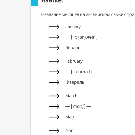
Месяцы на английском Учим названия всех 12 м
Название месяцев на английском языке с тр
Новая музыка
Сейчас слушают
January
— [ ˈdʒanjʊ(ə)ri ] —
Январь
February
— [ ˈfɛbrʊəri ] —
Февраль
March
— [ mɑːtʃ ] —
Март
April