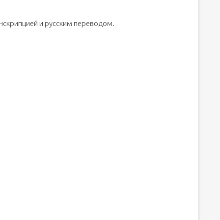
есяцев на английском - Скачать mp3 бесплатно
анскрипцией и русским переводом.