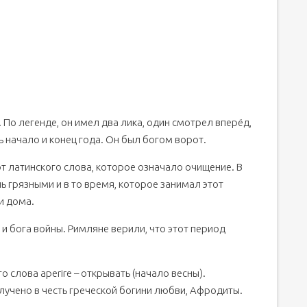
а. По легенде, он имел два лика, один смотрел вперёд,
ь начало и конец года. Он был богом ворот.
т латинского слова, которое означало очищение. В
ь грязными и в то время, которое занимал этот
и дома.
ы и бога войны. Римляне верили, что этот период
о слова aperire – открывать (начало весны).
олучено в честь греческой богини любви, Афродиты.