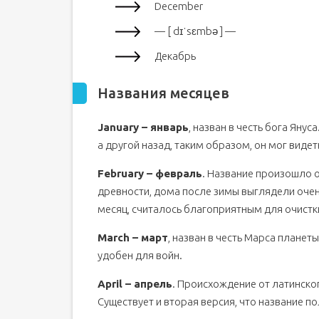
December
— [ dɪˈsɛmbə ] —
Декабрь
Названия месяцев
January – январь
, назван в честь бога Янус
а другой назад, таким образом, он мог видет
February – февраль
. Название произошло о
древности, дома после зимы выглядели очен
месяц, считалось благоприятным для очистк
March – март
, назван в честь Марса планет
удобен для войн.
April – апрель
. Происхождение от латинског
Существует и вторая версия, что название п