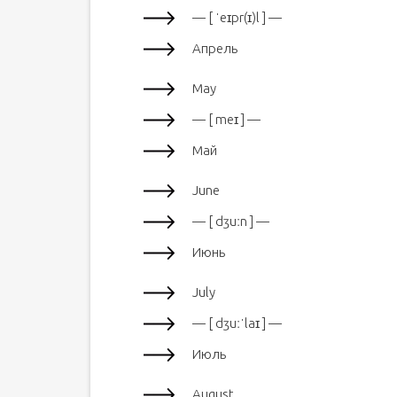
— [ ˈeɪpr(ɪ)l ] —
Апрель
May
— [ meɪ ] —
Май
June
— [ dʒuːn ] —
Июнь
July
— [ dʒuːˈlaɪ ] —
Июль
August