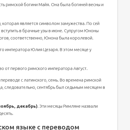
сть римской богини Майя. Она была богиней весны и
ы, которая является символом замужества. По сей
 вступить в брачные узы в июне. Супругом Юноны
огов, соответственно, Юнона была королевой.
кого императора Юлия Цезаря. В этом месяце у
тво от первого римского императора Август.
 в переводе с латинского, семь. Во времена римской
а, следовательно, сентябрь был седьмым месяцем в
ноябрь, декабрь)
. Эти месяцы Римляне назвали
десять.
йском языке с переводом