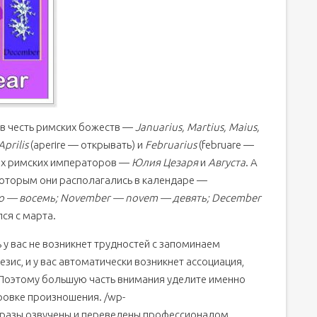
 в честь римских божеств —
Januarius, Martius, Maius,
Aprilis
(aperire — открывать) и
Februarius
(februare —
тых римских императоров —
Юлия Цезаря
и
Августа
. А
которым они располагались в календаре —
to — восемь; November — novem — девять; December
лся с марта.
у вас не возникнет трудностей с запоминаем
зис, и у вас автоматически возникнет ассоциация,
Поэтому большую часть внимания уделите именно
ровке произношения. /wp-
фразы озвучены и переведены профессионалом