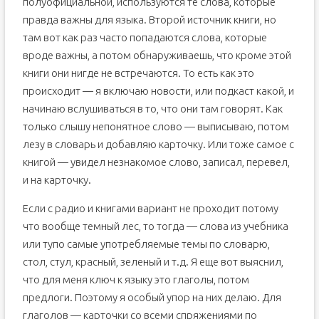
полуофициальной, используются те слова, которые
правда важны для языка. Второй источник книги, но
там вот как раз часто попадаются слова, которые
вроде важны, а потом обнаруживаешь, что кроме этой
книги они нигде не встречаются. То есть как это
происходит — я включаю новости, или подкаст какой, и
начинаю вслушиваться в то, что они там говорят. Как
только слышу непонятное слово — выписываю, потом
лезу в словарь и добавляю карточку. Или тоже самое с
книгой — увидел незнакомое слово, записал, перевел,
и на карточку.
Если с радио и книгами вариант не проходит потому
что вообще темный лес, то тогда — слова из учебника
или тупо самые употребляемые темы по словарю,
стол, стул, красный, зеленый и т.д. Я еще вот выяснил,
что для меня ключ к языку это глаголы, потом
предлоги. Поэтому я особый упор на них делаю. Для
глаголов — карточки со всеми спряжениями по