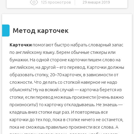
125 просмотров
29 января 2019
Метод карточек
Оставить комментарий
Метод карточек
Методика изучения английского языка карточки
Методика изучения английских слов с помощью
карточек
Карточки
помогают быстро набрать словарный запас
Карточки для заучивания английском слов
по английскому языку. Берем обычные стикеры или
Методика запоминания с помощью карточек
бумажки. На одной стороне карточки пишем слово на
Как все это работает?
английском, на другой – его перевод. Карточки должны
образовать стопку, 20–70 карточек, в зависимости от
сложности. Что делать со стопкой наверное не надо
объяснять? Ну на всякий случай — карточка берется из
стопки, если перевод можешь произнести (очень важно
произносить!) то карточку откладываешь. Не знаешь —
кладешь вниз стопки еще раз. И повторяешь все
карточки до тех пор, пока в стопке ничего не останется,
пока не сможешь правильно произнести все слова. А