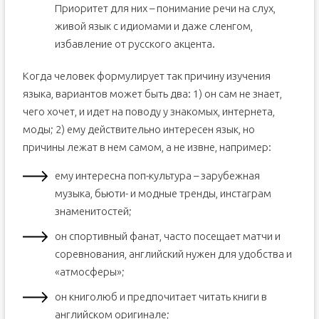
Приоритет для них – понимание речи на слух,
живой язык с идиомами и даже сленгом,
избавление от русского акцента.
Когда человек формулирует так причину изучения
языка, вариантов может быть два: 1) он сам не знает,
чего хочет, и идет на поводу у знакомых, интернета,
моды; 2) ему действительно интересен язык, но
причины лежат в нем самом, а не извне, например:
ему интересна поп-культура – зарубежная
музыка, бьюти- и модные тренды, инстаграм
знаменитостей;
он спортивный фанат, часто посещает матчи и
соревнования, английский нужен для удобства и
«атмосферы»;
он книголюб и предпочитает читать книги в
английском оригинале;