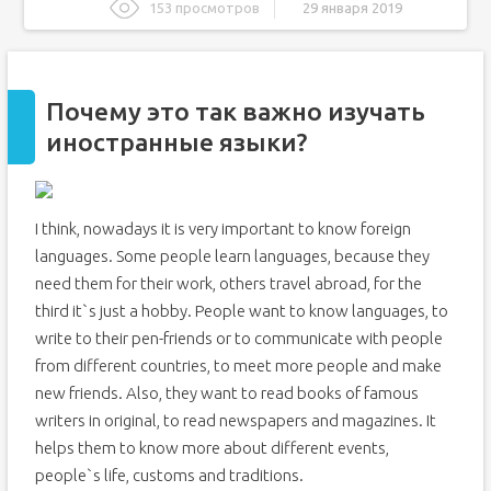
153 просмотров
29 января 2019
Почему это так важно изучать иностранные языки?
Скажи зачем? Самые частые причины изучения
английского языка
Почему это так важно изучать
Путешествия
иностранные языки?
«Экзотические» причины изучать английский язык:
29 причин выучить английский язык
Английский для работы и профессионального роста
I think, nowadays it is very important to know foreign
Английский для путешествий
languages. Some people learn languages, because they
Английский для жизни
need them for their work, others travel abroad, for the
third it`s just a hobby. People want to know languages, to
write to their pen-friends or to communicate with people
from different countries, to meet more people and make
new friends. Also, they want to read books of famous
writers in original, to read newspapers and magazines. It
helps them to know more about different events,
people`s life, customs and traditions.