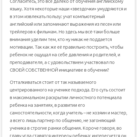
Согласитесь, это все далеко от обучения английскому
языку. Хотя некоторые наши «звездочки» умудряются и
в этом извлекать пользу: учат компьютерный
английский или запоминают выражения из песен или
трейлеров к фильмам. Но здесь мы всё-таки больше
внимания уделим тем, кто ну никак не поддается
мотивации. Так как же её правильно построить, чтобы
ребенок не ощущал на себе давления и родителей, и
преподавателя, а с удовольствием участвовал по
СВОЕЙ СОБСТВЕННОЙ инициативе в обучении?
Отталкиваться стоит от так называемого
центрированного на ученике подхода. Его суть состоит
в максимальном раскрытии личностного потенциала
ребенка на занятиях, в развитии его
самостоятельности, когда учитель – не хозяин и мастер,
а всего лишь партнер по общению, не загоняющий
ученика в строгие рамки общения. Короче говоря, во
главу угла ставятся интересы ребенка: интересуется он