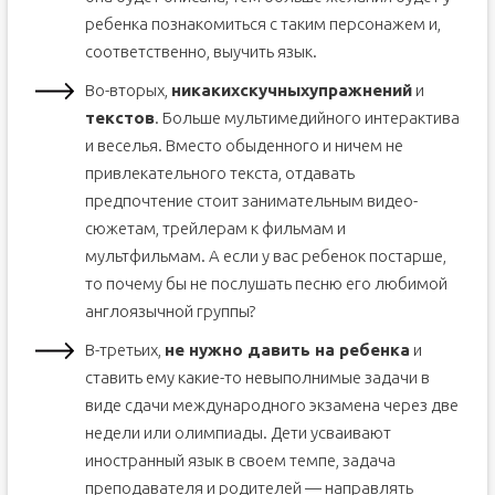
ребенка познакомиться с таким персонажем и,
соответственно, выучить язык.
Во-вторых,
никаких
скучных
упражнений
и
текстов
. Больше мультимедийного интерактива
и веселья. Вместо обыденного и ничем не
привлекательного текста, отдавать
предпочтение стоит занимательным видео-
сюжетам, трейлерам к фильмам и
мультфильмам. А если у вас ребенок постарше,
то почему бы не послушать песню его любимой
англоязычной группы?
В-третьих,
не нужно давить на ребенка
и
ставить ему какие-то невыполнимые задачи в
виде сдачи международного экзамена через две
недели или олимпиады. Дети усваивают
иностранный язык в своем темпе, задача
преподавателя и родителей — направлять