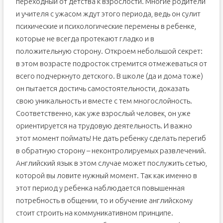
переходный от детства к взрослости. Многие родители
и учителя с ужасом ждут этого периода, ведь он сулит
психические и психологические перемены в ребенке,
которые не всегда протекают гладко и в
положительную сторону. Откроем небольшой секрет:
в этом возрасте подросток стремится отмежеваться от
всего подчеркнуто детского. В школе (да и дома тоже)
он пытается достичь самостоятельности, доказать
свою уникальность и вместе с тем многослойность.
Соответственно, как уже взрослый человек, он уже
ориентируется на трудовую деятельность. И важно
этот момент поймать! Не дать ребенку сделать перегиб
в обратную сторону – неконтролируемых развлечений.
Английский язык в этом случае может послужить сетью,
которой вы ловите нужный момент. Так как именно в
этот период у ребенка наблюдается повышенная
потребность в общении, то и обучение английскому
стоит строить на коммуникативном принципе.