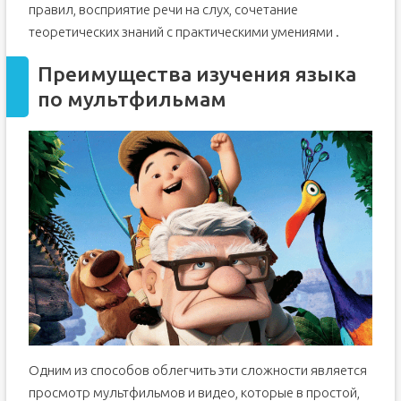
Happy Rhymes
правил, восприятие речи на слух, сочетание
теоретических знаний с практическими умениями .
Nursery Rhymes for Babies
Gogo Loves English
Преимущества изучения языка
Muzzy in Gondoland
по мультфильмам
Crawford the Cat
Мультики для изучения английского для детей постарше
Little Bear
Super why!
Peter Rabbit
At the zoo
English Singsing. Collection of Easy Dialogue
Заключение
Одним из способов облегчить эти сложности является
просмотр мультфильмов и видео, которые в простой,