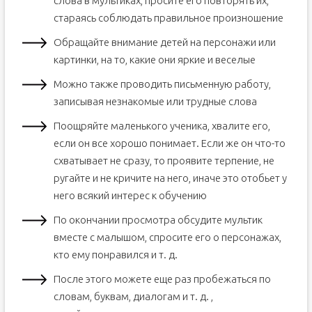
слова в мультиках, просите его повторять их,
стараясь соблюдать правильное произношение
Обращайте внимание детей на персонажи или
картинки, на то, какие они яркие и веселые
Можно также проводить письменную работу,
записывая незнакомые или трудные слова
Поощряйте маленького ученика, хвалите его,
если он все хорошо понимает. Если же он что-то
схватывает не сразу, то проявите терпение, не
ругайте и не кричите на него, иначе это отобьет у
него всякий интерес к обучению
По окончании просмотра обсудите мультик
вместе с малышом, спросите его о персонажах,
кто ему понравился и т. д.
После этого можете еще раз пробежаться по
словам, буквам, диалогам и т. д. ,