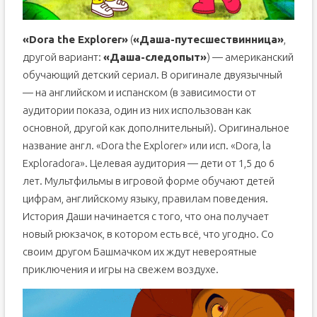
«Dora the Explorer»
(
«Даша-путесшествинница»
,
другой вариант:
«Даша-следопыт»
) — американский
обучающий детский сериал. В оригинале двуязычный
— на английском и испанском (в зависимости от
аудитории показа, один из них использован как
основной, другой как дополнительный). Оригинальное
название англ. «Dora the Explorer» или исп. «Dora, la
Exploradora». Целевая аудитория — дети от 1,5 до 6
лет. Мультфильмы в игровой форме обучают детей
цифрам, английскому языку, правилам поведения.
История Даши начинается с того, что она получает
новый рюкзачок, в котором есть всё, что угодно. Со
своим другом Башмачком их ждут невероятные
приключения и игры на свежем воздухе.