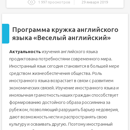
1 997 просмотров
29 января 2019
Программа кружка английского языка "Веселый
английский"
Материал по иностранному языку по теме:
кружок Английского языка для начальных классов
Программа кружка английского
Предварительный просмотр:
языка «Веселый английский»
Мозговой штурм:название курсов английского для
самых маленьких
Актуальность
изучения английского языка
продиктована потребностями современного мира.
Иностранный язык сегодня становится в большей мере
средством жизнеобеспечения общества. Роль
иностранного языка возрастает в связи с развитием
экономических связей. Изучение иностранного языка и
иноязычная грамотность наших граждан способствует
формированию достойного образа россиянина за
рубежом, позволяющий разрушить барьер недоверия,
дают возможность нести и распространять свою
культуру и осваивать другую. Поэтому иностранный