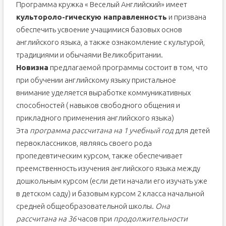
Программа кружка « Веселый Английский» имеет
культороло-гическую направленность
и призвана
обеспечить усвоение учащимися базовых основ
английского языка, а также ознакомление с культурой,
традициями и обычаями Великобритании.
Новизна
предлагаемой программы состоит в том, что
при обучении английскому языку пристальное
внимание уделяется выработке коммуникативных
способностей ( навыков свободного общения и
прикладного применения английского языка)
Эта
программа рассчитана на 1 учебный год
для детей
первоклассников, являясь своего рода
пропедевтическим курсом, также обеспечивает
преемственность изучения английского языка между
дошкольным курсом (если дети начали его изучать уже
в детском саду) и базовым курсом 2 класса начальной
средней общеобразовательной школы.
Она
рассчитана на 36
часов при
продолжительности