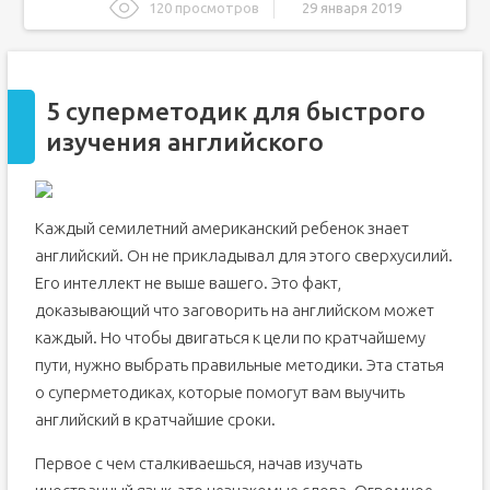
120 просмотров
29 января 2019
5 суперметодик для быстрого изучения английского
Самые лучшие методики изучения английского
5 суперметодик для быстрого
«Полиглот» Дмитрия Петрова
изучения английского
Метод Драгункина
Методика Пимслера
Метод Шехтера
Каждый семилетний американский ребенок знает
Rosetta Stone
английский. Он не прикладывал для этого сверхусилий.
Метод Мюллера
Его интеллект не выше вашего. Это факт,
Метод Франка
доказывающий что заговорить на английском может
Методика Гуннемарка
каждый. Но чтобы двигаться к цели по кратчайшему
Методики изучения английского языка
пути, нужно выбрать правильные методики. Эта статья
Целеполагание как стартовый принцип
о суперметодиках, которые помогут вам выучить
Методы изучения английского языка
английский в кратчайшие сроки.
Вариант 1: эффективные авторские методики
изучения английского языка
Первое с чем сталкиваешься, начав изучать
Вариант 2: видео с субтитрами