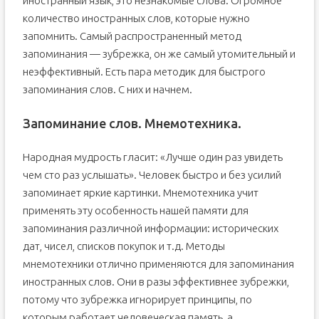
иностранный язык, это незнакомые слова. Огромное
Вариант 3: специализированные сайты
количество иностранных слов, которые нужно
запомнить. Самый распространенный метод
Универсальный подход Entouch
запоминания — зубрежка, он же самый утомительный и
неэффективный. Есть пара методик для быстрого
запоминания слов. С них и начнем.
Запоминание слов. Мнемотехника.
Народная мудрость гласит: «Лучше один раз увидеть
чем сто раз услышать». Человек быстро и без усилий
запоминает яркие картинки. Мнемотехника учит
применять эту особенность нашей памяти для
запоминания различной информации: исторических
дат, чисел, списков покупок и т.д. Методы
мнемотехники отлично применяются для запоминания
иностранных слов. Они в разы эффективнее зубрежки,
потому что зубрежка игнорирует принципы, по
которым работает человеческая память, а