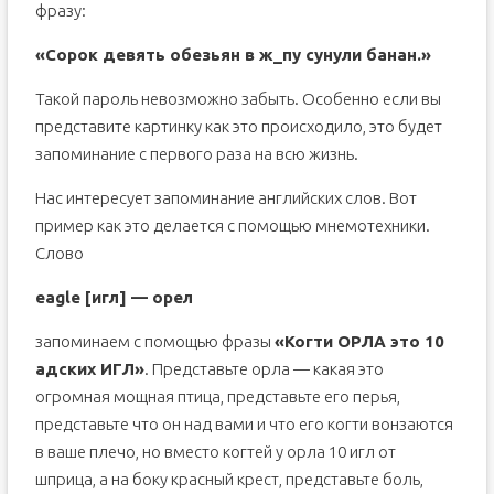
фразу:
«Сорок девять обезьян в ж_пу сунули банан.»
Такой пароль невозможно забыть. Особенно если вы
представите картинку как это происходило, это будет
запоминание с первого раза на всю жизнь.
Нас интересует запоминание английских слов. Вот
пример как это делается с помощью мнемотехники.
Слово
eagle [игл] — орел
запоминаем с помощью фразы
«Когти ОРЛА это 10
адских ИГЛ»
. Представьте орла — какая это
огромная мощная птица, представьте его перья,
представьте что он над вами и что его когти вонзаются
в ваше плечо, но вместо когтей у орла 10 игл от
шприца, а на боку красный крест, представьте боль,