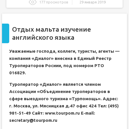
177 просмотров
29 января 2019
Отдых мальта изучение английского языка
«Мальта-2019» - Учимся английскому на Мальте
Отдых мальта изучение
Группа 5+1, 10+2, 15+3, 20+4, 25+5, 30+6 -
руководитель бесплатно (оплачивается только виза).
английского языка
Круглогодичные, зимние и весенние программы
С размещением в семье
Уважаемые господа, коллеги, туристы, агенты —
С размещением в резиденции/отеле
компания «Диалог» внесена в Единый Реестр
Летние центры
Туроператоров Росиии, под номером РТО
С размещением в семье
016829.
С размещением в резиденции/отеле
Туроператор «Диалог» является членом
Стоимость
группового
обучения на Мальте на 2019 год
Ассоциации «Объединение туроператоров в
Возраст студентов
сфере выездного туризма «Турпомощь». Адрес:
Для взрослых
г. Москва, ул. Мясницкая д.47 офис 424 Тел: (495)
Почему на Мальту?
981-51-49 Сайт: www.tourpom.ru E-mail:
Английский язык на Мальте
secretary@tourpom.ru
Кому необходимо обучение английскому на Мальте?