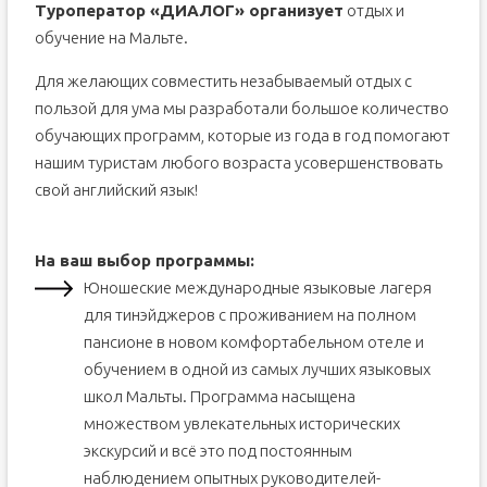
Туроператор «ДИАЛОГ» организует
отдых и
Почему стоит выбрать изучение английского на Мальте?
обучение на Мальте.
Курсы английского языка на Мальте для детей
Для желающих совместить незабываемый отдых с
Английский на Мальте — учеба для взрослых
пользой для ума мы разработали большое количество
Семейные курсы на Мальте
обучающих программ, которые из года в год помогают
Крупные языковые школы
нашим туристам любого возраста усовершенствовать
свой английский язык!
На ваш выбор программы:
Юношеские международные языковые лагеря
для тинэйджеров с проживанием на полном
пансионе в новом комфортабельном отеле и
обучением в одной из самых лучших языковых
школ Мальты. Программа насыщена
множеством увлекательных исторических
экскурсий и всё это под постоянным
наблюдением опытных руководителей-