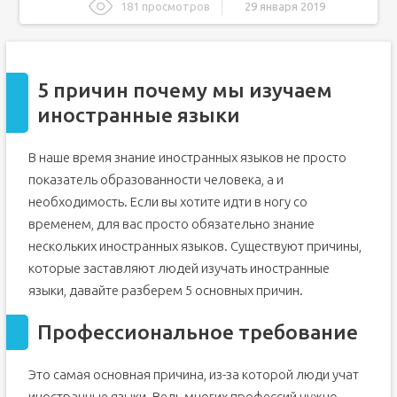
181 просмотров
29 января 2019
5 причин почему мы изучаем иностранные языки
Профессиональное требование
5 причин почему мы изучаем
Социальное преимущество
иностранные языки
Общение в семье
Личное удовлетворение
В наше время знание иностранных языков не просто
Тренировка умственных способностей
показатель образованности человека, а и
Оставить комментарий
необходимость. Если вы хотите идти в ногу со
Сочинение на английском языке - Зачем мы изучаем
временем, для вас просто обязательно знание
английский язык
Сочинение на английском - Зачем изучать английский
нескольких иностранных языков. Существуют причины,
язык с переводом
которые заставляют людей изучать иностранные
Сочинение на английском языке Изучение иностранных
языки, давайте разберем 5 основных причин.
языков/ Learning Foreign Languages с переводом на
русский язык бесплатно
Профессиональное требование
Это самая основная причина, из-за которой люди учат
иностранные языки. Ведь многих профессий нужно