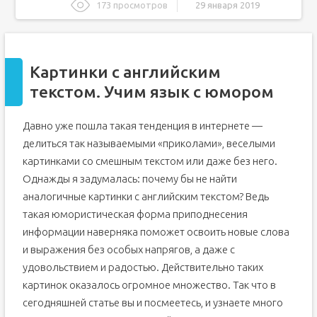
173 просмотров
29 января 2019
Картинки с английским текстом. Учим язык с юмором
Презентация на тему "Почему мы изучаем английский
язык"
Картинки с английским
Подписи к слайдам:
текстом. Учим язык с юмором
Почему все-таки стоит учить английский язык
Давно уже пошла такая тенденция в интернете —
делиться так называемыми «приколами», веселыми
картинками со смешным текстом или даже без него.
Однажды я задумалась: почему бы не найти
аналогичные картинки с английским текстом? Ведь
такая юмористическая форма приподнесения
информации наверняка поможет освоить новые слова
и выражения без особых напрягов, а даже с
удовольствием и радостью. Действительно таких
картинок оказалось огромное множество. Так что в
сегодняшней статье вы и посмеетесь, и узнаете много