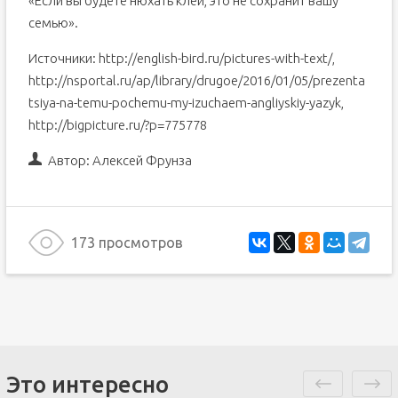
«Если вы будете нюхать клей, это не сохранит вашу
семью».
Источники: http://english-bird.ru/pictures-with-text/,
http://nsportal.ru/ap/library/drugoe/2016/01/05/prezenta
tsiya-na-temu-pochemu-my-izuchaem-angliyskiy-yazyk,
http://bigpicture.ru/?p=775778
Автор:
Алексей Фрунза
173 просмотров
Это интересно