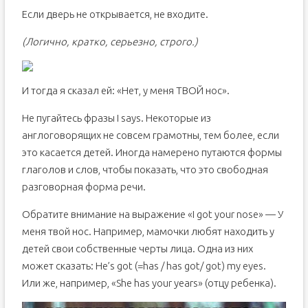
Если дверь не открывается, не входите.
(Логично, кратко, серьезно, строго.)
И тогда я сказал ей: «Нет, у меня ТВОЙ нос».
Не пугайтесь фразы I says. Некоторые из
англоговорящих не совсем грамотны, тем более, если
это касается детей. Иногда намерено путаются формы
глаголов и слов, чтобы показать, что это свободная
разговорная форма речи.
Обратите внимание на выражение «I got your nose» — У
меня твой нос. Например, мамочки любят находить у
детей свои собственные черты лица. Одна из них
может сказать: He’s got (=has / has got/ got) my eyes.
Или же, например, «She has your years» (отцу ребенка).