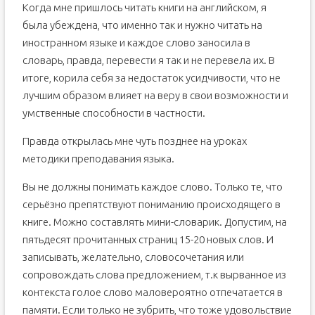
Когда мне пришлось читать книги на английском, я
была убеждена, что именно так и нужно читать на
иностранном языке и каждое слово заносила в
словарь, правда, перевести я так и не перевела их. В
итоге, корила себя за недостаток усидчивости, что не
лучшим образом влияет на веру в свои возможности и
умственные способности в частности.
Правда открылась мне чуть позднее на уроках
методики преподавания языка.
Вы не должны понимать каждое слово. Только те, что
серьёзно препятствуют пониманию происходящего в
книге. Можно составлять мини-словарик. Допустим, на
пятьдесят прочитанных страниц 15-20 новых слов. И
записывать, желательно, словосочетания или
сопровождать слова предложением, т.к вырванное из
контекста голое слово маловероятно отпечатается в
памяти. Если только не зубрить, что тоже удовольствие