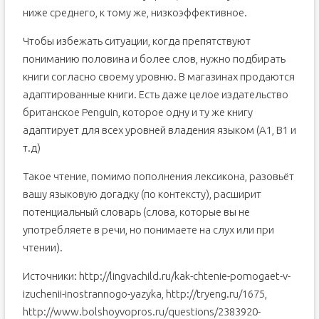
ниже среднего, к тому же, низкоэффективное.
Чтобы избежать ситуации, когда препятствуют
пониманию половина и более слов, нужно подбирать
книги согласно своему уровню. В магазинах продаются
адаптированные книги. Есть даже целое издательство
британское Penguin, которое одну и ту же книгу
адаптирует для всех уровней владения языком (A1, B1 и
т.д)
Такое чтение, помимо пополнения лексикона, разовьёт
вашу языковую догадку (по контексту), расширит
потенциальный словарь (слова, которые вы не
употребляете в речи, но понимаете на слух или при
чтении).
Источники: http://lingvachild.ru/kak-chtenie-pomogaet-v-
izuchenii-inostrannogo-yazyka, http://tryeng.ru/1675,
http://www.bolshoyvopros.ru/questions/2383920-