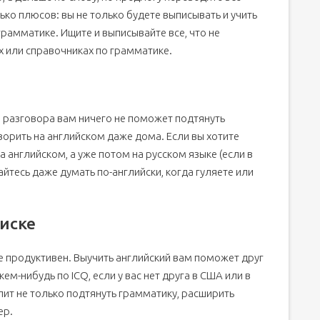
ько плюсов: вы не только будете выписывать и учить
грамматике. Ищите и выписывайте все, что не
х или справочниках по грамматике.
е разговора вам ничего не поможет подтянуть
ворить на английском даже дома. Если вы хотите
 английском, а уже потом на русском языке (если в
йтесь даже думать по-английски, когда гуляете или
писке
е продуктивен. Выучить английский вам поможет друг
ем-нибудь по ICQ, если у вас нет друга в США или в
лит не только подтянуть грамматику, расширить
ер.