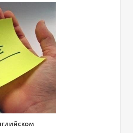
– не ракетостроение
ыучить английский быстро, не обязательно платить
английском
 или мобильный телефон – очень хорошие