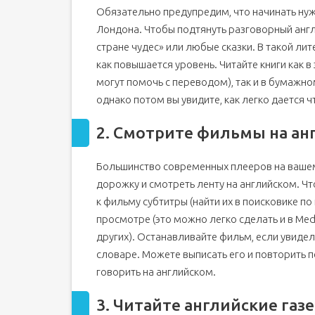
Получите помощь
Обязательно предупредим, что начинать нуж
Контактируйте с другими людьми по всему
Лондона. Чтобы подтянуть разговорный англи
Разговаривайте
стране чудес» или любые сказки. В такой лит
Посещайте бесплатные языковые клубы
как повышается уровень. Читайте книги как 
могут помочь с переводом), так и в бумажн
Экспериментируйте
однако потом вы увидите, как легко дается ч
10 советов, как лучше изучать английский язык
Разминка перед занятиями
2. Смотрите фильмы на ан
Этап I: Освежите свой словарный запас
Этап II: Освежите знания грамматики
Большинство современных плееров на ваше
Этап III: Спойте песню
дорожку и смотреть ленту на английском. Чт
к фильму субтитры (найти их в поисковике п
Этап IV: Напечатайте короткий абзац на ан
просмотре (это можно легко сделать и в Media p
Этап V: Тысячью слов
других). Останавливайте фильм, если увидел
Советы для успешного изучения английского яз
словаре. Можете выписать его и повторить п
Занимайтесь английским каждый день
говорить на английском.
Изучайте английский вместе с друзьями
Изучайте английский различными методам
3. Читайте английские га