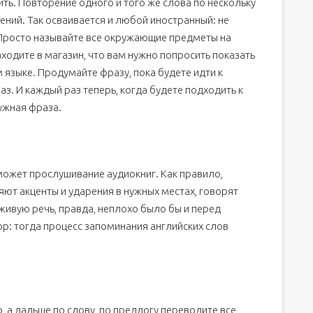
ить. Повторение одного и того же слова по нескольку
ений. Так осваивается и любой иностранный: не
. Просто называйте все окружающие предметы на
аходите в магазин, что вам нужно попросить показать
м языке. Продумайте фразу, пока будете идти к
аз. И каждый раз теперь, когда будете подходить к
нужная фраза.
может прослушивание аудиокниг. Как правило,
яют акценты и ударения в нужных местах, говорят
живую речь, правда, неплохо было бы и перед
тор: тогда процесс запоминания английских слов
, а дальше по слову, по предлогу переводите все