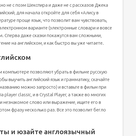
но не с поэм Шекспира и даже не с рассказов Джека
 миру
йский, для начала откройте для себя «Алису в
ературе проще язык, что позволит вам чувствовать,
в электронном варианте (электронные словари и вовсе
ом. Сперва даже сказки покажутся вам сложными,
тение на английском, и как быстро вы уже читаете.
глийском
м компьютере позволяют убрать в фильме русскую
обы выучить английский язык и грамматику, скачайте
о названию можно запросто) и вставьте в фильм при
глийском
layer classic, и в Crystal Player, а также во многих
и незнакомое слово или выражение, ищите его в
ыка
отом фразу несколько раз. Все это позволит бегло
и
зеты и юзайте англоязычный