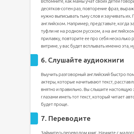
Вспомните, как мамы учат своих детей говор
десятков-сотен раз, повторение фраз, выраж
нужно выписывать тьму слов и заучивать их
английском. Например, представьте, когда з
туфли не на родном русском, а на английско
прилавку, повторите ее про себя несколько р
витрине, у вас будет всплывать именно эта, 
6. Слушайте аудиокниги
Выучить разговорный английский быстро по
актеры, которые начитывают текст, расставл
внятно и правильно. Вы слышите настоящую 
глазами иметь тот текст, который читает ав
будет проще.
7. Переводите
Займитесь переводом книг. Начните с малого