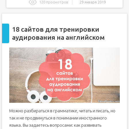
120 просмотров
29 января 2019
18 сайтов для тренировки аудирования на английском
1
italki
18 сайтов для тренировки
2
English Class 101
аудирования на английском
3
Puzzle English
4
Ororo
5
Librivox
6
Esl Pod
7
English Club
8
Tune Into English
9
6 Minute English
10
The English We Speak
11
BBC Learning English
12
Esl Fast
Можно разбираться в грамматике, читать и писать, но
13
Talk Zone
так и не продвинуться в понимании иностранного
14
EZ Slang
языка. Вы задаетесь вопросами: как развивать