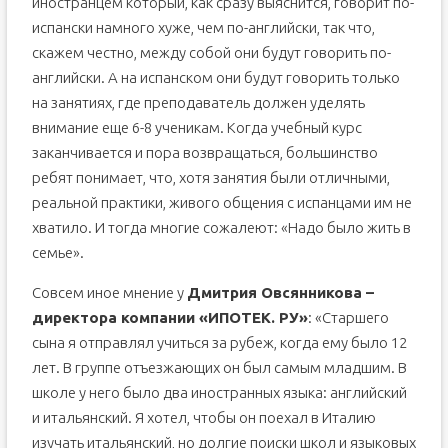
иностранцем который, как сразу выяснится, говорит по-
испански намного хуже, чем по-английски, так что,
скажем честно, между собой они будут говорить по-
английски. А на испанском они будут говорить только
на занятиях, где преподаватель должен уделять
внимание еще 6-8 ученикам. Когда учебный курс
заканчивается и пора возвращаться, большинство
ребят понимает, что, хотя занятия были отличными,
реальной практики, живого общения с испанцами им не
хватило. И тогда многие сожалеют: «Надо было жить в
семье».
Совсем иное мнение у
Дмитрия Овсянникова –
директора компании «ИПОТЕК. РУ»
: «Старшего
сына я отправлял учиться за рубеж, когда ему было 12
лет. В группе отъезжающих он был самым младшим. В
школе у него было два иностранных языка: английский
и итальянский. Я хотел, чтобы он поехал в Италию
изучать итальянский, но долгие поиски школ и языковых