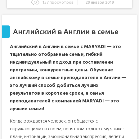
157 просмотров
29 января 2019
Английский в Англии в семье
Семейные программы изучения английского языка
Английский в Англии в семье
Семейные программы за границей: плюсы и
особенности
Требования к семьям
Английский в Англии в семье с MARYADI — это
Семейные программы за рубежом вместе со STAR
тщательно отобранные семьи, гибкий
Academy
индивидуальный подход при составлении
Иностранный за рубежом. Проживание в семье
носителей языка
программы, конкурентные цены. Обучение
Иностранный за рубежом. Проживание в семье
английскому в семье преподавателя в Англии —
носителей языка
это лучший способ добиться лучших
результатов в короткие сроки, а семья
преподавателей с компанией MARYADI — это
лучшие семья!
Когда рождается человек, он общается с
окружающими на своем, понятном только ему языке:
плачь, интонации, эмоциональная экспрессия, лепет и