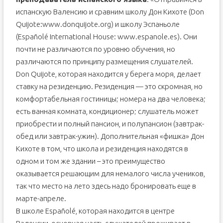
испанскую Валенсию и сравним школу Дон Кихоте (Don
Quijote:www.donquijote.org) и школу Эспаньоле
(Españolé International House: www.espanole.es). Они
почти не различаются по уровню обучения, но
различаются по принципу размещения слушателей.
Don Quijote, которая находится у берега моря, делает
ставку на резиденцию. Резиденция — это скромная, но
комфортабельная гостиницы; номера на два человека;
есть ванная комната, кондиционер; слушатель может
приобрести и полный пансион, и полупансион (завтрак-
обед или завтрак-ужин). Дополнительная «фишка» Дон
Кихоте в том, что школа и резиденция находятся в
одном и том же здании – это преимущество
оказывается решающим для немалого числа учеников,
так что место на лето здесь надо бронировать еще в
марте-апреле.
В школе Españolé, которая находится в центре