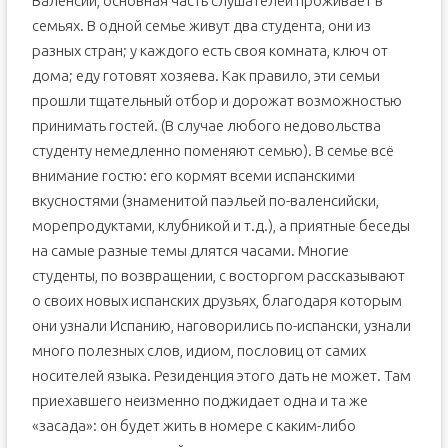
Валенсии, основная часть слушателей проживает в
семьях. В одной семье живут два студента, они из
разных стран; у каждого есть своя комната, ключ от
дома; еду готовят хозяева. Как правило, эти семьи
прошли тщательный отбор и дорожат возможностью
принимать гостей. (В случае любого недовольства
студенту немедленно поменяют семью). В семье всё
внимание гостю: его кормят всеми испанскими
вкусностями (знаменитой паэльей по-валенсийски,
морепродуктами, клубникой и т.д.), а приятные беседы
на самые разные темы длятся часами. Многие
студенты, по возвращении, с восторгом рассказывают
о своих новых испанских друзьях, благодаря которым
они узнали Испанию, наговорились по-испански, узнали
много полезных слов, идиом, пословиц от самих
носителей языка. Резиденция этого дать не может. Там
приехавшего неизменно поджидает одна и та же
«засада»: он будет жить в номере с каким-либо