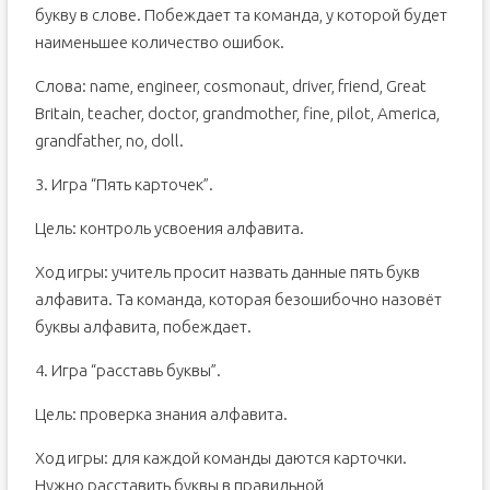
букву в слове. Побеждает та команда, у которой будет
наименьшее количество ошибок.
Слова: name, engineer, cosmonaut, driver, friend, Great
Britain, teacher, doctor, grandmother, fine, pilot, America,
grandfather, no, doll.
3. Игра “Пять карточек”.
Цель: контроль усвоения алфавита.
Ход игры: учитель просит назвать данные пять букв
алфавита. Та команда, которая безошибочно назовёт
буквы алфавита, побеждает.
4. Игра “расставь буквы”.
Цель: проверка знания алфавита.
Ход игры: для каждой команды даются карточки.
Нужно расставить буквы в правильной