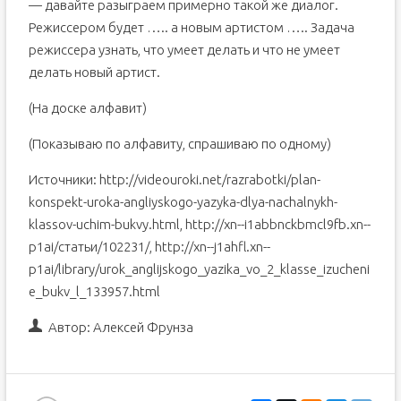
— давайте разыграем примерно такой же диалог.
Режиссером будет ….. а новым артистом ….. Задача
режиссера узнать, что умеет делать и что не умеет
делать новый артист.
(На доске алфавит)
(Показываю по алфавиту, спрашиваю по одному)
Источники: http://videouroki.net/razrabotki/plan-
konspekt-uroka-angliyskogo-yazyka-dlya-nachalnykh-
klassov-uchim-bukvy.html, http://xn--i1abbnckbmcl9fb.xn--
p1ai/статьи/102231/, http://xn--j1ahfl.xn--
p1ai/library/urok_anglijskogo_yazika_vo_2_klasse_izucheni
e_bukv_l_133957.html
Автор:
Алексей Фрунза