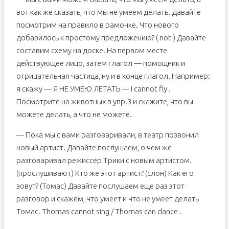
вот как же сказать, что мы не умеем делать. Давайте
посмотрим на правило в рамочке. Что нового
добавилось к простому предложению? ( not ) Давайте
составим схему на доске. На первом месте
действующее лицо, затем глагол — помощник и
отрицательная частица, ну и в конце глагол. Например:
я скажу — Я НЕ УМЕЮ ЛЕТАТЬ — I cannot fly .
Посмотрите на животных в упр.3 и скажите, что вы
можете делать, а что не можете.
— Пока мы с вами разговаривали, в театр позвонил
новый артист. Давайте послушаем, о чем же
разговаривал режиссер Трики с новым артистом.
(прослушивают) Кто же этот артист? (слон) Как его
зовут? (Томас) Давайте послушаем еще раз этот
разговор и скажем, что умеет и что не умеет делать
Томас. Thomas cannot sing / Thomas can dance .