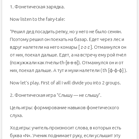
1. Фонетическая зарядка.
Now listen to the fairy-tale:
“Решил дед посадить репку, но у него не было семян.
Поэтому решил он поехать на базар. Едет через лес и
вдруг налетели на него комары [ z-z-z ]. Отмахнулся он
от них, поехал дальше. Едет, а на встречу ему рой пчёл
(пожужжали как пчёлы-th-[в-в-в]). Отмахнулся он и от
них, поехал дальше. А тут и мухи налетели ( th [ф-ф-ф] ).
Now let’s play. First of all I will divide you into 2 groups.
2. Фонетическая игра “Слышу — не слышу”.
Цель игры: формирование навыков фонетического
слуха.
Ход игры: учитель произносит слова, в которых есть
буква «N«. Ученик поднимает руку, если услышит эту