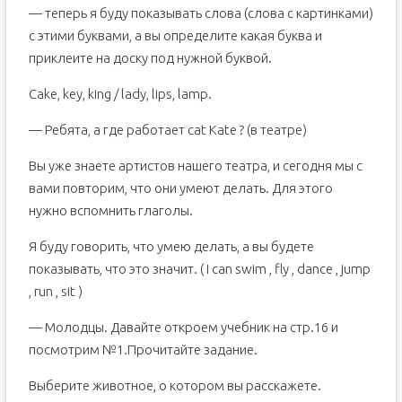
— теперь я буду показывать слова (слова с картинками)
с этими буквами, а вы определите какая буква и
приклеите на доску под нужной буквой.
Cake, key, king / lady, lips, lamp.
— Ребята, а где работает cat Kate ? (в театре)
Вы уже знаете артистов нашего театра, и сегодня мы с
вами повторим, что они умеют делать. Для этого
нужно вспомнить глаголы.
Я буду говорить, что умею делать, а вы будете
показывать, что это значит. ( I can swim , fly , dance , jump
, run , sit )
— Молодцы. Давайте откроем учебник на стр.16 и
посмотрим №1.Прочитайте задание.
Выберите животное, о котором вы расскажете.