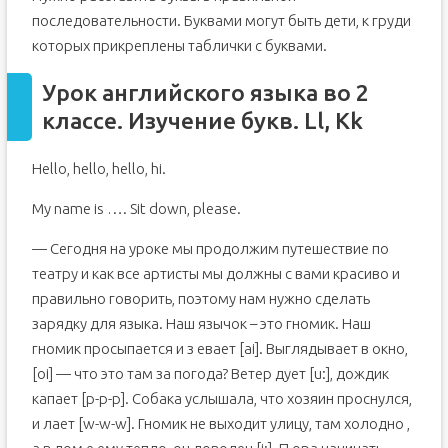
последовательности. Буквами могут быть дети, к груди
которых прикреплены таблички с буквами.
Урок английского языка во 2
классе. Изучение букв. Ll, Kk
Hello, hello, hello, hi.
My name is …. Sit down, please.
— Сегодня на уроке мы продолжим путешествие по
театру и как все артисты мы должны с вами красиво и
правильно говорить, поэтому нам нужно сделать
зарядку для языка. Наш язычок – это гномик. Наш
гномик просыпается и з евает [ai]. Выглядывает в окно,
[oi] — что это там за погода? Ветер дует [u:], дождик
капает [p-p-p]. Собака услышала, что хозяин проснулся,
и лает [w-w-w]. Гномик не выходит улицу, там холодно ,