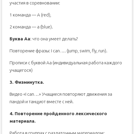
участия в соревновании:
1 команда — А (red),
2 команда — а (blue).
Буква Аа
: что она умеет делать?
Повторение фразы: I can…. (jump, swim, fly, run).
Прописи с буквой Аа (индивидуальная работа каждого
учащегося)
3. Физминутка.
Видео «I can…» Учащиеся повторяют движения за
пандой и танцуют вместе с ней.
4. Повторение пройденного лексического
материала.
Работа в группах с раздаточным материалом: