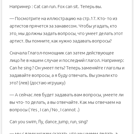
Например : Cat can run. Fox can sit. Теперь вы.
— Посмотрите на иллюстрацию на стр.17. Кто- то из
артистов прячется за занавесом. Чтобы угадать, кто
это, мы должны задать вопросы, что умеет делать этот
артист. Вы помните, как нужно задавать вопросы?
Сначала Глагол-помощник can затем действующее
лицо he в нашем случае и последний глагол. Например:
Can he sing ? Он умеет петь? Теперь заменяйте глаголы и
задавайте вопросы, а я буду отвечать. Вы узнали кто
это? (лев) (достаю игрушку)
— А сейчас лев будет задавать вам вопросы, умеете ли
вы что- то делать, а вы отвечайте. Как мы отвечаем на
вопросы ( Yes , I can / No , I cannot .)
Can you swim, fly, dance, jump, run, sing?
— мы с вами можем сказать, что мы умеем делать, а