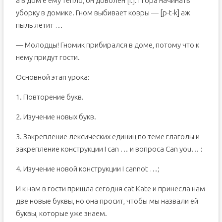
а в дом е ему тепло, он доволен [i:]. П ора начинать
уборку в домике. Гном выбивает ковры — [p-t-k] аж
пыль летит …
— Молодцы! Гномик прибирался в доме, потому что к
нему придут гости.
Основной этап урока:
1. Повторение букв.
2. Изучение новых букв.
3. Закрепление лексических единиц по теме глаголы и
закрепление конструкции I can … и вопроса Can you… :
4. Изучение новой конструкции I cannot …;
И к нам в гости пришла сегодня cat Kate и принесла нам
две новые буквы, но она просит, чтобы мы назвали ей
буквы, которые уже знаем.