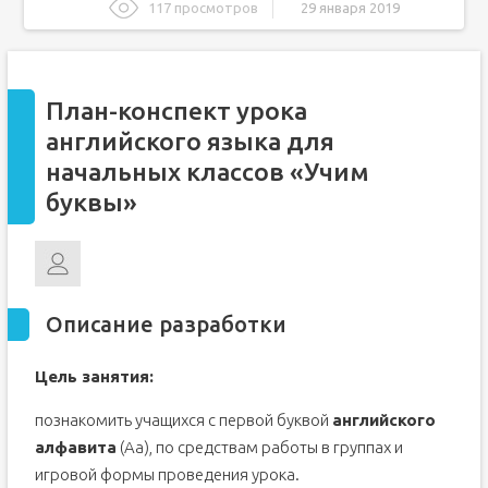
117 просмотров
29 января 2019
План-конспект урока английского языка для начальных
классов «Учим буквы»
Описание разработки
План-конспект урока
Игра в обучении иностранному языку на начальном
этапе изучения английского языка. Открытый урок по
английского языка для
теме "Праздник алфавита" во 2-м классе
начальных классов «Учим
Урок английского языка во 2 классе. Изучение букв. Ll,
Kk
буквы»
Описание разработки
Цель занятия:
познакомить учащихся с первой буквой
английского
алфавита
(Аа), по средствам работы в группах и
игровой формы проведения урока.