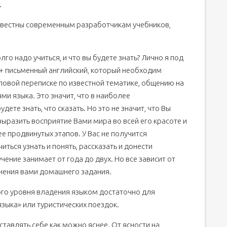
.
известны современным разработчикам учебников,
го надо учиться, и что вы будете знать? Лично я под
+ письменный английский, который необходим
еловой переписке по известной тематике, общению на
и языка. Это значит, что в наиболее
ете знать, что сказать. Но это не значит, что Вы
выразить восприятие Вами мира во всей его красоте и
е продвинутых этапов. У Вас не получится
ться узнать и понять, рассказать и донести
ние занимает от года до двух. Но все зависит от
лнения вами домашнего задания.
ого уровня владения языком достаточно для
зыка» или туристических поездок.
тавлять себе как можно яснее. От ясности на