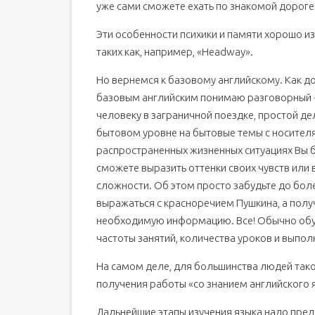
уже сами сможете ехать по знакомой дороге
Эти особенности психики и памяти хорошо 
таких как, например, «Headway».
Но вернемся к базовому английскому. Как дол
базовым английским понимаю разговорный 
человеку в заграничной поездке, простой д
бытовом уровне на бытовые темы с носителям
распространенных жизненных ситуациях Вы буд
сможете выразить оттенки своих чувств или 
сложности. Об этом просто забудьте до боле
выражаться с красноречием Пушкина, а получи
необходимую информацию. Все! Обычно обуче
частоты занятий, количества уроков и выпо
На самом деле, для большинства людей так
получения работы «со знанием английского я
Дальнейшие этапы изучения языка надо предс