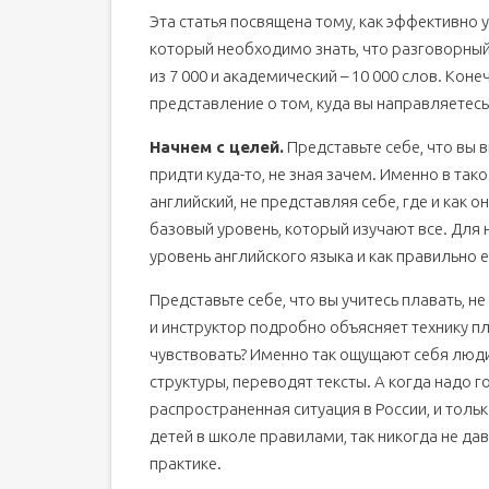
Эта статья посвящена тому, как эффективно у
2. Звуки и правила чтения: выучить английский 
который необходимо знать, что разговорный 
3. Первые слова: учить английский самостоятел
из 7 000 и академический – 10 000 слов. Кон
4. Читаем книги: с чего начать изучение англий
представление о том, куда вы направляетесь,
5. Английские фразы: как изучить английский я
Начнем с целей.
Представьте себе, что вы вы
6. Учим грамматику английского языка для нач
придти куда-то, не зная зачем. Именно в та
7. Комплексно, со всех сторон: как учить англи
английский, не представляя себе, где и как 
8. Последнее, но не по важности! Как изучить а
базовый уровень, который изучают все. Для
9. А что потом? Как выучить английский язык са
уровень английского языка и как правильно е
Английский язык учить самостоятельно онлайн с
Представьте себе, что вы учитесь плавать, не
С чего начать обучение английскому языку взро
и инструктор подробно объясняет технику пл
чувствовать? Именно так ощущают себя люди
структуры, переводят тексты. А когда надо го
распространенная ситуация в России, и толь
детей в школе правилами, так никогда не д
практике.