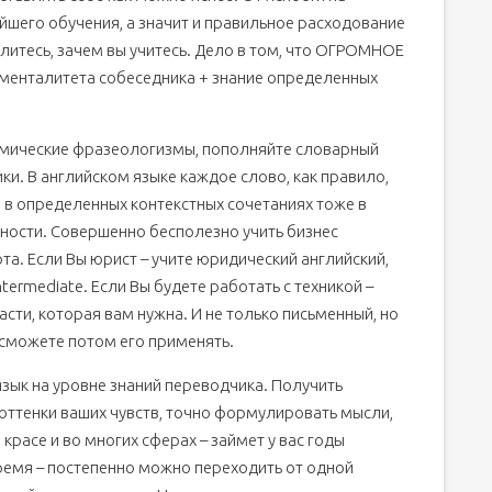
йшего обучения, а значит и правильное расходование
литесь, зачем вы учитесь. Дело в том, что ОГРОМНОЕ
 менталитета собеседника + знание определенных
номические фразеологизмы, пополняйте словарный
и. В английском языке каждое слово, как правило,
 в определенных контекстных сочетаниях тоже в
ности. Совершенно бесполезно учить бизнес
та. Если Вы юрист – учите юридический английский,
intermediate. Если Вы будете работать с техникой –
асти, которая вам нужна. И не только письменный, но
 сможете потом его применять.
язык на уровне знаний переводчика. Получить
оттенки ваших чувств, точно формулировать мысли,
расе и во многих сферах – займет у вас годы
время – постепенно можно переходить от одной