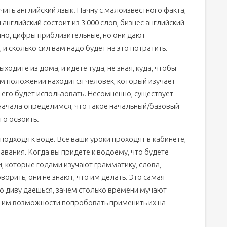
чить английский язык. Начну с малоизвестного факта,
язык с нуля самостоятельно и бесплатно
английский состоит из 3 000 слов, бизнес английский
ьно с нуля бесплатно онлайн
ечно, цифры приблизительные, но они дают
ского языка самостоятельно
 и сколько сил вам надо будет на это потратить.
зык самостоятельно с нуля бесплатно
ходите из дома, и идете туда, не зная, куда, чтобы
инающих
ком положении находится человек, который изучает
йский язык самостоятельно с нуля
он его будет использовать. Несомненно, существует
нглийский язык самостоятельно в домашних условиях с нуля
 начала определимся, что такое начальный/базовый
мостоятельно дома с нуля быстро
го освоить.
 нуля
 подходя к воде. Все ваши уроки проходят в кабинете,
слых?
авания. Когда вы придете к водоему, что будете
, которые годами изучают грамматику, слова,
ворить, они не знают, что им делать. Это самая
ко диву даешься, зачем столько времени мучают
ав им возможности попробовать применить их на