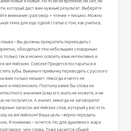
аний новые и новые. Но если ни времени, ни сил, ни
ути, который даст вам нужный результат. Выберете
йте внимание: разговор + чтение + письмо. Можно
ная тема для еще одной статьи о том, как учиться,
 языка – Вы должны прекратить переводить с
неприятно, обходиться тем небольшим словарным
Но только так и можно освоить язык интенсивно и
ься английским. Совсем! Придется постараться и
истить зубы. Выкиньте привычку переводить с русского
Она вам только мешает. Никогда и ничто не
ьно и невозможно. Поэтому какие бы слова на
текстного значения (а вы его знать не можете, и ни
ас не получится. А значит, никогда не заговорите!
арным запасом английских слов, который у вас есть
азу на английском! Ваша цель – верно передать
ом. Я понимаю – хочется. Но для душевного жара
 разговоре, чем слова. Тоже касается общей