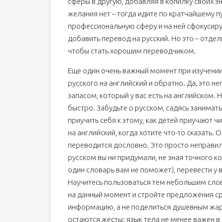
сферы в другую, добавляя в копилку своих зн
желания нет – тогда идите по кратчайшему п
профессиональную сферу и на ней сфокусиру
добавить перевод на русский. Но это – отдель
чтобы стать хорошим переводчиком.
Еще один очень важный момент при изучении
русского на английский и обратно. Да, это 
запасом, который у вас есть на английском. 
быстро. Забудьте о русском, садясь занимат
приучить себя к этому, как детей приучают ч
на английский, когда хотите что-то сказать. 
переводится дословно. Это просто неправил
русском вы ни придумали, не зная точного кон
один словарь вам не поможет), перевести у в
Научитесь пользоваться тем небольшим слов
на данный момент и стройте предложения ср
информацию, а не поделиться душевным жар
остаются жесты: язык тела не менее важен в