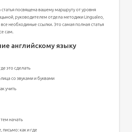
та статья посвящена вашему маршруту от уровня
ницыной, руководителем отдела методики Lingualeo,
все необходимые ссылки. Это самая полная статья
се сам.
ние английскому языку
где это сделать
блица со звуками и буквами
ак учить
 тем начать
 письмо: как и где