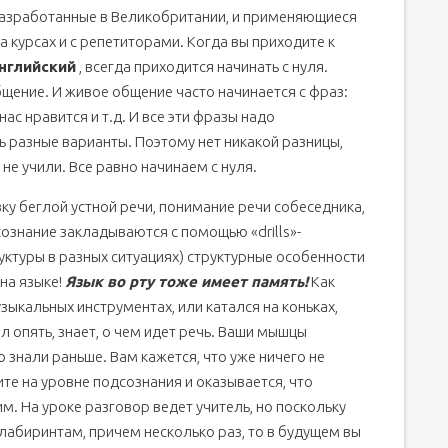
азработанные в Великобритании, и применяющиеся
а курсах и с репетиторами. Когда вы приходите к
нглийский
, всегда приходится начинать с нуля.
щение. И живое общение часто начинается с фраз:
нас нравится и т.д. И все эти фразы надо
ь разные варианты. Поэтому нет никакой разницы,
 не учили. Все равно начинаем с нуля.
вку беглой устной речи, понимание речи собеседника,
сознание закладываются с помощью «drills»-
ктуры в разных ситуациях) структурные особенности
 на языке!
Язык во рту тоже имеет память!
Как
узыкальных инструментах, или катался на коньках,
 опять, знает, о чем идет речь. Ваши мышцы
 знали раньше. Вам кажется, что уже ничего не
ите на уровне подсознания и оказывается, что
им. На уроке разговор ведет учитель, но поскольку
лабиринтам, причем несколько раз, то в будущем вы