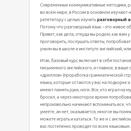
Современные коммуникативные методики, р
во всем мире, в России в основном изучают н
репетитору с целью изучить
разговорный а
Потому что разговорный язык – это живое об
Привет, как дела, откуда вы родом, как вам у 
проговорить, послушать ответы, попробоват
учили вы в школе и институте английский, или
Итак, базовый курс включает в себя постано
письменного английского, и главное, в ваше 
«дриллов» (проработка грамматической стру
языка, которые остаются у вас на подкорке и
имеют память руки, ноги. Все, кто играл на м
бросил, а через некоторое время попробовал
непроизвольно начинают вспоминать все, что
умеете, ан нет, оказывается, многое вы помн
можете играть и кататься. То же и с английск
вас постепенно проводят по всем языковым 