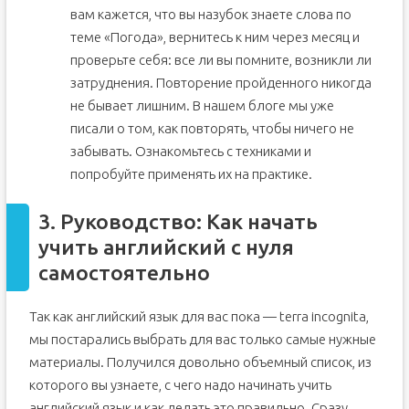
вам кажется, что вы назубок знаете слова по
теме «Погода», вернитесь к ним через месяц и
проверьте себя: все ли вы помните, возникли ли
затруднения. Повторение пройденного никогда
не бывает лишним. В нашем блоге мы уже
писали о том, как повторять, чтобы ничего не
забывать. Ознакомьтесь с техниками и
попробуйте применять их на практике.
3. Руководство: Как начать
учить английский с нуля
самостоятельно
Так как английский язык для вас пока — terra incognita,
мы постарались выбрать для вас только самые нужные
материалы. Получился довольно объемный список, из
которого вы узнаете, с чего надо начинать учить
английский язык и как делать это правильно. Сразу