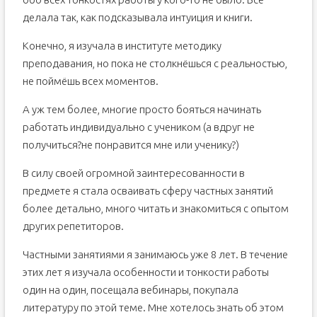
делала так, как подсказывала интуиция и книги.
4. Подведем итоги
Ошибки начинающих репетиторов
Конечно, я изучала в институте методику
преподавания, но пока не столкнёшься с реальностью,
не поймёшь всех моментов.
А уж тем более, многие просто бояться начинать
работать индивидуально с учеником (а вдруг не
получиться?не понравится мне или ученику?)
В силу своей огромной заинтересованности в
предмете я стала осваивать сферу частных занятий
более детально, много читать и знакомиться с опытом
других репетиторов.
Частными занятиями я занимаюсь уже 8 лет. В течение
этих лет я изучала особенности и тонкости работы
один на один, посещала вебинары, покупала
литературу по этой теме. Мне хотелось знать об этом