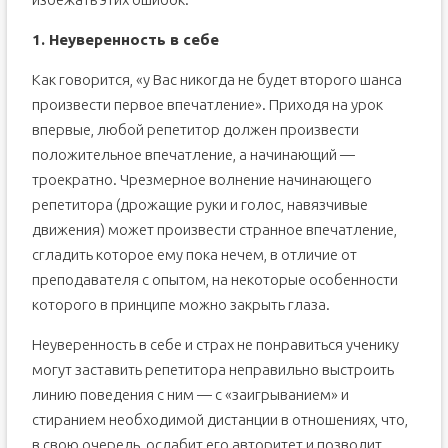
1. Неуверенность в себе
Как говорится, «у Вас никогда не будет второго шанса
произвести первое впечатление». Приходя на урок
впервые, любой репетитор должен произвести
положительное впечатление, а начинающий —
троекратно. Чрезмерное волнение начинающего
репетитора (дрожащие руки и голос, навязчивые
движения) может произвести странное впечатление,
сгладить которое ему пока нечем, в отличие от
преподавателя с опытом, на некоторые особенности
которого в принципе можно закрыть глаза.
Неуверенность в себе и страх не понравиться ученику
могут заставить репетитора неправильно выстроить
линию поведения с ним — с «заигрыванием» и
стиранием необходимой дистанции в отношениях, что,
в свою очередь, ослабит его авторитет и позволит