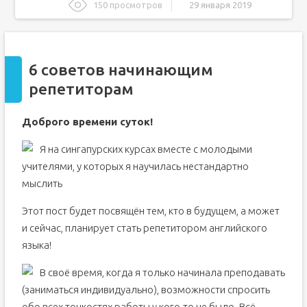
150 просмотров
29 января 2019
6 советов начинающим репетиторам
С чего начать учить английский язык: пошаговое
руководство
6 советов начинающим
1. Введение: Когда и как лучше начать учить английский
язык
репетиторам
2. Общие советы о том, как лучше учить английский
язык с нуля
Доброго времени суток!
3. Руководство: Как начать учить английский с нуля
самостоятельно
Я на сингапурских курсах вместе с молодыми
1. Изучите правила чтения английского языка
учителями, у которых я научилась нестандартно
2. Уточните, как произносятся слова
мыслить
3. Начните формировать словарный запас
4. Учите грамматику
Этот пост будет посвящён тем, кто в будущем, а может
и сейчас, планирует стать репетитором английского
5. Слушайте подкасты своего уровня
языка!
6. Смотрите новости на английском
7. Читайте простые тексты
В своё время, когда я только начинала преподавать
8. Установите полезные приложения
(заниматься индивидуально), возможности спросить
9. Занимайтесь онлайн
обо всех тонкостях работы у кого-то не было. Всё