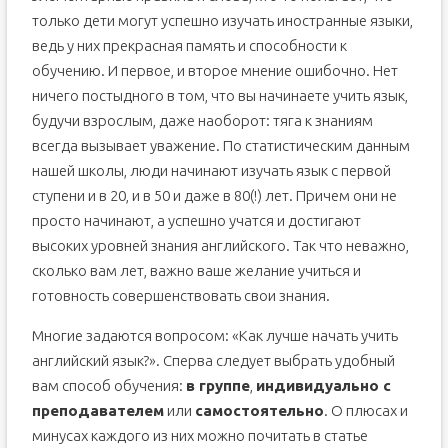
только дети могут успешно изучать иностранные языки,
ведь у них прекрасная память и способности к
обучению. И первое, и второе мнение ошибочно. Нет
ничего постыдного в том, что вы начинаете учить язык,
будучи взрослым, даже наоборот: тяга к знаниям
всегда вызывает уважение. По статистическим данным
нашей школы, люди начинают изучать язык с первой
ступени и в 20, и в 50 и даже в 80(!) лет. Причем они не
просто начинают, а успешно учатся и достигают
высоких уровней знания английского. Так что неважно,
сколько вам лет, важно ваше желание учиться и
готовность совершенствовать свои знания.
Многие задаются вопросом: «Как лучше начать учить
английский язык?». Сперва следует выбрать удобный
вам способ обучения:
в группе
,
индивидуально с
преподавателем
или
самостоятельно
. О плюсах и
минусах каждого из них можно почитать в статье