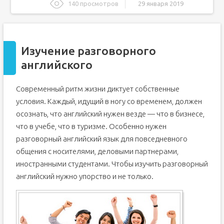
140 просмотров
29 января 2019
Изучение разговорного английского
С чего начать?
Изучение разговорного
Что нужно для изучения английского разговорного?
английского
Английский с нуля: как начать успешное изучение
Нуля не бывает!
Современный ритм жизни диктует собственные
Как поддерживать мотивацию?
условия. Каждый, идущий в ногу со временем, должен
С кем учиться?
осознать, что английский нужен везде — что в бизнесе,
Самостоятельное изучение английского с нуля
что в учебе, что в туризме. Особенно нужен
С чего начать подготовку?
разговорный английский язык для повседневного
Как изучать английский самому?
общения с носителями, деловыми партнерами,
Первые шаги в английском: с чего начать?
иностранными студентами. Чтобы изучить разговорный
Содержание статьи: обучение английскому языку
английский нужно упорство и не только.
самостоятельно с нуля
1. Алфавит: учим английский язык с нуля самостоятельно
и бесплатно
2. Звуки и правила чтения: выучить английский язык с
нуля самостоятельно и бесплатно