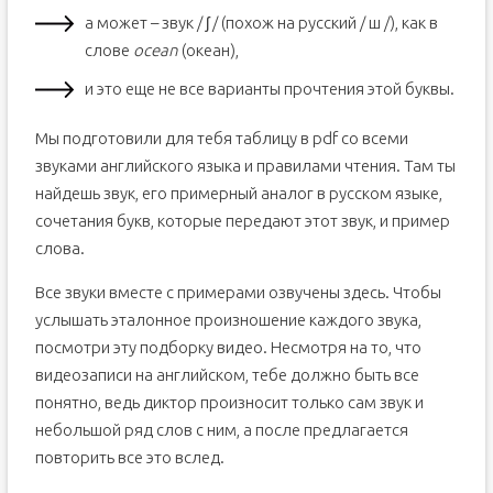
а может – звук / ʃ / (похож на русский / ш /), как в
слове
ocean
(океан),
и это еще не все варианты прочтения этой буквы.
Мы подготовили для тебя таблицу в pdf со всеми
звуками английского языка и правилами чтения. Там ты
найдешь звук, его примерный аналог в русском языке,
сочетания букв, которые передают этот звук, и пример
слова.
Все звуки вместе с примерами озвучены здесь. Чтобы
услышать эталонное произношение каждого звука,
посмотри эту подборку видео. Несмотря на то, что
видеозаписи на английском, тебе должно быть все
понятно, ведь диктор произносит только сам звук и
небольшой ряд слов с ним, а после предлагается
повторить все это вслед.