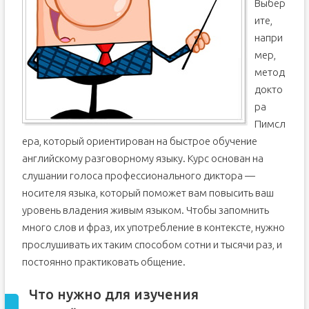
Выбер
ите,
напри
мер,
метод
докто
ра
Пимсл
ера, который ориентирован на быстрое обучение
английскому разговорному языку. Курс основан на
слушании голоса профессионального диктора —
носителя языка, который поможет вам повысить ваш
уровень владения живым языком. Чтобы запомнить
много слов и фраз, их употребление в контексте, нужно
прослушивать их таким способом сотни и тысячи раз, и
постоянно практиковать общение.
Что нужно для изучения