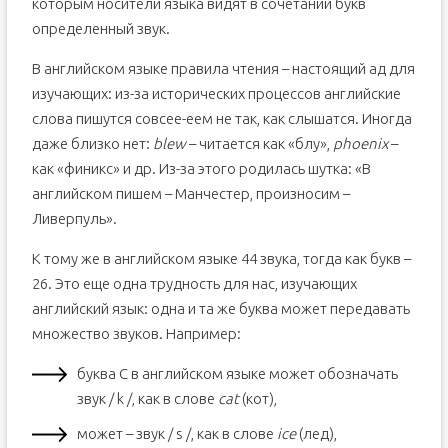
которым носители языка видят в сочетании букв
определенный звук.
В английском языке правила чтения – настоящий ад для
изучающих: из-за исторических процессов английские
слова пишутся совсее-еем не так, как слышатся. Иногда
даже близко нет:
blew
– читается как «блу»,
phoenix
–
как «финикс» и др. Из-за этого родилась шутка: «В
английском пишем – Манчестер, произносим –
Ливерпуль».
К тому же в английском языке 44 звука, тогда как букв –
26. Это еще одна трудность для нас, изучающих
английский язык: одна и та же буква может передавать
множество звуков. Например:
буква C в английском языке может обозначать
звук / k /, как в слове
cat
(кот),
может – звук / s /, как в слове
ice
(лед),