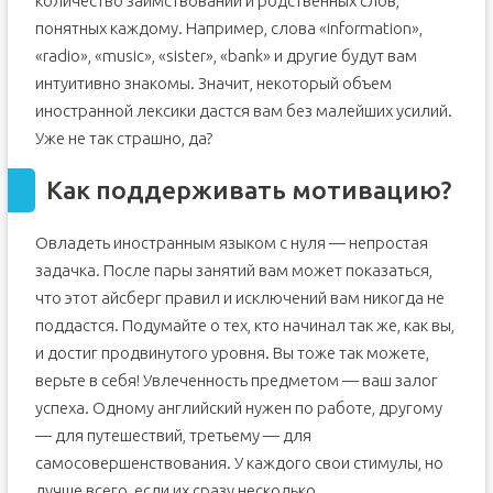
количество заимствований и родственных слов,
понятных каждому. Например, слова «information»,
«radio», «music», «sister», «bank» и другие будут вам
интуитивно знакомы. Значит, некоторый объем
иностранной лексики дастся вам без малейших усилий.
Уже не так страшно, да?
Как поддерживать мотивацию?
Овладеть иностранным языком с нуля — непростая
задачка. После пары занятий вам может показаться,
что этот айсберг правил и исключений вам никогда не
поддастся. Подумайте о тех, кто начинал так же, как вы,
и достиг продвинутого уровня. Вы тоже так можете,
верьте в себя! Увлеченность предметом — ваш залог
успеха. Одному английский нужен по работе, другому
— для путешествий, третьему — для
самосовершенствования. У каждого свои стимулы, но
лучше всего, если их сразу несколько.