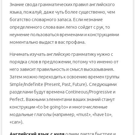
Знание свода грамматических правил английского
языка, пожалуй, даже чуть более существенно, чем
богатство словарного запаса. Если незнание
определенного слова вам легко сойдет с рук, то
неумение пользоваться временами и конструкциями
моментально выдаст в вас профана.
Начинать изучать английскую грамматику нужно с
порядка слов в предложении, потому что именно от
него зависит правильность и смысл высказывания.
Затем можно переходить к освоению времен группы
Simple/Indefinite (Present, Past, Future). Следующими
разделами будут времена Contineous/Progressive и
Perfect. Важными элементами ваших знаний станут
конструкции «to be going to» и многочисленные
модальные глаголы (например, «must», «have to»,
«can»).
Английский язык с нуля
одним дается быстрее и