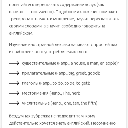
попытайтесь пересказать содержание вслух (как
вариант — письменно). Подобное изложение поможет
тренировать память и мышление, научит пересказывать
своими словами, а значит, свободно говорить на
английском.
Изучение иностранной лексики начинают с простейших
и наиболее часто употребляемых слов:
существительные (напр., a house, a man, an apple);
прилагательные (напр., big, great, good);
глаголы (напр., to do, to be, to get);
местоимения (напр., I, he, her);
числительные (напр., one, ten, the fifth).
Бездумная зубрежка не подходит тем, кому
действительно хочется знать английский. Несомненно,