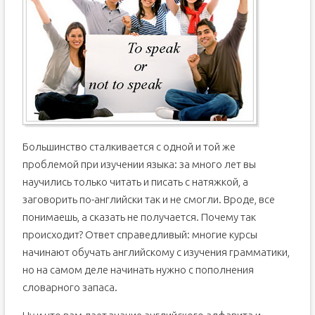
3. Первые слова: учить английский самостоятельно с
нуля бесплатно онлайн
4. Читаем книги: с чего начать изучение английского
языка самостоятельно
5. Английские фразы: как изучить английский язык
самостоятельно с нуля бесплатно
6. Учим грамматику английского языка для начинающих
7. Комплексно, со всех сторон: как учить английский
язык самостоятельно с нуля
8. Последнее, но не по важности! Как изучить английский
Большинство сталкивается с одной и той же
язык самостоятельно в домашних условиях с нуля
проблемой при изучении языка: за много лет вы
9. А что потом? Как выучить английский язык
самостоятельно дома с нуля быстро
научились только читать и писать с натяжкой, а
Английский язык учить самостоятельно онлайн с нуля
заговорить по-английски так и не смогли. Вроде, все
понимаешь, а сказать не получается. Почему так
происходит? Ответ справедливый: многие курсы
начинают обучать английскому с изучения грамматики,
но на самом деле начинать нужно с пополнения
словарного запаса.