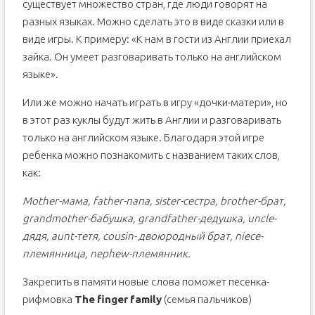
существует множество стран, где люди говорят на
разных языках. Можно сделать это в виде сказки или в
виде игры. К примеру: «К нам в гости из Англии приехал
зайка. Он умеет разговаривать только на английском
языке».
Или же можно начать играть в игру «дочки-матери», но
в этот раз куклы будут жить в Англии и разговаривать
только на английском языке. Благодаря этой игре
ребенка можно познакомить с названием таких слов,
как:
Mother-мама,
father-папа,
sister-сестра,
brother-брат,
grandmother-бабушка,
grandfather-дедушка,
uncle-
дядя,
aunt-тетя,
cousin- двоюродный брат,
niece-
племянница,
nephew-племянник.
Закрепить в памяти новые слова поможет песенка-
рифмовка
The
finger
family
(семья пальчиков)