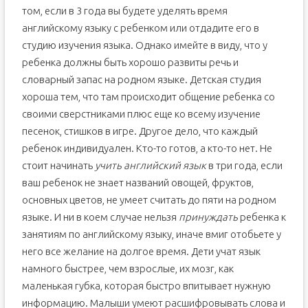
том, если в 3 года вы будете уделять время
английскому языку с ребенком или отдадите его в
студию изучения языка. Однако имейте в виду, что у
ребенка должны быть хорошо развиты речь и
словарный запас на родном языке. Детская студия
хороша тем, что там происходит общение ребенка со
своими сверстниками плюс еще ко всему изучение
песенок, стишков в игре. Другое дело, что каждый
ребенок индивидуален. Кто-то готов, а кто-то нет. Не
стоит начинать
учить английский язык
в три года, если
ваш ребенок не знает названий овощей, фруктов,
основных цветов, не умеет считать до пяти на родном
языке. И ни в коем случае нельзя
принуждать
ребенка к
занятиям по английскому языку, иначе вмиг отобьете у
него все желание на долгое время. Дети учат язык
намного быстрее, чем взрослые, их мозг, как
маленькая губка, которая быстро впитывает нужную
информацию. Малыши умеют расшифровывать слова и