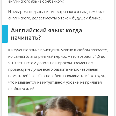
Как развивать самые значимые для ребенка сферы за
английского языка с ребёнком?
20-30 минут в день
Как заставить ребенка сосредоточиться?
И недаром, ведь знание иностранного языка, тем более
английского, делает мечты о таком будущем ближе.
Как избежать возможных ошибок?
Английский язык: когда
начинать?
К изучению языка приступить можно в любом возрасте,
но самый благоприятный период – это возраст с 1,5 до
9-10 лет. В этом довольно широком временном
промежутке лучше всего развита непроизвольная
память ребёнка. Он способен запоминать всё «с ходу»,
что называется, на интуитивном уровне, не прилагая
особых усилий.