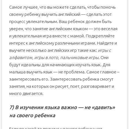
Самое лучшее, что вы можете сделать, чтобы помочь
своему ребенку выучить английский — сделать этот
процесс увлекательным. Ваш ребенок должен быть
уверен, что занятие английским языком — это веселая
и увлекательная игра вместе с мамой. Подкрепляйте
интерес к английскому различными играми. Найдите и
выучите несколько английских игр такие как:
игры с
алфавитом, игры в лото, пальчиковые игры
. Они
будут идеальны для начинающих изучать язык. Для
малыша выучить язык — не проблема. Самое главное –
заинтересовать его. Заинтересовать ребенка смогут
занятия, на которых он рисует, поет, разговаривает и
много двигается.
7)
В изучении языка важно — не «давить»
на своего ребенка
Если по какой-то причине у вашего ребенка нет