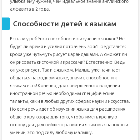
улыбка ему нужнее, чем идеальное знание английского
алфавита в 2 года.
Способности детей к языкам
Есть ли у ребёнка способности к изучению языков? Не
будут ли время и усилия потрачены зря? Представьте:
кроха уже чуть-чуть рисует карандашами. А сможет ли
он рисовать кисточкой и красками? Естественно! Ведь
он уже рисует. Так и с языком. Малыш уже начинает
общаться на родном языке, значит, способности к
языкам есть! Конечно, для совершенного владения
иностранной речью необходимы специфические
таланты, как и в любых других сферах науки и искусства.
Но если речь идёт об изучении языка для расширения
общего кругозора для того, чтобы иметь крепкую
основу для дальнейшего развития языковых навыков и
умений, это под силу любому малышу.