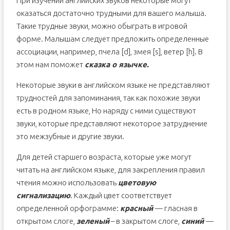
При изучении английских звуков некоторые могут
оказаться достаточно трудными для вашего малыша.
Такие трудные звуки, можно обыграть в игровой
форме. Малышам следует предложить определенные
ассоциации, например, пчела [d], змея [s], ветер [h]. В
этом нам поможет
сказка о язычке.
Некоторые звуки в английском языке не представляют
трудностей для запоминания, так как похожие звуки
есть в родном языке, Но наряду с ними существуют
звуки, которые представляют некоторое затруднение
это межзубные и другие звуки.
Для детей старшего возраста, которые уже могут
читать на английском языке, для закрепления правил
чтения можно использовать
цветовую
сигнализацию
. Каждый цвет соответствует
определенной орфограмме:
красный
— гласная в
открытом слоге,
зеленый
– в закрытом слоге,
синий
—