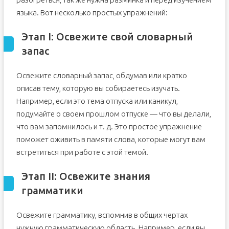
языка. Вот несколько простых упражнений:
Пользуйтесь приложениями и сайтами
Способы изучения английского языка в кратчайшие
сроки
Этап I: Освежите свой словарный
Главные советы по изучению языка
запас
Первые шаги в английском: с чего начать?
Содержание статьи: обучение английскому языку
Освежите словарный запас, обдумав или кратко
самостоятельно с нуля
описав тему, которую вы собираетесь изучать.
1. Алфавит: учим английский язык с нуля самостоятельно
Например, если это тема отпуска или каникул,
и бесплатно
подумайте о своем прошлом отпуске — что вы делали,
2. Звуки и правила чтения: выучить английский язык с
нуля самостоятельно и бесплатно
что вам запомнилось и т. д. Это простое упражнение
3. Первые слова: учить английский самостоятельно с
поможет оживить в памяти слова, которые могут вам
нуля бесплатно онлайн
встретиться при работе с этой темой.
4. Читаем книги: с чего начать изучение английского
языка самостоятельно
5. Английские фразы: как изучить английский язык
Этап II: Освежите знания
самостоятельно с нуля бесплатно
грамматики
6. Учим грамматику английского языка для начинающих
7. Комплексно, со всех сторон: как учить английский
язык самостоятельно с нуля
Освежите грамматику, вспомнив в общих чертах
8. Последнее, но не по важности! Как изучить английский
нужную грамматическую область. Например, если вы