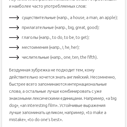
и наиболее часто употребляемых слов:
существительные (напр., a house, a man, an apple);
прилагательные (напр., big, great, good);
глаголы (напр., to do, to be, to get);
местоимения (напр., I, he, her);
числительные (напр., one, ten, the fifth).
Бездумная зубрежка не подходит тем, кому
действительно хочется знать английский. Несомненно,
быстрее всего запоминаются интернациональные
слова, а остальные лучше комбинировать с уже
знакомыми лексическими единицами. Например, «a big
dog», «an interesting film». Устойчивые выражения
лучше запоминать целиком, например, «to make a
mistake», «to do one’s best».