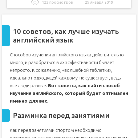
122 просмотров
29 января 2019
10 советов, как лучше изучать английский язык
Разминка перед занятиями
10 советов, как лучше изучать
Этап I: Освежите свой словарный запас
английский язык
Этап II: Освежите знания грамматики
Этап III: Спойте песню
Способов изучения английского языка действительно
Этап IV: Напечатайте короткий абзац на английском
много, и разобраться в их эффективности бывает
Этап V: Тысячью слов
непросто. К сожалению, «волшебной таблетки»,
Советы для успешного изучения английского языка
идеально подходящей каждому, не существует, ведь
Занимайтесь английским каждый день
все люди разные.
Вот советы, как найти способ
Изучайте английский вместе с друзьями
изучения английского, который будет оптимален
Изучайте английский различными методами
именно для вас.
Выбирайте темы, которые вам интересны
Разминка перед занятиями
С чего начать учить английский язык: пошаговое
руководство
Как учить английский с нуля самостоятельно
Как перед занятиями спортом необходимо
С чего начать учить английский язык?
разогреться, так же нужна разминка и перед изучением