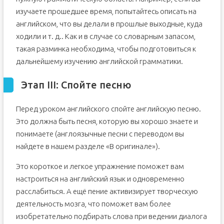
язык самостоятельно в домашних условиях с нуля
изучаете прошедшее время, попытайтесь описать на
9. А что потом? Как выучить английский язык
самостоятельно дома с нуля быстро
английском, что вы делали в прошлые выходные, куда
Английский язык учить самостоятельно онлайн с нуля
ходили и т. д.. Как и в случае со словарным запасом,
такая разминка необходима, чтобы подготовиться к
дальнейшему изучению английской грамматики.
Этап III: Спойте песню
Перед уроком английского спойте английскую песню.
Это должна быть песня, которую вы хорошо знаете и
понимаете (англоязычные песни с переводом вы
найдете в нашем разделе «В оригинале»).
Это короткое и легкое упражнение поможет вам
настроиться на английский язык и одновременно
расслабиться. А ещё пение активизирует творческую
деятельность мозга, что поможет вам более
изобретательно подбирать слова при ведении диалога