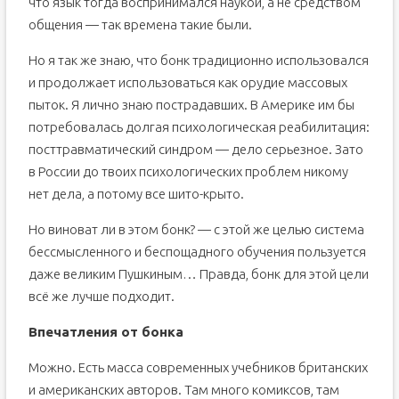
что язык тогда воспринимался наукой, а не средством
общения — так времена такие были.
Но я так же знаю, что бонк традиционно использовался
и продолжает использоваться как орудие массовых
пыток. Я лично знаю пострадавших. В Америке им бы
потребовалась долгая психологическая реабилитация:
посттравматический синдром — дело серьезное. Зато
в России до твоих психологических проблем никому
нет дела, а потому все шито-крыто.
Но виноват ли в этом бонк? — с этой же целью система
бессмысленного и беспощадного обучения пользуется
даже великим Пушкиным… Правда, бонк для этой цели
всё же лучше подходит.
Впечатления от бонка
Можно. Есть масса современных учебников британских
и американских авторов. Там много комиксов, там