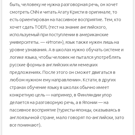
быть, человеку не нужна разговорная речь, он хочет
смотреть CNN и читать Агату Кристи в оригинале, то
есть ориентирован на пассивное восприятие. Тем, кто
хочет сдать TOEFL (тест на знание английского,
используемый при поступлении в американские
университеты. — «Итоги»), язык также нужен лишь на
уровне узнавания. А в школах нужно обучать системе и
логике языка, чтобы человек не пытался употреблять
русские формы в английских или немецких
предложениях. После этого он сможет двигаться в
любом нужном ему направлении». Кстати, в других
странах обучение языку в школах обычно имеет
конкретную цель — например, в Финляндии упор
делается на разговорную речь, а в Японии — на
пассивное восприятие (туристы-японцы, оказываясь в
англоязычной стране, мало говорят по-английски, зато
все понимают).