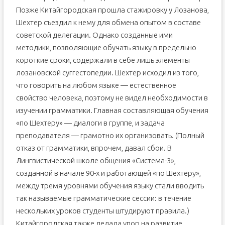
Позже Китайгородская прошла стажировку у Лозанова,
Шехтер съездил к нему для обмена опытом в составе
советской делегации. Однако созданные ими
методики, позволяющие обучать языку в предельно
короткие сроки, содержали в себе лишь элементы
лозановской суггестопедии. Шехтер исходил из того,
что говорить на любом языке — естественное
свойство человека, поэтому не видел необходимости в
изучении грамматики. Главная составляющая обучения
«по Шехтеру» — диалоги в группе, и задача
преподавателя — грамотно их организовать. (Полный
отказ от грамматики, впрочем, давал сбои. В
Лингвистической школе общения «Система-3»,
созданной в начале 90-х и работающей «по Шехтеру»,
между тремя уровнями обучения языку стали вводить
так называемые грамматические сессии: в течение
нескольких уроков студенты штудируют правила.)
Китайгородская также делала упор на развитие