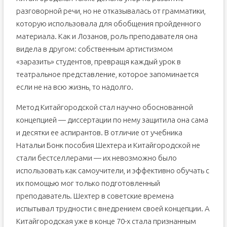
разговорной речи, но не отказывалась от грамматики,
которую использовала для обобщения пройденного
материала. Как и Лозанов, роль преподавателя она
видела в другом: собственным артистизмом
«заразить» студентов, превращя каждый урок в
театральное представление, которое запоминается
если не на всю жизнь, то надолго.
Метод Китайгородской стал научно обоснованной
концепцией — диссертации по нему защитила она сама
и десятки ее аспирантов. В отличие от учебника
Натальи Бонк пособия Шехтера и Китайгородской не
стали бестселлерами — их невозможно было
использовать как самоучители, и эффективно обучать с
их помощью мог только подготовленный
преподаватель. Шехтер в советские времена
испытывал трудности с внедрением своей концепции. А
Китайгородская уже в конце 70-х стала признанным