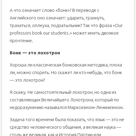
А что означает слово «бонк»? В переводе с
Английского оно означает: ударить, трахнуть,
трахаться, оплеуха, подзатыльник? Так что фраза «Our
professors bonk our students.» может иметь двоякое
прочтение.
Бонк — это лохотрон
Хороша ли классическая бонковская методика, плоха
ли, можно спорить. Но скажет ли кто-нибудь, что бонк
— это лохотрон?
Я скажу. Не самостоятельный лохотрон, но одна из
составляющих Величайшего Лохотрона, который по
недоразумению назывался Марксизмом-Ленинизмом.
Задача того времени была показать, что язык — это не
средство человеческого общения, а великая наука —
столь же великая, как и История Партии или