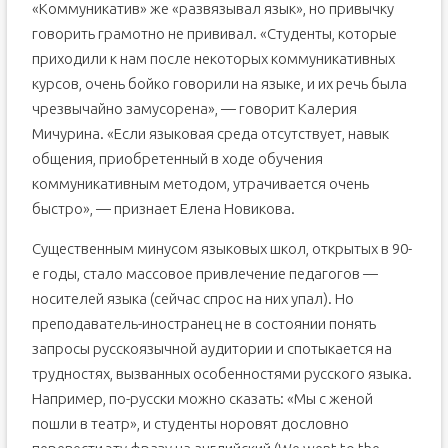
«Коммуникатив» же «развязывал язык», но привычку
говорить грамотно не прививал. «Студенты, которые
приходили к нам после некоторых коммуникативных
курсов, очень бойко говорили на языке, и их речь была
чрезвычайно замусорена», — говорит Калерия
Мичурина. «Если языковая среда отсутствует, навык
общения, приобретенный в ходе обучения
коммуникативным методом, утрачивается очень
быстро», — признает Елена Новикова.
Существенным минусом языковых школ, открытых в 90-
е годы, стало массовое привлечение педагогов —
носителей языка (сейчас спрос на них упал). Но
преподаватель-иностранец не в состоянии понять
запросы русскоязычной аудитории и спотыкается на
трудностях, вызванных особенностями русского языка.
Например, по-русски можно сказать: «Мы с женой
пошли в театр», и студенты норовят дословно