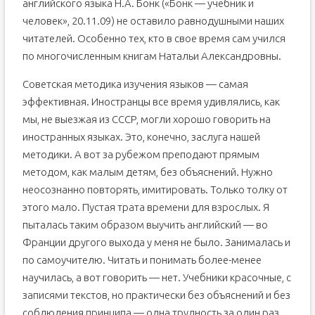
английского языка Н.А. Бонк («Бонк — учебник и
человек», 20.11.09) не оставило равнодушными наших
читателей. Особенно тех, кто в свое время сам учился
по многочисленным книгам Натальи Александровны.
Советская методика изучения языков — самая
эффективная. Иностранцы все время удивлялись, как
мы, не выезжая из СССР, могли хорошо говорить на
иностранных языках. Это, конечно, заслуга нашей
методики. А вот за рубежом преподают прямым
методом, как малым детям, без объяснений. Нужно
неосознанно повторять, имитировать. Только толку от
этого мало. Пустая трата времени для взрослых. Я
пыталась таким образом выучить английский — во
Франции другого выхода у меня не было. Занималась и
по самоучителю. Читать и понимать более-менее
научилась, а вот говорить — нет. Учебники красочные, с
записями текстов, но практически без объяснений и без
соблюдения принципа — одна трудность за один раз.