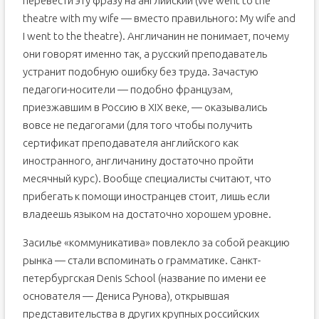
перевести эту фразу на английский (We went to the
theatre with my wife — вместо правильного: My wife and
I went to the theatre). Англичанин не понимает, почему
они говорят именно так, а русский преподаватель
устранит подобную ошибку без труда. Зачастую
педагоги-носители — подобно французам,
приезжавшим в Россию в XIX веке, — оказывались
вовсе не педагогами (для того чтобы получить
сертификат преподавателя английского как
иностранного, англичанину достаточно пройти
месячный курс). Вообще специалисты считают, что
прибегать к помощи иностранцев стоит, лишь если
владеешь языком на достаточно хорошем уровне.
Засилье «коммуникатива» повлекло за собой реакцию
рынка — стали вспоминать о грамматике. Санкт-
петербургская Denis School (название по имени ее
основателя — Дениса Рунова), открывшая
представительства в других крупных российских