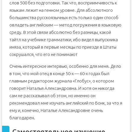
слов 500 без подготовки. Так что, восприимчивость к
языкам лежит на генном уровне. Для абсолютного
большинства русскоязычных есть только один способ
овладеть английским — метод погружения в языковую
среду. В этой связи абсолютно без разницы, какой
тайтл на учебнике грамматики, ибо видел выпускника
иняза, который в первые месяцы по приезде в Штаты
сокрушался, что его не понимают
Очень интересное интервью, особенно для меня. Дело
в том, что мой отец в конце 50-х — 60-х годах был
главным редактором журнала «Глобус», о котором
говорит Наталья Александровна. И хотя он никогда
сам не рассказывал об этом, но именно он
рекомендовал мне изучать английский по Бонк, за что я
ему и, конечно, Наталье Александровне очень
благодарен.
Самостоятельное изучение