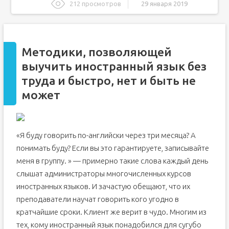
212 просмотров
29 января 2019
Методики, позволяющей выучить иностранный язык без
труда и быстро, нет и быть не может
Куда податься?
Методики, позволяющей
"По "Бонку" я самостоятельно выучил язык"
выучить иностранный язык без
Самостоятельное изучение английского по бонку
труда и быстро, нет и быть не
может
«Я буду говорить по-английски через три месяца? А
понимать буду? Если вы это гарантируете, записывайте
меня в группу. » — примерно такие слова каждый день
слышат администраторы многочисленных курсов
иностранных языков. И зачастую обещают, что их
преподаватели научат говорить кого угодно в
кратчайшие сроки. Клиент же верит в чудо. Многим из
тех, кому иностранный язык понадобился для сугубо