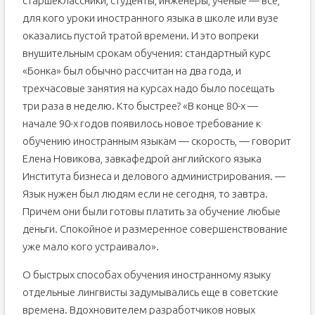
старшеклассники, студенты, инженеры, ученые — все,
для кого уроки иностранного языка в школе или вузе
оказались пустой тратой времени. И это вопреки
внушительным срокам обучения: стандартный курс
«Бонка» был обычно рассчитан на два года, и
трехчасовые занятия на курсах надо было посещать
три раза в неделю. Кто быстрее? «В конце 80-х —
начале 90-х годов появилось новое требование к
обучению иностранным языкам — скорость, — говорит
Елена Новикова, завкафедрой английского языка
Института бизнеса и делового администрирования. —
Язык нужен был людям если не сегодня, то завтра.
Причем они были готовы платить за обучение любые
деньги. Спокойное и размеренное совершенствование
уже мало кого устраивало».
О быстрых способах обучения иностранному языку
отдельные лингвисты задумывались еще в советские
времена. Вдохновителем разработчиков новых