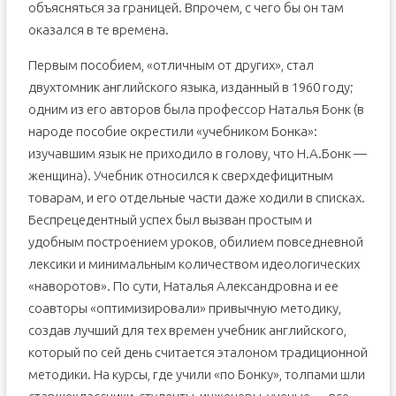
объясняться за границей. Впрочем, с чего бы он там
оказался в те времена.
Первым пособием, «отличным от других», стал
двухтомник английского языка, изданный в 1960 году;
одним из его авторов была профессор Наталья Бонк (в
народе пособие окрестили «учебником Бонка»:
изучавшим язык не приходило в голову, что Н.А.Бонк —
женщина). Учебник относился к сверхдефицитным
товарам, и его отдельные части даже ходили в списках.
Беспрецедентный успех был вызван простым и
удобным построением уроков, обилием повседневной
лексики и минимальным количеством идеологических
«наворотов». По сути, Наталья Александровна и ее
соавторы «оптимизировали» привычную методику,
создав лучший для тех времен учебник английского,
который по сей день считается эталоном традиционной
методики. На курсы, где учили «по Бонку», толпами шли