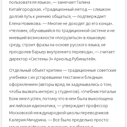
пользователя языка», — замечает Галина
Китайгородская. «Традиционный метод — слишком
долгий путь к умению общаться, — подтверждает
Елена Новикова. — Многие не доходят до его конца».
«Человек, обучавшийся по традиционной системе и не
имевший возможности «погрузиться» в языковую
среду, строит фразы на основе русского языка, не
преодолев барьер внутреннего перевода», — считает
директор «Системы-3» Арнольд Рубинштейн.
Отдельный объект критики — традиционные советские
учебники с их устаревшими текстами и бледным
оформлением (авторы вряд ли задумывались о том,
чтобы вызвать интерес у студентов). «Учебник Натальи
Бонк имел успех, потому что в нем была выхолощена
английская идиоматика, — утверждает профессор
Московской международной школы переводчиков
Калерия Мичурина. — Все было предельно просто:
меня зовут Иванов, я инженер, я работаю в