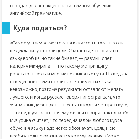
городах, делает акцент на системном обучении
английской грамматике.
Куда податься?
«Самое уязвимое место многих курсов в том, что они
не декларируют свои цели. Считается, что они учат
языку вообще, но так не бывает, — размышляет
Калерия Мичурина. — По такому же принципу
работают школы и многие неязыковые вузы. Но ведь за
отведенное время освоить все элементы языка
невозможно, поэтому результаты оставляют желать
лучшего. И когда русские говорят иностранцам, что
учили язык десять лет — шесть в школе и четыре в вузе,
— те недоумевают: почему же они говорят так плохо?»
Мичурина считает, что перед началом любого курса
обучения языку надо четко обозначать цель, и ею
необязательно оказывается коммуникация: «Может