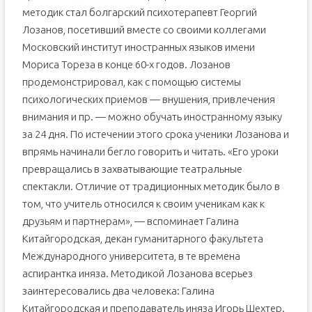
методик стал болгарский психотерапевт Георгий
Лозанов, посетивший вместе со своими коллегами
Московский институт иностранных языков имени
Мориса Тореза в конце 60-х годов. Лозанов
продемонстрировал, как с помощью системы
психологических приемов — внушения, привлечения
внимания и пр. — можно обучать иностранному языку
за 24 дня. По истечении этого срока ученики Лозанова и
впрямь начинали бегло говорить и читать. «Его уроки
превращались в захватывающие театральные
спектакли. Отличие от традиционных методик было в
том, что учитель относился к своим ученикам как к
друзьям и партнерам», — вспоминает Галина
Китайгородская, декан гуманитарного факультета
Международного университета, в те времена
аспирантка иняза. Методикой Лозанова всерьез
заинтересовались два человека: Галина
Китайгородская и преподаватель иняза Игорь Шехтер.