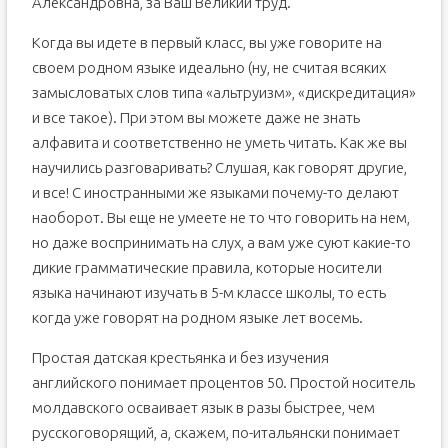
Александровна, за Ваш Великий труд.
Когда вы идете в первый класс, вы уже говорите на
своем родном языке идеально (ну, не считая всяких
замысловатых слов типа «альтруизм», «дискредитация»
и все такое). При этом вы можете даже не знать
алфавита и соответственно не уметь читать. Как же вы
научились разговаривать? Слушая, как говорят другие,
и все! С иностранными же языками почему-то делают
наоборот. Вы еще не умеете не то что говорить на нем,
но даже воспринимать на слух, а вам уже суют какие-то
дикие грамматические правила, которые носители
языка начинают изучать в 5-м классе школы, то есть
когда уже говорят на родном языке лет восемь.
Простая датская крестьянка и без изучения
английского понимает процентов 50. Простой носитель
молдавского осваивает язык в разы быстрее, чем
русскоговорящий, а, скажем, по-итальянски понимает