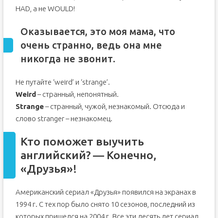
HAD, а не WOULD!
Оказывается, это моя мама, что
очень странно, ведь она мне
никогда не звонит.
Не путайте ‘weird’ и ‘strange’.
Weird
– странный, непонятный.
Strange
– странный, чужой, незнакомый. Отсюда и
слово stranger – незнакомец.
Кто поможет выучить
английский? — Конечно,
«Друзья»!
Американский сериал «Друзья» появился на экранах в
1994 г. С тех пор было снято 10 сезонов, последний из
которых пришелся на 2004 г. Все эти десять лет сериал