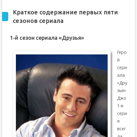
Краткое содержание первых пяти
сезонов сериала
1-й сезон сериала «Друзья»
Геро
й
сери
ала
«Дру
зья»
Джо
1-я
сери
я
всег
да