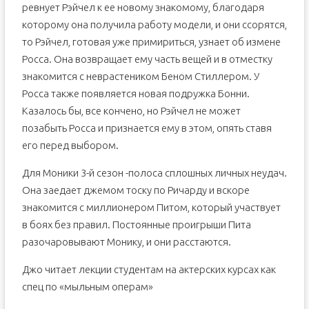
ревнует Рэйчел к ее новому знакомому, благодаря
которому она получила работу модели, и они ссорятся,
то Рэйчел, готовая уже примириться, узнает об измене
Росса. Она возвращает ему часть вещей и в отместку
знакомится с неврастеником Беном Стиллером. У
Росса также появляется новая подружка Бонни.
Казалось бы, все кончено, но Рэйчел не может
позабыть Росса и признается ему в этом, опять ставя
его перед выбором.
Для Моники 3-й сезон -полоса сплошных личных неудач.
Она заедает джемом тоску по Ричарду и вскоре
знакомится с миллионером Питом, который участвует
в боях без правил. Постоянные проигрыши Пита
разочаровывают Монику, и они расстаются.
Джо читает лекции студентам на актерских курсах как
спец по «мыльным операм»