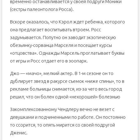
временно останавливается у своей подруги Моники
(сестры палеонтолога Росса).
Вскоре оказалось, что Кэрол ждет ребенка, которого
она предлагает воспитывать втроем. Росс
задумывается. Попутно он заводит экзотическую
обезьянку-сорванца Марселя и посещает курсы
«отцовства». Однажды Марсель проглатывает буквы
от игры и Росс отдает его в зоопарк.
Джо — «мачо», мелкий актер. В 1-м сезоне он то
дублирует звезд в ракурсе съемок «ниже спины», то в
рекламе больницы снимается, из-за чего весь город
решил, что он болен одной «нехорошей» болезнью
Закомплексованному Чендлеру вечно не везет с
девушками и подчиненными по работе. Он постоянно
то ссорится, то опять мирится со своей подругой
Дженис.