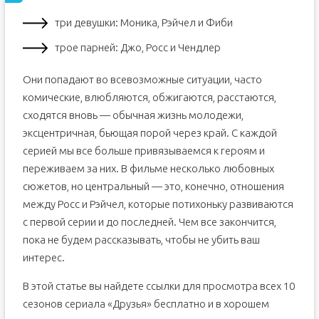
три девушки: Моника, Рэйчел и Фиби
трое парней: Джо, Росс и Чендлер
Они попадают во всевозможные ситуации, часто
комические, влюбляются, обжигаются, расстаются,
сходятся вновь — обычная жизнь молодежи,
эксцентричная, бьющая порой через край. С каждой
серией мы все больше привязываемся к героям и
переживаем за них. В фильме несколько любовных
сюжетов, но центральный — это, конечно, отношения
между Росс и Рэйчел, которые потихоньку развиваются
с первой серии и до последней. Чем все закончится,
пока не будем рассказывать, чтобы не убить ваш
интерес.
В этой статье вы найдете ссылки для просмотра всех 10
сезонов сериала «Друзья» бесплатно и в хорошем