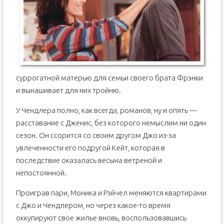
суррогатной матерью для семьи своего брата Фрэнки
и вынашивает для них тройню.
У Чендлера полно, как всегда, романов, ну и опять —
расставание с Дженис, без которого немыслим ни один
сезон. Он ссорится со своим другом Джо из-за
увлеченности его подругой Кейт, которая в
последствие оказалась весьма ветреной и
непостоянной.
Проиграв пари, Моника и Рэйчел меняются квартирами
с Джо и Чендлером, но через какое-то время
оккупируют свое жилье вновь, воспользовавшись