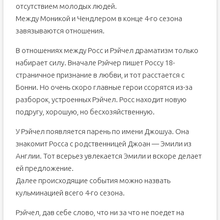
отсутствием молодых людей.
Между Моникой и Чендлером в конце 4-го сезона
завязываются отношения.
В отношениях между Росс и Рэйчел драматизм только
набирает силу. Вначале Рэйчер пишет Россу 18-
страничное признание в любви, и тот расстается с
Бонни. Но очень скоро главные герои ссорятся из-за
разборок, устроенных Рэйчел. Росс находит новую
подругу, хорошую, но бесхозяйственную.
У Рэйчел появляется парень по имени Джошуа. Она
знакомит Росса с родственницей Джоан — Эмили из
Англии. Тот всерьез увлекается Эмили и вскоре делает
ей предложение.
Далее происходящие события можно назвать
кульминацией всего 4-го сезона.
Рэйчел, дав себе слово, что ни за что не поедет на