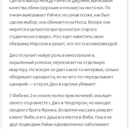
сделать выбор между Рэйчел и Джулией, выписывая
качества обеих (хорошие и плохие) на листочке. По
очкам выигрывает Рэйчел, но узнав позже, как был
сделан выбор, она обижается на Росса. Вскоре они
мирятся и целуются при просмотре старого
студенческого видео. Росс едет навестить свою
обезьянку Марселя и узнает, что тот стал кинозвездой.
Джо получает новую роль в киносериале и,
окрыленный успехом, переезжает на отдельную
квартиру. Но вскоре он дает какое-то интервью, сильно
обидевшее сценариста, из-за чего тот переделывает
сценарий — и героя Джо в картине убивают
У Фиби во 2-м сезоне полно приключений: она ищет
своего отца вместе с Джо и Чендлером, но находит
сводного брата Фрэнка. Во время массажа умирает
клиент Фиби, и его душа вселяется в Фиби. Она и ее
друг подводник Райан одновременно заболевают