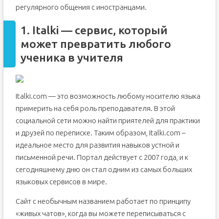
Puzzle English
регулярного общения с иностранцами.
EnglishDom
1. Italki — cервис, который
20 бесплатных сайтов для изучения английского языка
может превратить любого
ученика в учителя
Italki.com — это возможность любому носителю языка
примерить на себя роль преподавателя. В этой
социальной сети можно найти приятелей для практики
и друзей по переписке. Таким образом, Italki.com –
идеальное место для развития навыков устной и
письменной речи. Портал действует с 2007 года, и к
сегодняшнему дню он стал одним из самых больших
языковых сервисов в мире.
Сайт с необычным названием работает по принципу
«живых чатов», когда вы можете переписываться с