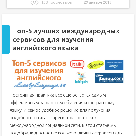
138 просмотров
29 января 2019
Топ-5 лучших международных сервисов для изучения
английского языка
1. Italki — cервис, который может превратить любого
ученика в учителя
Топ-5 лучших международных
2. Busuu – коммьюнити, где можно найти приятелей из
сервисов для изучения
любой страны
английского языка
3. Mylanguageexchange — множество уникальных
функций в одном месте
4. Lang-8 — портал для проверки ваших навыков в
письме
5. Interpals — Facebook языковой направленности
Как выучить английский язык самостоятельно с нуля,
лучшие сайты, приложения и сервисы
ТОП- 5 сервисов изучения английского языка
Постоянная практика все еще остается самым
Дополнительные приложения и сайты изучения
эффективным вариантом обучения иностранному
английского языка
языку. И самое удобное решение для получения
Вам также будет интересно
подобного опыта – зарегистрироваться в
Курсы изучения английского языка
международной социальной сети. В этой статье мы
Топ-3 сайта поиска репетиторов, тренеров и
специалистов разных областей
подобрали для вас несколько отличных сервисов для