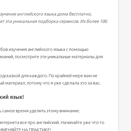
кий язык с нуля
изучение английского языка дома бесплатно,
уля самостоятельно
т эта уникальная подборка сервисов. Их более 100.
ка
обов изучения английского языка с помощью
 знаний, посмотрите эти уникальные материалы для
подсказкой для каждого. По крайней мере вам не
й материал, потому что я уже сделала это за вас.
кий язык!
рь самое время уделить этому внимание.
интернета все про английский. Начинайте уже что-то
ПРИМЕНЯЙТЕ НА ПРАКТИКЕ!