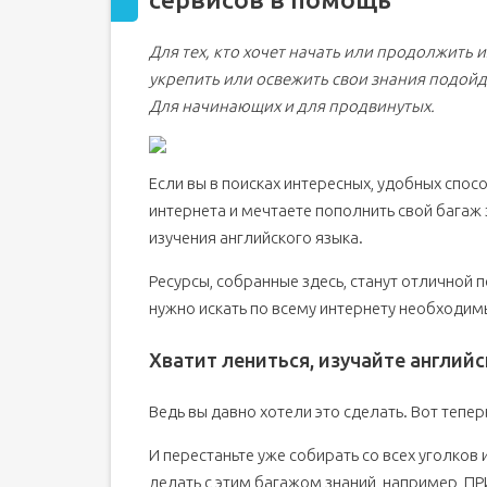
2. Общие советы о том, как лучше учить английс
Для тех, кто хочет начать или продолжить 
3. Руководство: Как начать учить английский с н
укрепить или освежить свои знания подойде
1. Изучите правила чтения английского язы
Для начинающих и для продвинутых.
2. Уточните, как произносятся слова
3. Начните формировать словарный запас
4. Учите грамматику
Если вы в поисках интересных, удобных спос
5. Слушайте подкасты своего уровня
интернета и мечтаете пополнить свой багаж
изучения английского языка.
6. Смотрите новости на английском
7. Читайте простые тексты
Ресурсы, собранные здесь, станут отличной 
8. Установите полезные приложения
нужно искать по всему интернету необходимы
9. Занимайтесь онлайн
Хватит лениться, изучайте английс
4. Подведем итоги
Английские слова на тему «Дом»
Ведь вы давно хотели это сделать. Вот тепе
Vocabulary (Словарный запас)
И перестаньте уже собирать со всех уголков 
делать с этим багажом знаний, например, 