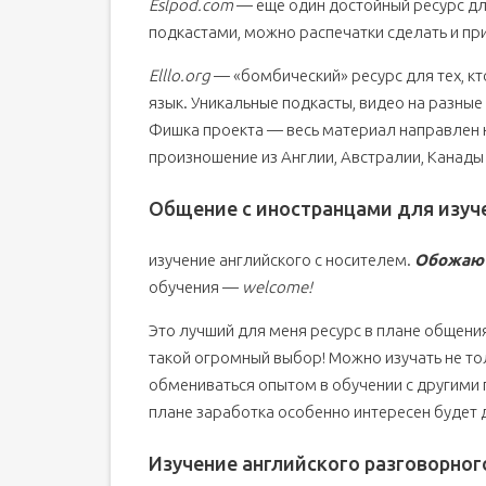
Eslpod.com
— еще один достойный ресурс для 
подкастами, можно распечатки сделать и пр
Elllo.org
— «бомбический» ресурс для тех, кт
язык. Уникальные подкасты, видео на разные 
Фишка проекта — весь материал направлен н
произношение из Англии, Австралии, Канады 
Общение с иностранцами для изуч
изучение английского с носителем.
Обожаю 
обучения —
welcome!
Это лучший для меня ресурс в плане общени
такой огромный выбор! Можно изучать не толь
обмениваться опытом в обучении с другими 
плане заработка особенно интересен будет
Изучение английского разговорно