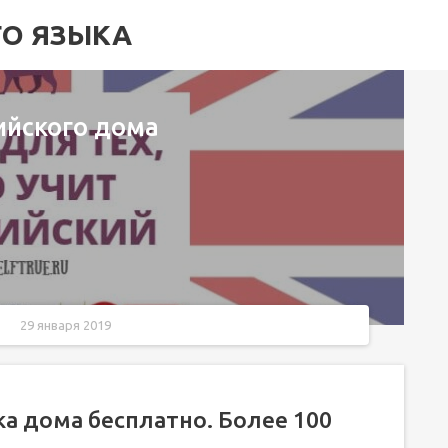
ГО ЯЗЫКА
ийского дома
29 января 2019
олее 100 сервисов в помощь
 бесплатно
а дома бесплатно. Более 100
е руководство
глийский язык