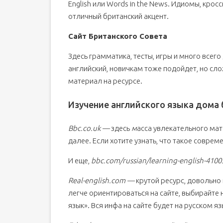
English или Words in the News. Идиомы, кро
отличный британский акцент.
Сайт Британского Совета
Здесь грамматика, тесты, игры и много всего 
английский, новичкам тоже подойдет, но слож
материал на ресурсе.
Изучение английского языка дома 
Bbc.co.uk —
здесь
м
асса увлекательного мат
далее. Если хотите узнать, что такое совре
И еще,
bbc.com/russian/learning-english-410
Real-english.com —
крутой ресурс, довольно 
легче ориентироваться на сайте, выбирайте 
язык». Вся инфа на сайте будет на русском яз