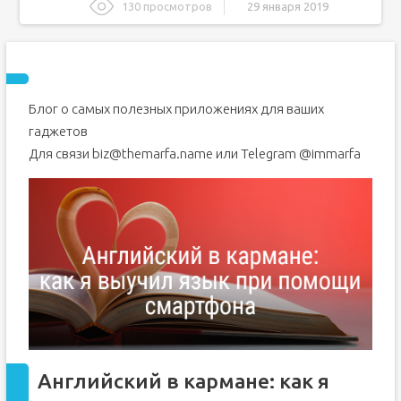
130 просмотров
29 января 2019
Английский в кармане: как я выучил язык при помощи
смартфона
Инструменты
Блог о самых полезных приложениях для ваших
10 лучших приложений для изучения английского на
гаджетов
Android
Для связи biz@themarfa.name или Telegram @immarfa
English Grammar Test
Dictionary.com
Vocabulary
Urban Dictionary
Google Translate
Яндекс переводчик
3 лучших приложения для изучения английского языка
на смартфоне
Fun Easy Learn
Английский в кармане: как я