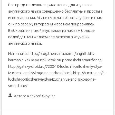
Все представленные приложения для изучения
английского языка совершенно бесплатны и просты в
использовании. Мы не смогли выбрать лучшее из них,
они по своему интересны и все нам понравились.
Выбирайте на свой вкус, какое из них вам больше
подойдет. Мы желаем вам успехов в изучении
английского языка.
Источники: http://blog.themarfa.name/anghliiskii-v-
karmanie-kak-ia-vyuchil-iazyk-pri-pomoshchi-smartfona/,
http://galaxy-droid.ru/7200-10-luchshih-prilozheniy-dlya-
izuchenii-angliyskogo-na-android.html, http://v-mire.net/3-
luchshix-prilozheniya-dlya-izucheniya-anglijskogo-na-
smartfone/
Автор:
Алексей Фрунза