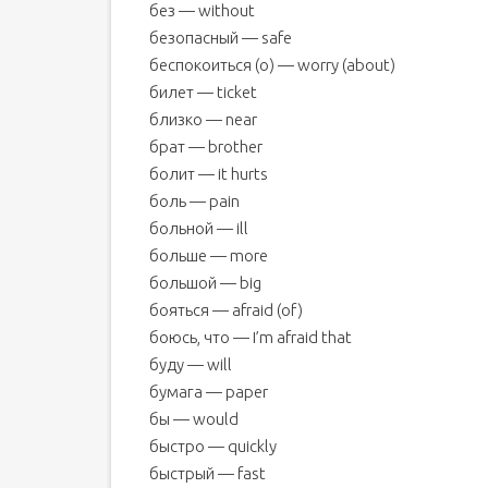
без — without
безопасный — safe
беспокоиться (о) — worry (about)
билет — ticket
близко — near
брат — brother
болит — it hurts
боль — pain
больной — ill
больше — more
большой — big
бояться — afraid (of)
боюсь, что — I’m afraid that
буду — will
бумага — paper
бы — would
быстро — quickly
быстрый — fast