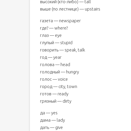
высокий (кто-либо) — tall
выше (по лестнице) — upstairs
газета — newspaper
где? — where?
глаз — eye
глупый — stupid
говорить — speak, talk
год — year
голова — head
голодный — hungry
голос — voice
город — city, town
готов — ready
грязный — dirty
да — yes
дама — lady
дать — give