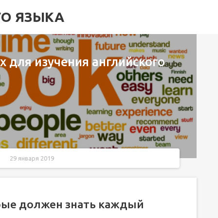
ГО ЯЗЫКА
х для изучения английского
29 января 2019
ждый
ком
орые должен знать каждый