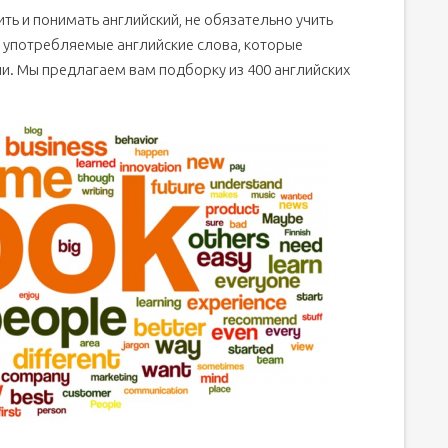
ить и понимать английский, не обязательно учить
ия на каждый день с флэш-карточками
е употребляемые английские слова, которые
альность
и. Мы предлагаем вам подборку из 400 английских
я словарного запаса
ку?
: полезная лексика и советы для запоминания