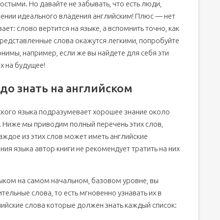
стыми. Но давайте не забывать, что есть люди,
лении идеального владения английским! Плюс — нет
ает: слово вертится на языке, а вспомнить точно, как
 представленные слова окажутся легкими, попробуйте
нимы, например, если же вы найдете для себя эти
х на будущее!
до знать на английском
ского языка подразумевает хорошее знание около
. Ниже мы приводим полный перечень этих слов,
каждое из этих слов может иметь английские
ния языка автор книги не рекомендует тратить на них
зыком на самом начальном, базовом уровне, вы
тельные слова, то есть мгновенно узнавать их в
глийские слова которые должен знать каждый список: