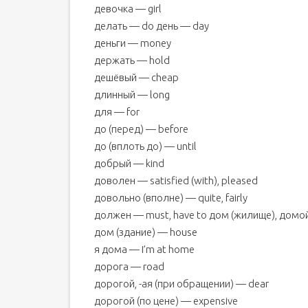
девочка — girl
делать — do день — day
деньги — money
держать — hold
дешёвый — cheap
длинный — long
для — for
до (перед) — before
до (вплоть до) — until
добрый — kind
доволен — satisfied (with), pleased
довольно (вполне) — quite, fairly
должен — must, have to дом (жилище), дом
дом (здание) — house
я дома — I’m at home
дорога — road
дорогой, -ая (при обращении) — dear
дорогой (по цене) — expensive