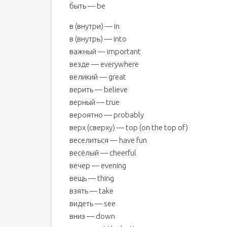
быть — be
в (внутри) — in
в (внутрь) — into
важный — important
везде — everywhere
великий — great
верить — believe
верный — true
вероятно — probably
верх (сверху) — top (on the top of)
веселиться — have fun
весёлый — cheerful
вечер — evening
вещь — thing
взять — take
видеть — see
вниз — down