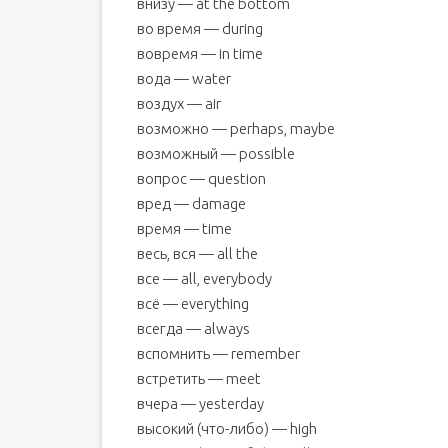
внизу — at the bottom
во время — during
вовремя — in time
вода — water
воздух — air
возможно — perhaps, maybe
возможный — possible
вопрос — question
вред — damage
время — time
весь, вся — all the
все — all, everybody
всё — everything
всегда — always
вспомнить — remember
встретить — meet
вчера — yesterday
высокий (что-либо) — high