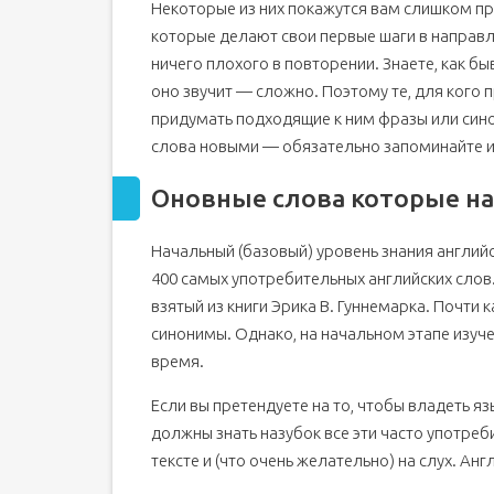
Некоторые из них покажутся вам слишком про
которые делают свои первые шаги в направ
ничего плохого в повторении. Знаете, как быв
оно звучит — сложно. Поэтому те, для кого
придумать подходящие к ним фразы или сино
слова новыми — обязательно запоминайте и
Оновные слова которые на
Начальный (базовый) уровень знания англий
400 самых употребительных английских слов
взятый из книги Эрика В. Гуннемарка. Почти 
синонимы. Однако, на начальном этапе изуче
время.
Если вы претендуете на то, чтобы владеть я
должны знать назубок все эти часто употреби
тексте и (что очень желательно) на слух. Ан