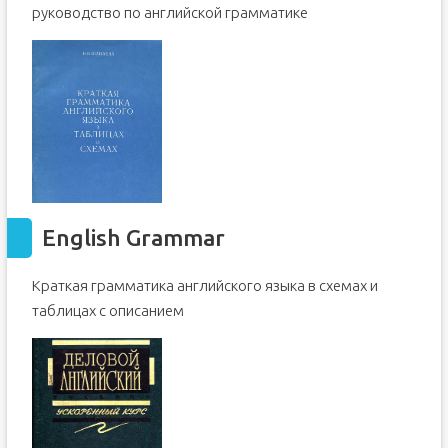
руководство по английской грамматике
Английский в комиксах
Письма по-английски на все случаи жизни
GMAT Official Guide Review 2016
Современный американский английский в диалогах
Загадки на английском языке для начальной школы
Все времена английского языка за час
Русско-английский визуальный словарь
500 слов, фраз и идиом для подготовки к TOEFL
English Grammar
Business english: деловой английский язык
Английская грамматика для ленивых
Краткая грамматика английского языка в схемах и
600 неправильных глаголов английского языка
таблицах с описанием
Учебники английского языка для начинающих: какие
пособия взять новичку
4 учебника английского, которые понадобятся
начинающим
1. Универсальный учебник английского для
начинающих
2. Учебник для активизации словарного запаса