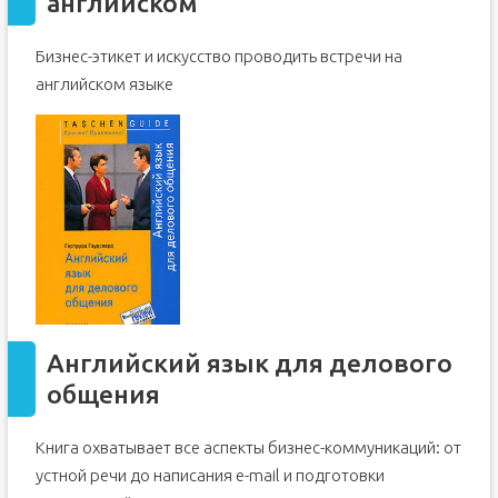
английском
Книги для чтения
Деловой английский
Бизнес-этикет и искусство проводить встречи на
английском языке
Английский язык для делового
общения
Книга охватывает все аспекты бизнес-коммуникаций: от
устной речи до написания e-mail и подготовки