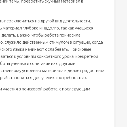
нии темы, превратить скучный материал в
ть переключиться на другой вид деятельности,
ь материал глубоко и надолго, так как учащиеся
 делать. Важно, чтобы работа приносила
го, служило действенным стимулом в ситуации, когда
ийского языка начинают ослабевать. Поисковые
аться к условиям конкретного урока, конкретной
оты ученика и сочетание их с другими
ественному усвоению материала и делает радостным
орый становиться для ученика потребностью.
 участия в поисковой работе, с последующим