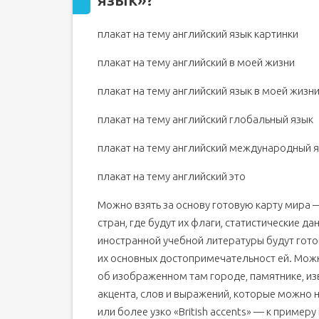
Добавить комментарий
Отменить ответ
плакат на тему английский язык картинки
Дистанционные курсы
Друзья сайта
плакат на тему английский в моей жизни
Мы в ВКонтакте
плакат на тему английский язык в моей жизн
Новые материалы
Популярное
плакат на тему английский глобальный язык
Создать сайт
плакат на тему английский международный 
Нужное всем
плакат на тему английский это
Можно взять за основу готовую карту мира
стран, где будут их флаги, статистические д
иностранной учебной литературы будут гото
их основных достопримечательност­ ей. Мож
об изображенном там городе, памятнике, из
акцента, слов и выражений, которые можно на
или более узко «British accents» — к пример