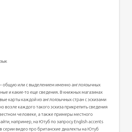
и
язык
 — общую или с выделением именно англоязычных
анные и какие-то еще сведения. В книжных магазинах
вые карты каждой из англоязычных стран с эскизами
но возле каждого такого эскиза прикрепить сведения
вестном человеке, а также примеры местного
йти, например, на Ютуб по запросу English accents
у в серии видео про британские диалекты на Ютуб