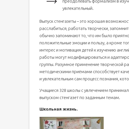
преодолевать формализм в изуче
увлекательный.
Выпуск стенгазеты – это хорошая возможнос
расслабиться, работать творчески, запомнит
обычно запоминают то, что им было приятно
положительные эмоции и пользу, а кроме то
интерес и мотивация детей к изучению англ
работы могут модифицироваться и адаптиров
группы. Разумное применение творческой раб
методическими приёмами способствует кач
и увлекательным сам процесс познания, кот
Учащиеся 328 школы с увлечением принимали
выпуском стенгазет по заданным темам.
Школьная жизнь.