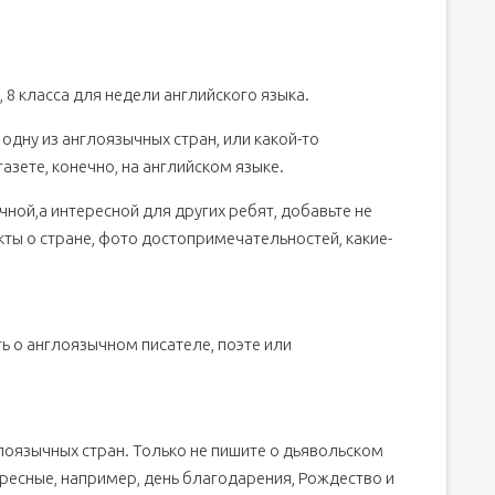
7, 8 класса для недели английского языка.
одну из англоязычных стран, или какой-то
газете, конечно, на английском языке.
чной,а интересной для других ребят, добавьте не
кты о стране, фото достопримечательностей, какие-
 о англоязычном писателе, поэте или
лоязычных стран. Только не пишите о дьявольском
ресные, например, день благодарения, Рождество и