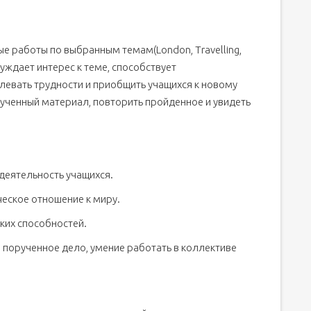
 работы по выбранным темам(London, Travelling,
буждает интерес к теме, способствует
левать трудности и приобщить учащихся к новому
зученный материал, повторить пройденное и увидеть
деятельность учащихся.
ческое отношение к миру.
ких способностей.
 порученное дело, умение работать в коллективе