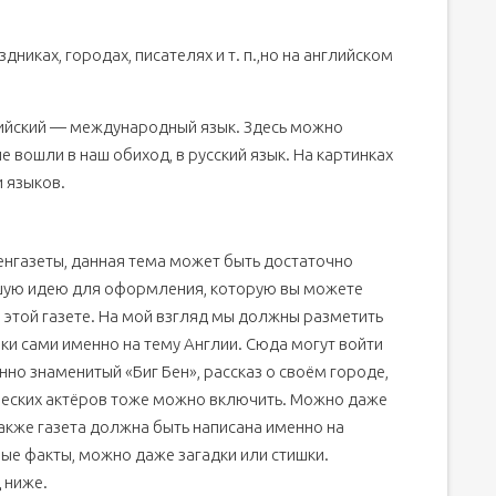
дниках, городах, писателях и т. п.,но на английском
лийский — международный язык. Здесь можно
е вошли в наш обиход, в русский язык. На картинках
 языков.
тенгазеты, данная тема может быть достаточно
ошую идею для оформления, которую вы можете
 этой газете. На мой взгляд мы должны разметить
нки сами именно на тему Англии. Сюда могут войти
нно знаменитый «Биг Бен», рассказ о своём городе,
ических актёров тоже можно включить. Можно даже
кже газета должна быть написана именно на
ные факты, можно даже загадки или стишки.
 ниже.