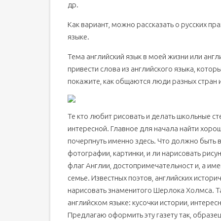
др.
Как вариант, можно рассказать о русских праз
языке.
Тема английский язык в моей жизни или анг
привести слова из английского языка, которы
покажите, как общаются люди разных стран и
Те кто любит рисовать и делать школьные с
интересной. Главное для начала найти хор
почерпнуть именно здесь. Что должно быть в
фотографии, картинки, и ли нарисовать рису
флаг Англии, достопримечательност­ и, а име
семье. Известных поэтов, английских истор
нарисовать знаменитого Шерлока Холмса. Та
английском языке: кусочки истории, интерес
Предлагаю оформить эту газету так, образец