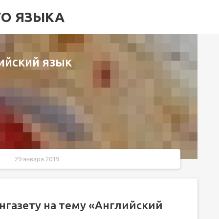
ГО ЯЗЫКА
ийский язык
29 января 2019
ийский язык"?
енгазету на тему «Английский
ыка»